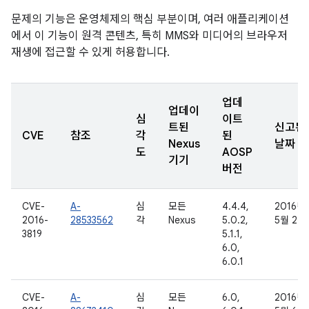
문제의 기능은 운영체제의 핵심 부분이며, 여러 애플리케이션
에서 이 기능이 원격 콘텐츠, 특히 MMS와 미디어의 브라우저
재생에 접근할 수 있게 허용합니다.
업데
업데이
심
이트
트된
신고된
CVE
참조
각
된
Nexus
날짜
도
AOSP
기기
버전
CVE-
A-
심
모든
4.4.4,
2016년
2016-
28533562
각
Nexus
5.0.2,
5월 2일
3819
5.1.1,
6.0,
6.0.1
CVE-
A-
심
모든
6.0,
2016년