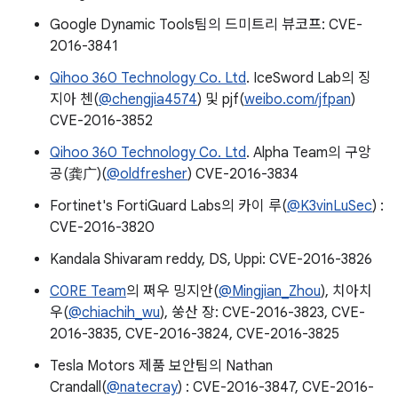
Google Dynamic Tools팀의 드미트리 뷰코프: CVE-
2016-3841
Qihoo 360 Technology Co. Ltd
. IceSword Lab의 징
지아 첸(
@chengjia4574
) 및 pjf(
weibo.com/jfpan
)
CVE-2016-3852
Qihoo 360 Technology Co. Ltd
. Alpha Team의 구앙
공(龚广)(
@oldfresher
) CVE-2016-3834
Fortinet's FortiGuard Labs의 카이 루(
@K3vinLuSec
) :
CVE-2016-3820
Kandala Shivaram reddy, DS, Uppi: CVE-2016-3826
C0RE Team
의 쩌우 밍지안(
@Mingjian_Zhou
), 치아치
우(
@chiachih_wu
), 쑹산 장: CVE-2016-3823, CVE-
2016-3835, CVE-2016-3824, CVE-2016-3825
Tesla Motors 제품 보안팀의 Nathan
Crandall(
@natecray
) : CVE-2016-3847, CVE-2016-