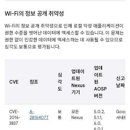
Wi-Fi의 정보 공개 취약성
Wi-Fi의 정보 공개 취약성으로 인해 로컬 악성 애플리케이션이
권한 수준을 벗어난 데이터에 액세스할 수 있습니다. 이 문제는
권한 없이 민감한 데이터에 액세스하는 데 사용될 수 있으므로
심각도 보통으로 평가됩니다.
업데
업데이
심
이트
트된
신고된
CVE
참조
각
된
Nexus
날짜
도
AOSP
기기
버전
CVE-
A-
보
모든
5.0.2,
Googl
2016-
28164077
통
Nexus
5.1.1,
사내용
3837
6.0,
6.0.1