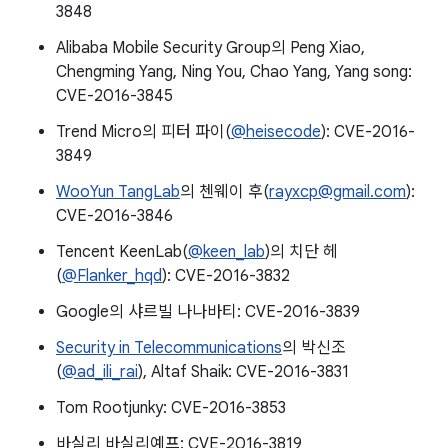
3848
Alibaba Mobile Security Group의 Peng Xiao,
Chengming Yang, Ning You, Chao Yang, Yang song:
CVE-2016-3845
Trend Micro의 피터 파이(
@heisecode
): CVE-2016-
3849
WooYun TangLab
의 첸웨이 후(
rayxcp@gmail.com
):
CVE-2016-3846
Tencent KeenLab(
@keen_lab
)의 치단 헤
(
@Flanker_hqd
): CVE-2016-3832
Google의 샤르빌 나나바티: CVE-2016-3839
Security in Telecommunications
의 박신조
(
@ad_ili_rai
), Altaf Shaik: CVE-2016-3831
Tom Rootjunky: CVE-2016-3853
바실리 바실리예프: CVE-2016-3819