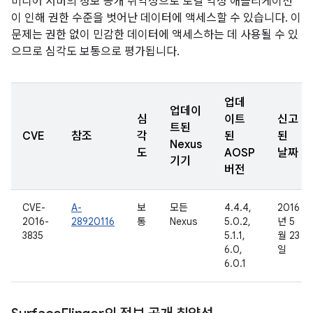
미디어 서버의 정보 공개 취약성으로 로컬 악성 애플리케이션
이 인해 권한 수준을 벗어난 데이터에 액세스할 수 있습니다. 이
문제는 권한 없이 민감한 데이터에 액세스하는 데 사용될 수 있
으므로 심각도 보통으로 평가됩니다.
업데
업데이
심
이트
신고
트된
CVE
참조
각
된
된
Nexus
도
AOSP
날짜
기기
버전
CVE-
A-
보
모든
4.4.4,
2016
2016-
28920116
통
Nexus
5.0.2,
년 5
3835
5.1.1,
월 23
6.0,
일
6.0.1