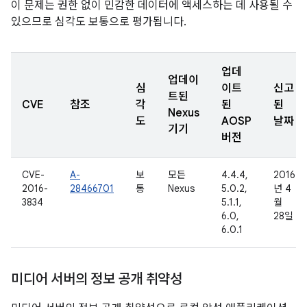
이 문제는 권한 없이 민감한 데이터에 액세스하는 데 사용될 수
있으므로 심각도 보통으로 평가됩니다.
업데
업데이
심
이트
신고
트된
CVE
참조
각
된
된
Nexus
도
AOSP
날짜
기기
버전
CVE-
A-
보
모든
4.4.4,
2016
2016-
28466701
통
Nexus
5.0.2,
년 4
3834
5.1.1,
월
6.0,
28일
6.0.1
미디어 서버의 정보 공개 취약성