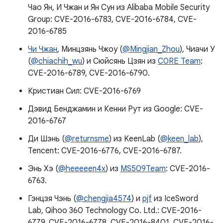
Чао Ян, И Чжан и Ян Сун из Alibaba Mobile Security
Group: CVE-2016-6783, CVE-2016-6784, CVE-
2016-6785
Чи Чжан
, Минцзянь Чжоу (
@Mingjian_Zhou
), Чиачи У
(
@chiachih_wu
) и Сюйсянь Цзян из
C0RE Team
:
CVE-2016-6789, CVE-2016-6790.
Кристиан Сил: CVE-2016-6769
Дэвид Бенджамин и Кенни Рут из Google: CVE-
2016-6767
Ди Шэнь (
@returnsme
) из KeenLab (
@keen_lab
),
Tencent: CVE-2016-6776, CVE-2016-6787.
Энь Хэ (
@heeeeen4x
) из
MS509Team
: CVE-2016-
6763.
Гэнцзя Чэнь (
@chengjia4574
) и
pjf
из IceSword
Lab, Qihoo 360 Technology Co. Ltd.: CVE-2016-
6779, CVE-2016-6778, CVE-2016-8401, CVE-2016-