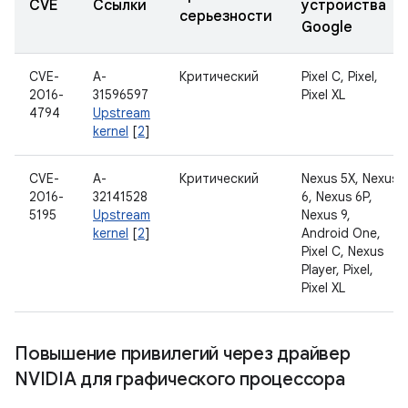
CVE
Ссылки
устройства
серьезности
Google
CVE-
A-
Критический
Pixel C, Pixel,
2016-
31596597
Pixel XL
4794
Upstream
kernel
[
2
]
CVE-
A-
Критический
Nexus 5X, Nexus
2016-
32141528
6, Nexus 6P,
5195
Upstream
Nexus 9,
kernel
[
2
]
Android One,
Pixel C, Nexus
Player, Pixel,
Pixel XL
Повышение привилегий через драйвер
NVIDIA для графического процессора