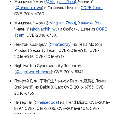
Минцзянь Чжоу (
@Mingjian_Zhou
), Чиачи У
(
@chiachih_wu
) и Сюйсянь Цзян из
C0RE Team
:
CVE-2016-6760.
Минцзянь Чжоу (
@Mingjian_Zhou
),
Ханьсян Вэнь
,
Чиачи У (
@chiachih_wu
) и Сюйсянь Цзян из
C0RE
Team
: CVE-2016-6759.
Нейтан Крэнделл (
@natecray
) из Tesla Motors
Product Security Team: CVE-2016-6915, CVE-
2016-6916, CVE-2016-6917
Nightwatch Cybersecurity Research
(
@nightwatchcyber
): CVE-2016-5341
Пэнфэй Дин (丁鹏飞), Чэньфу Бао (包沉浮), Ленкс
Вэй (韦韬) из Baidu X-Lab: CVE-2016-6755, CVE-
2016-6756
Питер Пи (
@heisecode
) из Trend Micro: CVE-2016-
8397, CVE-2016-8405, CVE-2016-8406, CVE-