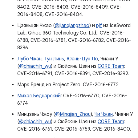
8402, CVE-2016-8403, CVE-2016-8409, CVE-
2016-8408, CVE-2016-8404.
Цзяньцян Чжао (
@jianqiangzhao
) и
pjf
из IceSword
Lab, Qihoo 360 Technology Co. Ltd.: CVE-2016-
6788, CVE-2016-6781, CVE-2016-6782, CVE-2016-
8396.
Лубо Чжан
,
Тун Линь
,
Юань-Цун Ло
, Чиачи У
(
@chiachih_wu
) и Сюйсянь Цзян из
C0RE Team
:
CVE-2016-6791, CVE-2016-8391, CVE-2016-8392.
Марк Бренд из Project Zero: CVE-2016-6772
Михал Беднарский
: CVE-2016-6770, CVE-2016-
6774
Минцзянь Чжоу (
@Mingjian_Zhou
),
Чи Чжан
, Чиачи У
(
@chiachih_wu
) и Сюйсянь Цзян из
C0RE Team
:
CVE-2016-6761, CVE-2016-6759, CVE-2016-8400.