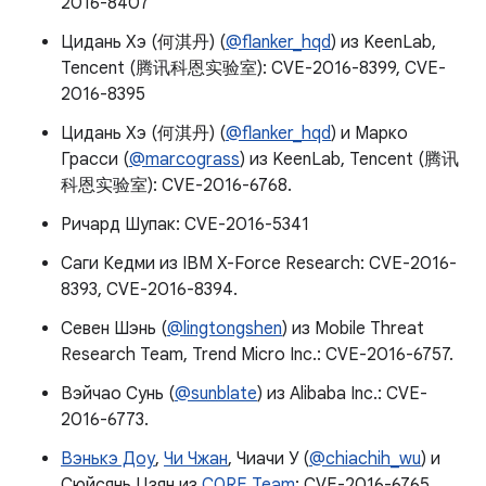
2016-8407
Цидань Хэ (何淇丹) (
@flanker_hqd
) из KeenLab,
Tencent (腾讯科恩实验室): CVE-2016-8399, CVE-
2016-8395
Цидань Хэ (何淇丹) (
@flanker_hqd
) и Марко
Грасси (
@marcograss
) из KeenLab, Tencent (腾讯
科恩实验室): CVE-2016-6768.
Ричард Шупак: CVE-2016-5341
Саги Кедми из IBM X-Force Research: CVE-2016-
8393, CVE-2016-8394.
Севен Шэнь (
@lingtongshen
) из Mobile Threat
Research Team, Trend Micro Inc.: CVE-2016-6757.
Вэйчао Сунь (
@sunblate
) из Alibaba Inc.: CVE-
2016-6773.
Вэнькэ Доу
,
Чи Чжан
, Чиачи У (
@chiachih_wu
) и
Сюйсянь Цзян из
C0RE Team
: CVE-2016-6765.