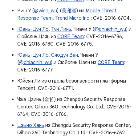
Виш У (
@wish_wu
) (
吴潍浠
) из
Mobile Threat
Response Team
,
Trend Micro Inc.
: CVE-2016-6704.
Юань-Цун Ло
,
Тун Линь
, Чиачи У (
@chiachih_wu
) и
Сюйсянь Цзян из
C0RE Team
: CVE-2016-6786,
CVE-2016-6780, CVE-2016-6775.
Юань-Цун Ло
,
Сяодун Ван
, Чиачи У
(
@chiachih_wu
) и Сюйсянь Цзян из
C0RE Team
:
CVE-2016-6777.
Юйсян Ли из отдела безопасности платформы
Tencent: CVE-2016-6771.
Чжэ Цзинь (金哲) из Chengdu Security Response
Center, Qihoo 360 Technology Co. Ltd.: CVE-2016-
6764, CVE-2016-6766.
Цзыно Хань
из Chengdu Security Response Center,
Qihoo 360 Technology Co. Ltd.: CVE-2016-6762.