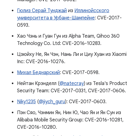
Гюлиз Серай Тунджай
из
Иллинойсского
университета в Урбане-Шампейне
: CVE-2017-
0593.
Хао Чэнь и Гуан Гун из Alpha Team, Qihoo 360
Technology Co. Ltd: CVE-2016-10283.
Цзюйху Не, Ян Чэн, Нань Ли и Циу Хуан из Xiaomi
Inc: CVE-2016-10276.
Михал Беднарский
: CVE-2017-0598.
Нейтан Крэнделл (
@natecray
) из Tesla's Product
Security Team: CVE-2017-0331, CVE-2017-0606.
Niky1235
(
@jiych_guru
): CVE-2017-0603.
Пэн Сяо, Чэнмин Ян, Нин Ю, Чао Ян и Ян Сун из
Alibaba Mobile Security Group: CVE-2016-10281,
CVE-2016-10280.