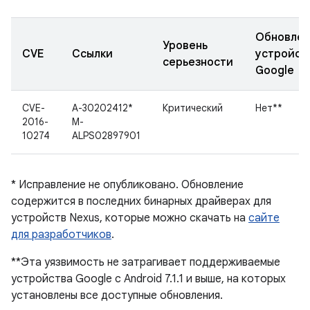
Обновле
Уровень
CVE
Ссылки
устройст
серьезности
Google
CVE-
A-30202412*
Критический
Нет**
2016-
M-
10274
ALPS02897901
* Исправление не опубликовано. Обновление
содержится в последних бинарных драйверах для
устройств Nexus, которые можно скачать на
сайте
для разработчиков
.
**Эта уязвимость не затрагивает поддерживаемые
устройства Google с Android 7.1.1 и выше, на которых
установлены все доступные обновления.