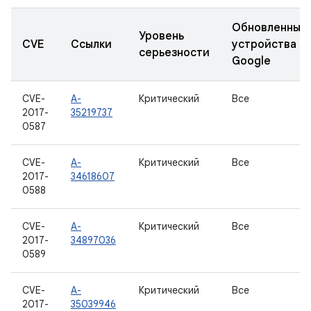
Обновленные
Уровень
CVE
Ссылки
устройства
серьезности
Google
CVE-
A-
Критический
Все
2017-
35219737
0587
CVE-
A-
Критический
Все
2017-
34618607
0588
CVE-
A-
Критический
Все
2017-
34897036
0589
CVE-
A-
Критический
Все
2017-
35039946