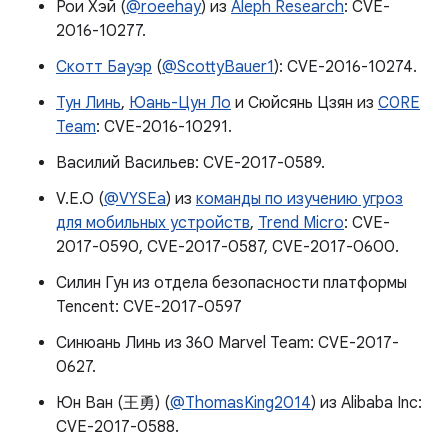
Рои Хэй (
@roeehay
) из
Aleph Research
: CVE-
2016-10277.
Скотт Бауэр
(
@ScottyBauer1
): CVE-2016-10274.
Тун Линь
,
Юань-Цун Ло
и Сюйсянь Цзян из
C0RE
Team
: CVE-2016-10291.
Василий Васильев: CVE-2017-0589.
V.E.O (
@VYSEa
) из
команды по изучению угроз
для мобильных устройств
,
Trend Micro
: CVE-
2017-0590, CVE-2017-0587, CVE-2017-0600.
Силин Гун из отдела безопасности платформы
Tencent: CVE-2017-0597
Синюань Линь из 360 Marvel Team: CVE-2017-
0627.
Юн Ван (王勇) (
@ThomasKing2014
) из Alibaba Inc:
CVE-2017-0588.