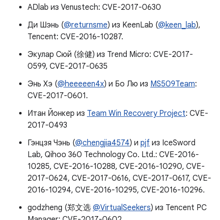
ADlab из Venustech: CVE-2017-0630
Ди Шэнь (
@returnsme
) из KeenLab (
@keen_lab
),
Tencent: CVE-2016-10287.
Экулар Сюй (徐健) из Trend Micro: CVE-2017-
0599, CVE-2017-0635
Энь Хэ (
@heeeeen4x
) и Бо Лю из
MS509Team
:
CVE-2017-0601.
Итан Йонкер из
Team Win Recovery Project
: CVE-
2017-0493
Гэнцзя Чэнь (
@chengjia4574
) и
pjf
из IceSword
Lab, Qihoo 360 Technology Co. Ltd.: CVE-2016-
10285, CVE-2016-10288, CVE-2016-10290, CVE-
2017-0624, CVE-2017-0616, CVE-2017-0617, CVE-
2016-10294, CVE-2016-10295, CVE-2016-10296.
godzheng (郑文选
@VirtualSeekers
) из Tencent PC
Manager: CVE-2017-0602.