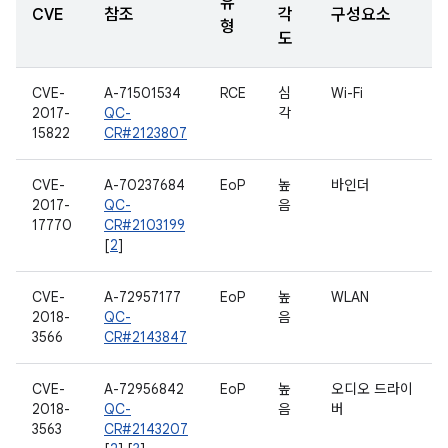
유
CVE
참조
각
구성요소
형
도
CVE-
A-71501534
RCE
심
Wi-Fi
2017-
QC-
각
15822
CR#2123807
CVE-
A-70237684
EoP
높
바인더
2017-
QC-
음
17770
CR#2103199
[
2
]
CVE-
A-72957177
EoP
높
WLAN
2018-
QC-
음
3566
CR#2143847
CVE-
A-72956842
EoP
높
오디오 드라이
2018-
QC-
음
버
3563
CR#2143207