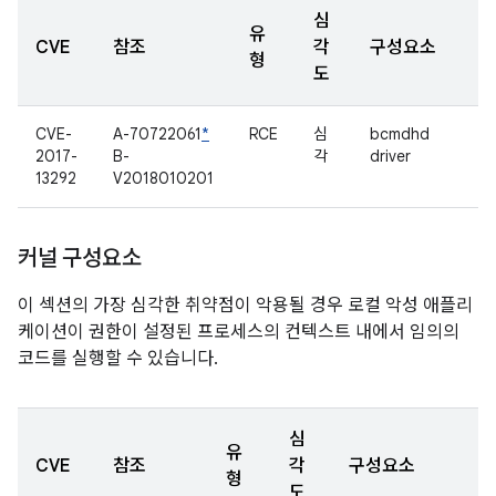
심
유
CVE
참조
각
구성요소
형
도
CVE-
A-70722061
*
RCE
심
bcmdhd
2017-
B-
각
driver
13292
V2018010201
커널 구성요소
이 섹션의 가장 심각한 취약점이 악용될 경우 로컬 악성 애플리
케이션이 권한이 설정된 프로세스의 컨텍스트 내에서 임의의
코드를 실행할 수 있습니다.
심
유
CVE
참조
각
구성요소
형
도