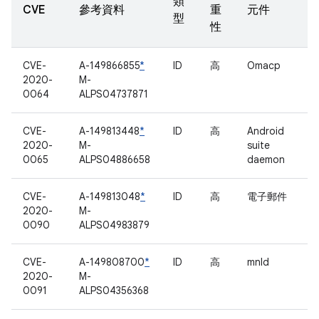
類
CVE
參考資料
重
元件
型
性
CVE-
A-149866855
*
ID
高
Omacp
2020-
M-
0064
ALPS04737871
CVE-
A-149813448
*
ID
高
Android
2020-
M-
suite
0065
ALPS04886658
daemon
CVE-
A-149813048
*
ID
高
電子郵件
2020-
M-
0090
ALPS04983879
CVE-
A-149808700
*
ID
高
mnld
2020-
M-
0091
ALPS04356368