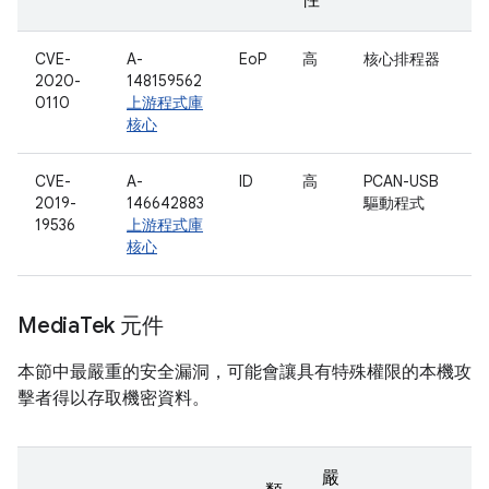
性
CVE-
A-
EoP
高
核心排程器
2020-
148159562
0110
上游程式庫
核心
CVE-
A-
ID
高
PCAN-USB
2019-
146642883
驅動程式
19536
上游程式庫
核心
Media
Tek 元件
本節中最嚴重的安全漏洞，可能會讓具有特殊權限的本機攻
擊者得以存取機密資料。
嚴