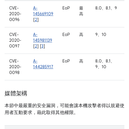
CVE-
A-
EoP
最
8.0、8.1、9
2020-
145669109
高
0096
[
2
]
CVE-
A-
EoP
高
9、10
2020-
145981139
0097
[
2
] [
3
]
CVE-
A-
EoP
高
8.0、8.1、
2020-
144285917
9、10
0098
媒體架構
本節中最嚴重的安全漏洞，可能會讓本機攻擊者得以規避使
用者互動要求，藉此取得其他權限。