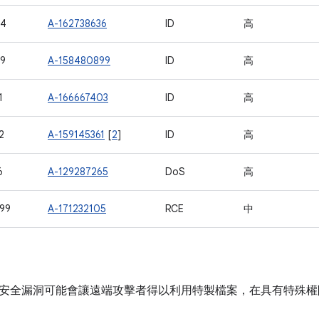
04
A-162738636
ID
高
9
A-158480899
ID
高
1
A-166667403
ID
高
2
A-159145361
[
2
]
ID
高
6
A-129287265
DoS
高
99
A-171232105
RCE
中
安全漏洞可能會讓遠端攻擊者得以利用特製檔案，在具有特殊權