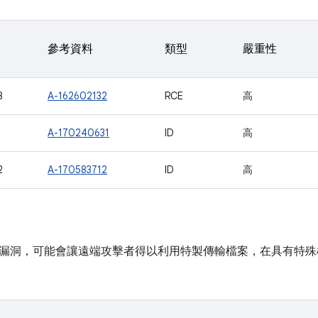
參考資料
類型
嚴重性
8
A-162602132
RCE
高
1
A-170240631
ID
高
2
A-170583712
ID
高
漏洞，可能會讓遠端攻擊者得以利用特製傳輸檔案，在具有特殊