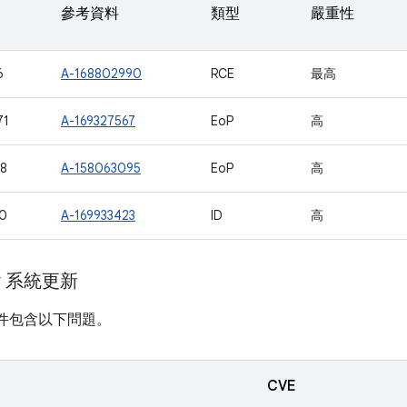
參考資料
類型
嚴重性
6
A-168802990
RCE
最高
71
A-169327567
EoP
高
8
A-158063095
EoP
高
0
A-169933423
ID
高
ay 系統更新
計畫元件包含以下問題。
CVE