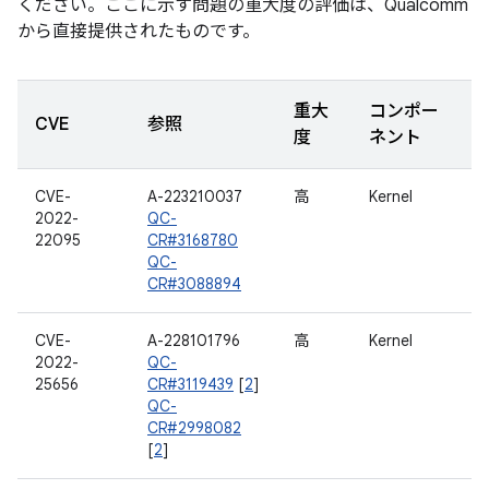
ください。ここに示す問題の重大度の評価は、Qualcomm
から直接提供されたものです。
重大
コンポー
CVE
参照
度
ネント
CVE-
A-223210037
高
Kernel
2022-
QC-
22095
CR#3168780
QC-
CR#3088894
CVE-
A-228101796
高
Kernel
2022-
QC-
25656
CR#3119439
[
2
]
QC-
CR#2998082
[
2
]