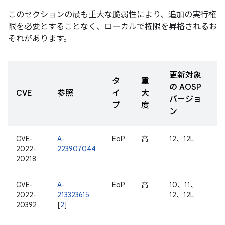
このセクションの最も重大な脆弱性により、追加の実行権
限を必要とすることなく、ローカルで権限を昇格されるお
それがあります。
更新対象
タ
重
の AOSP
CVE
参照
イ
大
バージョ
プ
度
ン
CVE-
A-
EoP
高
12、12L
2022-
223907044
20218
CVE-
A-
EoP
高
10、11、
2022-
213323615
12、12L
20392
[
2
]