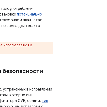
т злоупотребления,
установке
потенциально
 телефонах и планшетах,
нно важна для тех, кто
т использоваться в
ы безопасности
, устраненных в исправлении
нтам, которые они
ификаторы CVE, ссылки,
тип
озможно, мы добавляем к