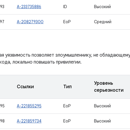
93
A-233735886
ID
Высокий
97
A-208279300
EoP
Средний
ая уязвимость позволяет злоумышленнику, не обладающем
кода, локально повышать привилегии.
Уровень
Ссылки
Тип
серьезности
95
A-221855295
EoP
Высокий
98
A-221859734
EoP
Высокий