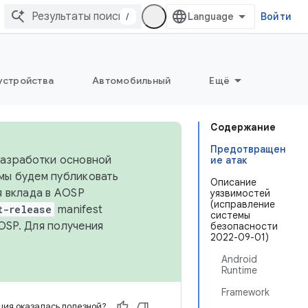
/
Войти
устройства
Автомобильный
Ещё
Содержание
Предотвращен
 разработки основной
ие атак
 мы будем публиковать
Описание
я вклада в AOSP
уязвимостей
(исправление
t-release
manifest
системы
OSP. Для получения
безопасности
2022-09-01)
Android
Runtime
Framework
ия оказалась полезной?