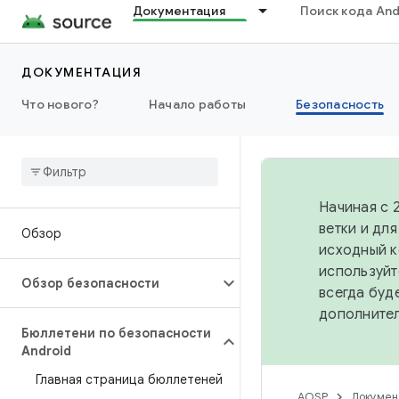
Документация
Поиск кода And
ДОКУМЕНТАЦИЯ
Что нового?
Начало работы
Безопасность
Начиная с 
ветки и дл
Обзор
исходный к
используйт
Обзор безопасности
всегда буд
дополните
Бюллетени по безопасности
Android
Главная страница бюллетеней
AOSP
Докумен