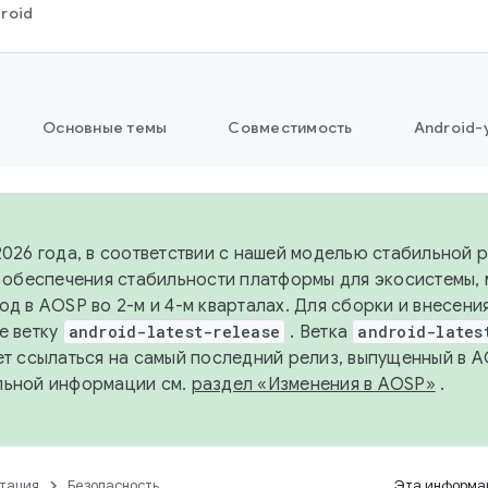
roid
Основные темы
Совместимость
Android-
2026 года, в соответствии с нашей моделью стабильной
я обеспечения стабильности платформы для экосистемы,
од в AOSP во 2-м и 4-м кварталах. Для сборки и внесени
е ветку
android-latest-release
. Ветка
android-lates
ет ссылаться на самый последний релиз, выпущенный в A
льной информации см.
раздел «Изменения в AOSP»
.
тация
Безопасность
Эта информац