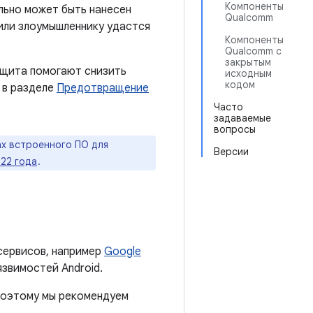
Компоненты
льно может быть нанесен
Qualcomm
 или злоумышленнику удастся
Компоненты
Qualcomm с
закрытым
ащита помогают снизить
исходным
кодом
 в разделе
Предотвращение
Часто
задаваемые
вопросы
х встроенного ПО для
Версии
022 года
.
сервисов, например
Google
язвимостей Android.
 поэтому мы рекомендуем