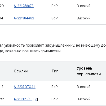
90
A-221256678
EoP
Высокий
14
A-221384482
EoP
Высокий
ая уязвимость позволяет злоумышленнику, не имеющему до
а, локально повышать привилегии.
Уровень
Ссылки
Тип
серьезности
18
A-223907044
EoP
Высокий
92
A-213323615
[
2
]
EoP
Высокий