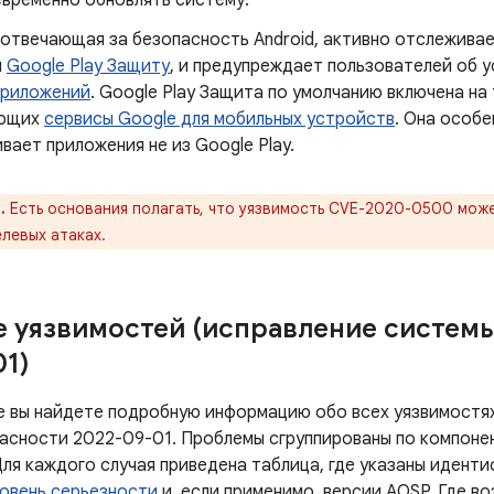
евременно обновлять систему.
 отвечающая за безопасность Android, активно отслеживае
я
Google Play Защиту
, и предупреждает пользователей об 
приложений
. Google Play Защита по умолчанию включена на
ующих
сервисы Google для мобильных устройств
. Она особе
вает приложения не из Google Play.
.
Есть основания полагать, что уязвимость CVE-2020-0500 може
левых атаках.
 уязвимостей (исправление систем
01)
е вы найдете подробную информацию обо всех уязвимостях
асности 2022-09-01. Проблемы сгруппированы по компоне
Для каждого случая приведена таблица, где указаны идент
овень серьезности
и, если применимо, версии AOSP. Где в