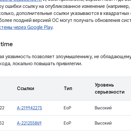
у ошибки ссылку на опубликованное изменение (например, 
колько, дополнительные ссылки указываются в квадратных 
 более поздней версией ОС могут получать обновления сис
темы через Google Play
.
ntime
ая уязвимость позволяет злоумышленнику, не обладающем
кода, локально повышать привилегии.
Уровень
Ссылки
Тип
серьезности
22
A-219942275
EoP
Высокий
52
A-221255869
EoP
Высокий