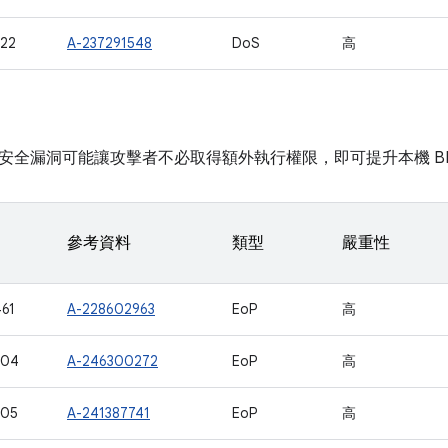
22
A-237291548
DoS
高
安全漏洞可能讓攻擊者不必取得額外執行權限，即可提升本機 BL
參考資料
類型
嚴重性
61
A-228602963
EoP
高
904
A-246300272
EoP
高
905
A-241387741
EoP
高