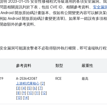
說明 2023-01-05 安全性修補程式等級適用的各項安全漏洞
問題相關資訊列於下表，包括 CVE ID、相關參考資料、
安全漏
 Android 開放原始碼計畫版本。假如有公開變更內容可以解
 (例如 Android 開放原始碼計畫變更清單)。如果單一錯誤有多
開啟額外的參考資料。
安全漏洞可能讓攻擊者不必取得額外執行權限，即可遠端執行程
參考資料
類型
嚴重性
19
A-253642087
RCE
最高
上游程式庫核心
[
2
]
[
3
] [
4
] [
5
] [
6
] [
7
]
[
8
] [
9
] [
10
] [
11
] [
12
]
[
13
] [
14
]