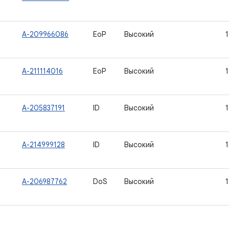
A-209966086
EoP
Высокий
A-211114016
EoP
Высокий
A-205837191
ID
Высокий
A-214999128
ID
Высокий
A-206987762
DoS
Высокий