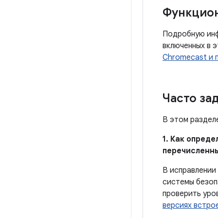
Функцио
Подробную инф
включенных в 
Chromecast и 
Часто за
В этом раздел
1. Как опред
перечисленн
В исправлении
системы безоп
проверить уро
версиях встро