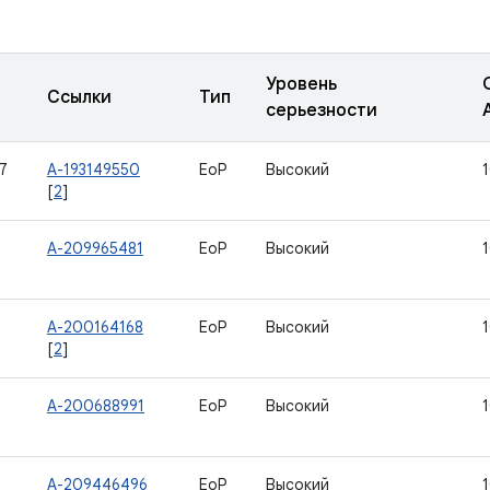
Уровень
Ссылки
Тип
серьезности
7
A-193149550
EoP
Высокий
[
2
]
A-209965481
EoP
Высокий
A-200164168
EoP
Высокий
[
2
]
A-200688991
EoP
Высокий
A-209446496
EoP
Высокий