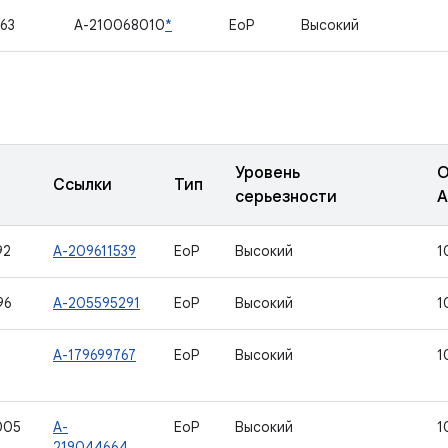
63
A-210068010
*
EoP
Высокий
Уровень
О
Ссылки
Тип
серьезности
A
92
A-209611539
EoP
Высокий
1
96
A-205595291
EoP
Высокий
1
A-179699767
EoP
Высокий
1
005
A-
EoP
Высокий
1
219044664