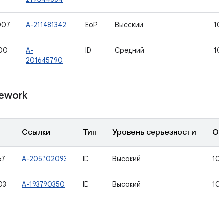
007
A-211481342
EoP
Высокий
1
00
A-
ID
Средний
1
201645790
ework
Ссылки
Тип
Уровень серьезности
О
67
A-205702093
ID
Высокий
1
03
A-193790350
ID
Высокий
1