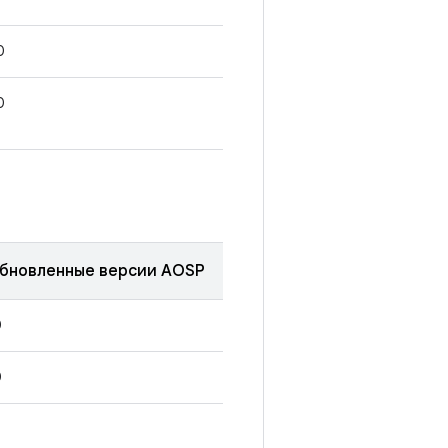
0
0
бновленные версии AOSP
0
0