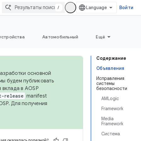
/
Войти
устройства
Автомобильный
Ещё
Содержание
Объявления
 разработки основной
Исправления
 мы будем публиковать
системы
я вклада в AOSP
безопасности
t-release
manifest
AMLogic
OSP. Для получения
Framework
Media
Framework
Система
ия оказалась полезной?