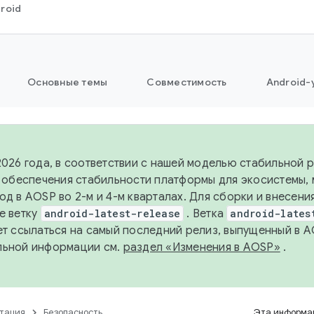
roid
Основные темы
Совместимость
Android-
2026 года, в соответствии с нашей моделью стабильной
я обеспечения стабильности платформы для экосистемы,
од в AOSP во 2-м и 4-м кварталах. Для сборки и внесени
е ветку
android-latest-release
. Ветка
android-lates
ет ссылаться на самый последний релиз, выпущенный в A
льной информации см.
раздел «Изменения в AOSP»
.
тация
Безопасность
Эта информац