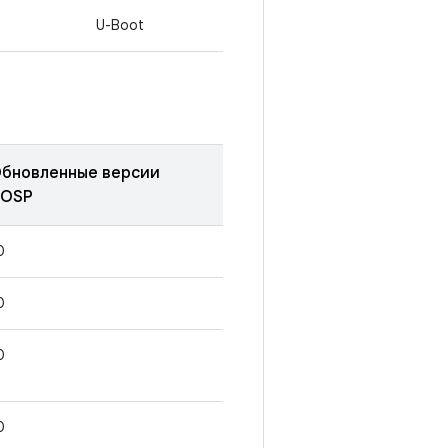
U-Boot
бновленные версии
OSP
0
0
0
0