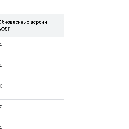
Обновленные версии
AOSP
10
10
10
10
10