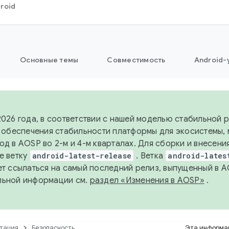
roid
Основные темы
Совместимость
Android-
2026 года, в соответствии с нашей моделью стабильной
я обеспечения стабильности платформы для экосистемы,
од в AOSP во 2-м и 4-м кварталах. Для сборки и внесени
е ветку
android-latest-release
. Ветка
android-lates
ет ссылаться на самый последний релиз, выпущенный в A
льной информации см.
раздел «Изменения в AOSP»
.
тация
Безопасность
Эта информац