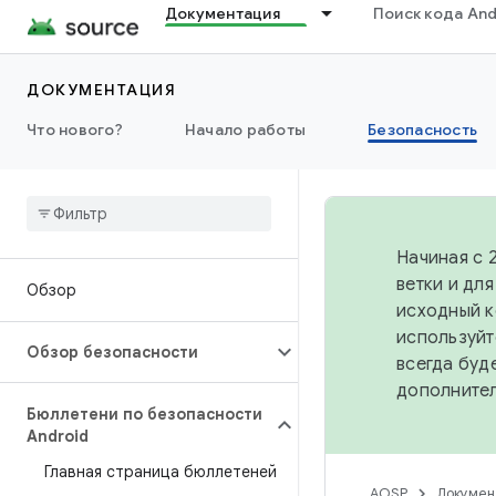
Документация
Поиск кода And
ДОКУМЕНТАЦИЯ
Что нового?
Начало работы
Безопасность
Начиная с 
ветки и дл
Обзор
исходный к
используйт
Обзор безопасности
всегда буд
дополните
Бюллетени по безопасности
Android
Главная страница бюллетеней
AOSP
Докумен