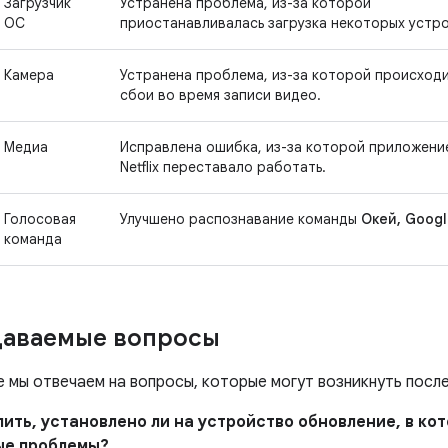
Загрузчик
Устранена проблема, из-за которой
ОС
приостанавливалась загрузка некоторых устро
Камера
Устранена проблема, из-за которой происход
сбои во время записи видео.
Медиа
Исправлена ошибка, из-за которой приложени
Netflix переставало работать.
Голосовая
Улучшено распознавание команды
Окей, Goog
команда
даваемые вопросы
е мы отвечаем на вопросы, которые могут возникнуть посл
елить, установлено ли на устройство обновление, в к
ые проблемы?