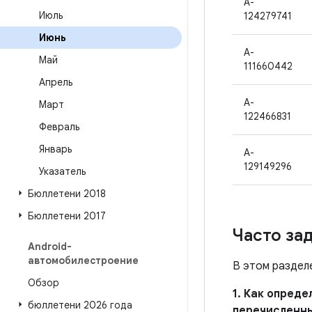
A-
Июль
124279741
Июнь
A-
Май
111660442
Апрель
A-
Март
122466831
Февраль
Январь
A-
129149296
Указатель
Бюллетени 2018
Бюллетени 2017
Часто за
Android-
автомобилестроение
В этом раздел
Обзор
1. Как опред
бюллетени 2026 года
перечисленн