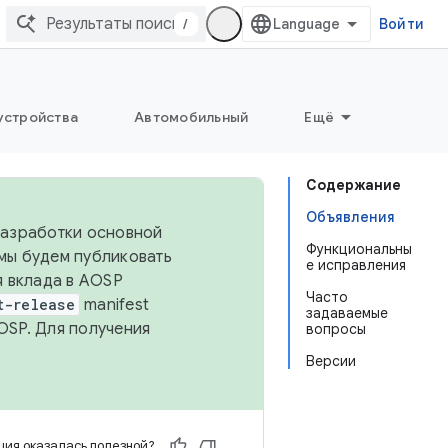
/
Войти
устройства
Автомобильный
Ещё
Содержание
Объявления
 разработки основной
Функциональны
 мы будем публиковать
е исправления
я вклада в AOSP
Часто
t-release
manifest
задаваемые
OSP. Для получения
вопросы
Версии
ия оказалась полезной?