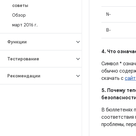
советы
N-
Обзор
март 2016 г
.
B-
Функции
4. Что означ
Тестирование
Символ * означ
обычно содерж
Рекомендации
скачать с
сайт
5. Почему те
безопасности
В бюллетенях 
соответствия 
проблемы, пере