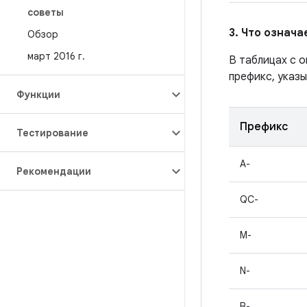
советы
3. Что означ
Обзор
март 2016 г
.
В таблицах с 
префикс, указы
Функции
Префикс
Тестирование
A-
Рекомендации
QC-
M-
N-
B-