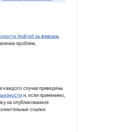
сности Android за февраль
вления проблем,
я каждого случая приведены
рьезности
и, если применимо,
лку на опубликованное
полнительные ссылки