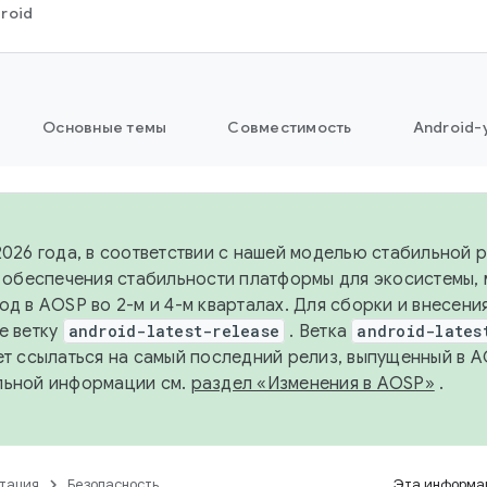
roid
Основные темы
Совместимость
Android-
2026 года, в соответствии с нашей моделью стабильной
я обеспечения стабильности платформы для экосистемы,
од в AOSP во 2-м и 4-м кварталах. Для сборки и внесени
е ветку
android-latest-release
. Ветка
android-lates
ет ссылаться на самый последний релиз, выпущенный в A
льной информации см.
раздел «Изменения в AOSP»
.
тация
Безопасность
Эта информац