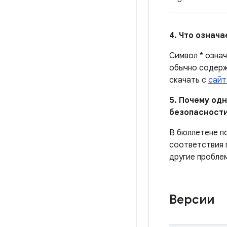
4. Что означ
Символ * означ
обычно содерж
скачать с
сайт
5. Почему од
безопасности
В бюллетене п
соответствия 
другие пробле
Версии