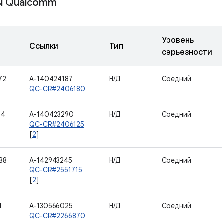
ы Qualcomm
Уровень
Ссылки
Тип
серьезности
72
A-140424187
Н/Д
Средний
QC-CR#2406180
14
A-140423290
Н/Д
Средний
QC-CR#2406125
[
2
]
88
A-142943245
Н/Д
Средний
QC-CR#2551715
[
2
]
1
A-130566025
Н/Д
Средний
QC-CR#2266870