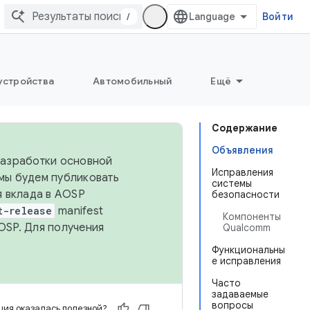
/
Войти
устройства
Автомобильный
Ещё
Содержание
Объявления
 разработки основной
Исправления
 мы будем публиковать
системы
я вклада в AOSP
безопасности
t-release
manifest
Компоненты
OSP. Для получения
Qualcomm
Функциональны
е исправления
Часто
задаваемые
вопросы
ия оказалась полезной?