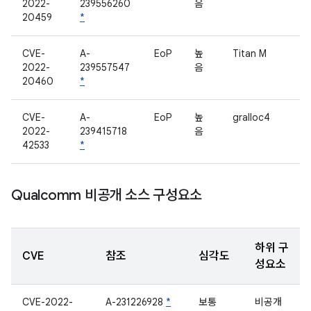
2022-
239556260
음
20459
*
CVE-
A-
EoP
높
Titan M
2022-
239557547
음
20460
*
CVE-
A-
EoP
높
gralloc4
2022-
239415718
음
42533
*
Qualcomm 비공개 소스 구성요소
하위 구
CVE
참조
심각도
성요소
CVE-2022-
A-231226928
*
보통
비공개