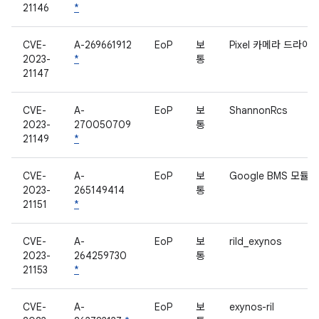
21146
*
CVE-
A-269661912
EoP
보
Pixel 카메라 드라이
2023-
*
통
21147
CVE-
A-
EoP
보
ShannonRcs
2023-
270050709
통
21149
*
CVE-
A-
EoP
보
Google BMS 모듈
2023-
265149414
통
21151
*
CVE-
A-
EoP
보
rild_exynos
2023-
264259730
통
21153
*
CVE-
A-
EoP
보
exynos-ril