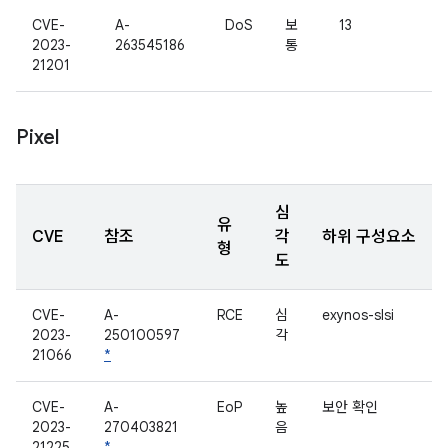
CVE-
A-
DoS
보
13
2023-
263545186
통
21201
Pixel
심
유
CVE
참조
각
하위 구성요소
형
도
CVE-
A-
RCE
심
exynos-slsi
2023-
250100597
각
21066
*
CVE-
A-
EoP
높
보안 확인
2023-
270403821
음
21225
*