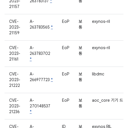
2023-
263783137
*
통
21157
CVE-
A-
EoP
보
exynos-ril
2023-
263783565
*
통
21159
CVE-
A-
EoP
보
exynos-ril
2023-
263783702
통
21161
*
CVE-
A-
EoP
보
libdmc
2023-
266977723
*
통
21222
CVE-
A-
EoP
보
aoc_core 기기 드
2023-
270148537
통
21236
*
CVE-
A-
ID
보
exynos RIL