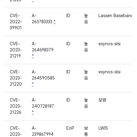
CVE-
A-
ID
높
Lassen Baseband
2022-
263783333
*
음
39901
CVE-
A-
ID
높
exynos-slsi
2023-
264698379
음
21219
*
CVE-
A-
ID
높
exynos-slsi
2023-
264590585
음
21220
*
CVE-
A-
ID
높
모뎀
2023-
240728187
음
21226
*
CVE-
A-
EoP
보
LWIS
2023-
239867994
통