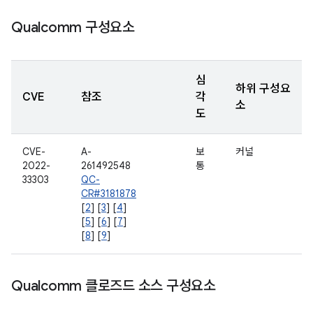
Qualcomm 구성요소
심
하위 구성요
CVE
참조
각
소
도
CVE-
A-
보
커널
2022-
261492548
통
33303
QC-
CR#3181878
[
2
] [
3
] [
4
]
[
5
] [
6
] [
7
]
[
8
] [
9
]
Qualcomm 클로즈드 소스 구성요소