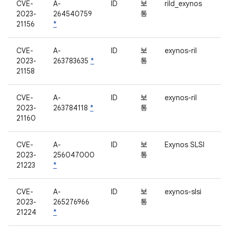
CVE-
A-
ID
보
rild_exynos
2023-
264540759
통
21156
*
CVE-
A-
ID
보
exynos-ril
2023-
263783635
*
통
21158
CVE-
A-
ID
보
exynos-ril
2023-
263784118
*
통
21160
CVE-
A-
ID
보
Exynos SLSI
2023-
256047000
통
21223
*
CVE-
A-
ID
보
exynos-slsi
2023-
265276966
통
21224
*