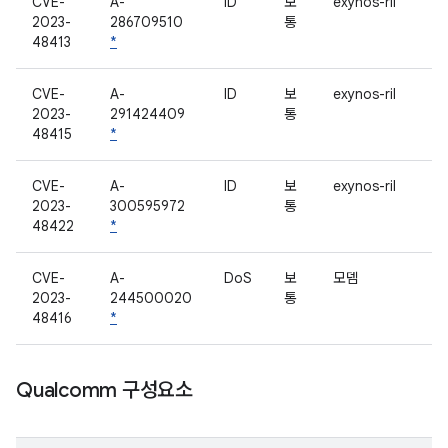
CVE-
A-
ID
보
exynos-ril
2023-
286709510
통
48413
*
CVE-
A-
ID
보
exynos-ril
2023-
291424409
통
48415
*
CVE-
A-
ID
보
exynos-ril
2023-
300595972
통
48422
*
CVE-
A-
DoS
보
모뎀
2023-
244500020
통
48416
*
Qualcomm 구성요소