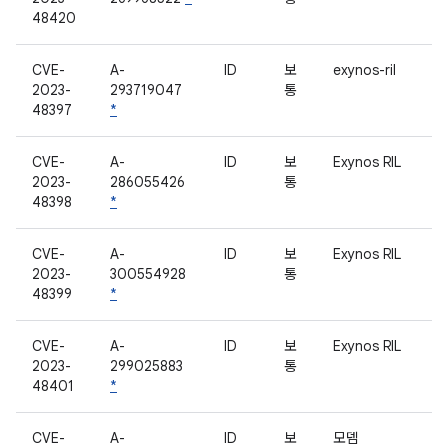
48420
CVE-
A-
ID
보
exynos-ril
2023-
293719047
통
48397
*
CVE-
A-
ID
보
Exynos RIL
2023-
286055426
통
48398
*
CVE-
A-
ID
보
Exynos RIL
2023-
300554928
통
48399
*
CVE-
A-
ID
보
Exynos RIL
2023-
299025883
통
48401
*
CVE-
A-
ID
보
모뎀