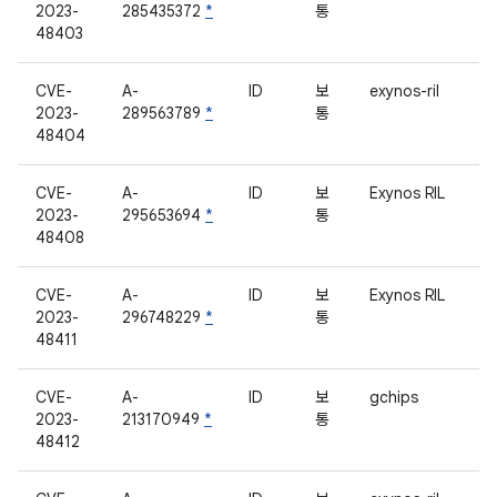
2023-
285435372
*
통
48403
CVE-
A-
ID
보
exynos-ril
2023-
289563789
*
통
48404
CVE-
A-
ID
보
Exynos RIL
2023-
295653694
*
통
48408
CVE-
A-
ID
보
Exynos RIL
2023-
296748229
*
통
48411
CVE-
A-
ID
보
gchips
2023-
213170949
*
통
48412