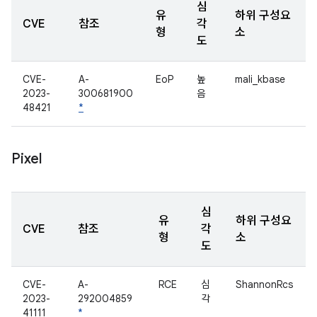
심
유
하위 구성요
CVE
참조
각
형
소
도
CVE-
A-
EoP
높
mali_kbase
2023-
300681900
음
48421
*
Pixel
심
유
하위 구성요
CVE
참조
각
형
소
도
CVE-
A-
RCE
심
ShannonRcs
2023-
292004859
각
41111
*