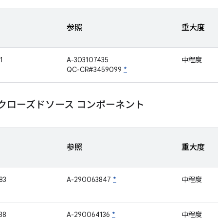
参照
重大度
1
A-303107435
中程度
QC-CR#3459099
*
mm クローズドソース コンポーネント
参照
重大度
83
A-290063847
*
中程度
38
A-290064136
*
中程度