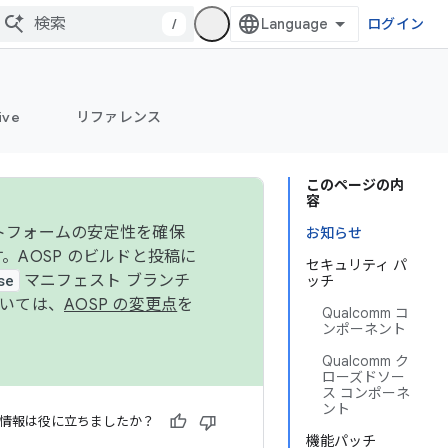
/
ログイン
ive
リファレンス
このページの内
容
ットフォームの安定性を確保
お知らせ
す。AOSP のビルドと投稿に
セキュリティ パ
se
マニフェスト ブランチ
ッチ
ついては、
AOSP の変更点
を
Qualcomm コ
ンポーネント
Qualcomm ク
ローズドソー
ス コンポーネ
ント
情報は役に立ちましたか？
機能パッチ