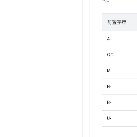
司。
前置字串
A-
QC-
M-
N-
B-
U-