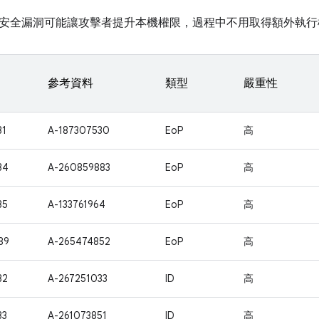
安全漏洞可能讓攻擊者提升本機權限，過程中不用取得額外執行
參考資料
類型
嚴重性
31
A-187307530
EoP
高
34
A-260859883
EoP
高
35
A-133761964
EoP
高
89
A-265474852
EoP
高
32
A-267251033
ID
高
33
A-261073851
ID
高