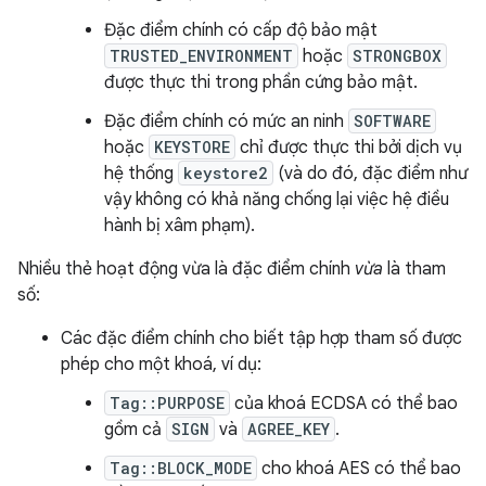
Đặc điểm chính có cấp độ bảo mật
TRUSTED_ENVIRONMENT
hoặc
STRONGBOX
được thực thi trong phần cứng bảo mật.
Đặc điểm chính có mức an ninh
SOFTWARE
hoặc
KEYSTORE
chỉ được thực thi bởi dịch vụ
hệ thống
keystore2
(và do đó, đặc điểm như
vậy không có khả năng chống lại việc hệ điều
hành bị xâm phạm).
Nhiều thẻ hoạt động vừa là đặc điểm chính
vừa
là tham
số:
Các đặc điểm chính cho biết tập hợp tham số được
phép cho một khoá, ví dụ:
Tag::PURPOSE
của khoá ECDSA có thể bao
gồm cả
SIGN
và
AGREE_KEY
.
Tag::BLOCK_MODE
cho khoá AES có thể bao