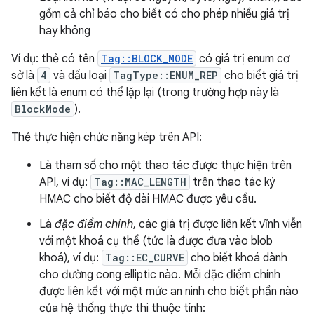
gồm cả chỉ báo cho biết có cho phép nhiều giá trị
hay không
Ví dụ: thẻ có tên
Tag::BLOCK_MODE
có giá trị enum cơ
sở là
4
và dấu loại
TagType::ENUM_REP
cho biết giá trị
liên kết là enum có thể lặp lại (trong trường hợp này là
BlockMode
).
Thẻ thực hiện chức năng kép trên API:
Là tham số cho một thao tác được thực hiện trên
API, ví dụ:
Tag::MAC_LENGTH
trên thao tác ký
HMAC cho biết độ dài HMAC được yêu cầu.
Là
đặc điểm chính
, các giá trị được liên kết vĩnh viễn
với một khoá cụ thể (tức là được đưa vào blob
khoá), ví dụ:
Tag::EC_CURVE
cho biết khoá dành
cho đường cong elliptic nào. Mỗi đặc điểm chính
được liên kết với một mức an ninh cho biết phần nào
của hệ thống thực thi thuộc tính: