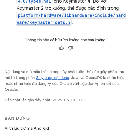
4.0/types.hal
cho Keymaster 4. Đối với
Keymaster 2 trở xuống, thẻ được xác định trong
platform/hardware/libhardware/include/hard
ware/keymaster_defs.h
.
Thông tin này có hữu ích không cho bạn không?
Nội dung và mã mẫu trên trang này phải tuân thủ các giấy phép như
mô tả trong phần
Giấy phép nội dung
. Java và OpenJDK là nhãn hiệu
hoặc nhãn hiệu đã đăng ký của Oracle và/hoặc đơn vị liên kết của
Oracle.
Cập nhật lần gần đây nhất: 2026-06-18 UTC.
BẢN DỰNG
Vị trí lưu trữ mã Android