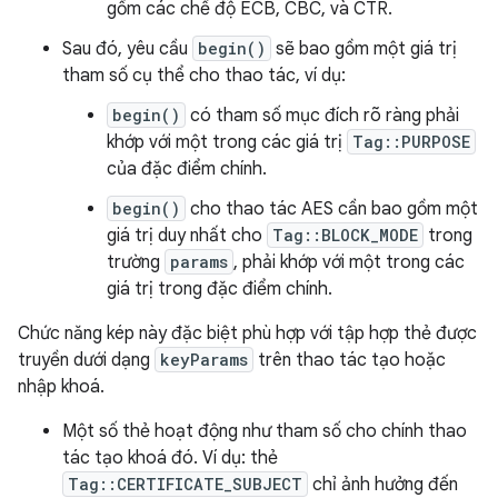
gồm các chế độ ECB, CBC, và CTR.
Sau đó, yêu cầu
begin()
sẽ bao gồm một giá trị
tham số cụ thể cho thao tác, ví dụ:
begin()
có tham số mục đích rõ ràng phải
khớp với một trong các giá trị
Tag::PURPOSE
của đặc điểm chính.
begin()
cho thao tác AES cần bao gồm một
giá trị duy nhất cho
Tag::BLOCK_MODE
trong
trường
params
, phải khớp với một trong các
giá trị trong đặc điểm chính.
Chức năng kép này đặc biệt phù hợp với tập hợp thẻ được
truyền dưới dạng
keyParams
trên thao tác tạo hoặc
nhập khoá.
Một số thẻ hoạt động như tham số cho chính thao
tác tạo khoá đó. Ví dụ: thẻ
Tag::CERTIFICATE_SUBJECT
chỉ ảnh hưởng đến