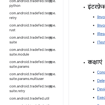
com
.
android
.
tradefed
.
testtype
.
इंटरफ़े
python
com
.
android
.
tradefed
.
testtype
.
IInv
retry
com
.
android
.
tradefed
.
testtype
.
IInv
rust
IRes
com
.
android
.
tradefed
.
testtype
.
suite
ITes
com
.
android
.
tradefed
.
testtype
.
suite
.
module
कक्षाएं
com
.
android
.
tradefed
.
testtype
.
suite
.
params
Cond
com
.
android
.
tradefed
.
testtype
.
suite
.
params
.
multiuser
Dele
com
.
android
.
tradefed
.
testtype
.
Devi
suite
.
retry
Exec
com
.
android
.
tradefed
.
util