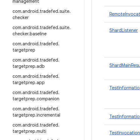
management
com
.
android
.
tradefed
.
suite
.
RemoteInvocat
checker
com
.
android
.
tradefed
.
suite
.
ShardListener
checker
.
baseline
com
.
android
.
tradefed
.
targetprep
com
.
android
.
tradefed
.
ShardMainResu
targetprep
.
adb
com
.
android
.
tradefed
.
targetprep
.
app
TestInformatio
com
.
android
.
tradefed
.
targetprep
.
companion
com
.
android
.
tradefed
.
targetprep
.
incremental
TestInformatio
com
.
android
.
tradefed
.
targetprep
.
multi
TestInvocation