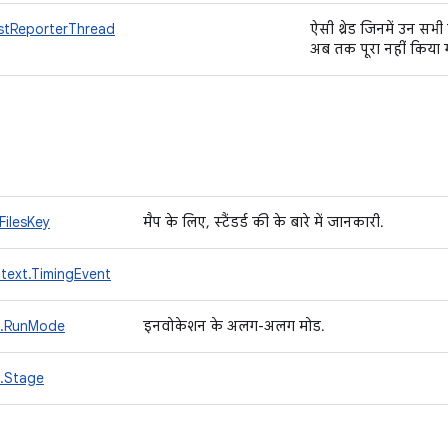
stReporterThread
ऐसी थ्रेड जिनमें उन सभी ट
अब तक पूरा नहीं किया 
FilesKey
मैप के लिए, स्टैंडर्ड की के बारे में जानकारी.
text.TimingEvent
n.RunMode
इनवोकेशन के अलग-अलग मोड.
n.Stage