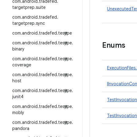
com
.
android
.
tradefed
.
targetprep
.
suite
UnexecutedTe
com
.
android
.
tradefed
.
targetprep
.
sync
com
.
android
.
tradefed
.
testtype
com
.
android
.
tradefed
.
testtype
.
Enums
binary
com
.
android
.
tradefed
.
testtype
.
coverage
ExecutionFiles.
com
.
android
.
tradefed
.
testtype
.
host
IInvocationCon
com
.
android
.
tradefed
.
testtype
.
junit4
TestInvocatio
com
.
android
.
tradefed
.
testtype
.
mobly
TestInvocatio
com
.
android
.
tradefed
.
testtype
.
pandora