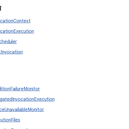
स
ocationContext
ocationExecution
cheduler
tInvocation
itionFailureMonitor
gatedInvocationExecution
ceUnavailableMonitor
utionFiles