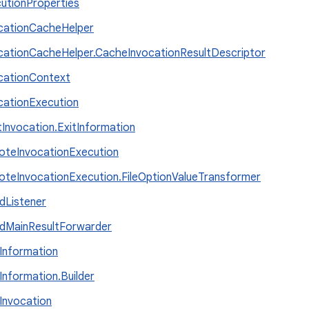
utionProperties
cationCacheHelper
cationCacheHelper.CacheInvocationResultDescriptor
cationContext
cationExecution
tInvocation.ExitInformation
teInvocationExecution
teInvocationExecution.FileOptionValueTransformer
dListener
dMainResultForwarder
Information
Information.Builder
Invocation