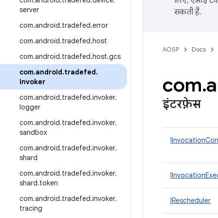
com
.
android
.
tradefed
.
device
.
लिए, एआई टेक्
server
सकती हैं.
com
.
android
.
tradefed
.
error
com
.
android
.
tradefed
.
host
AOSP
Docs
com
.
android
.
tradefed
.
host
.
gcs
com
.
android
.
tradefed
.
com
.
a
invoker
com
.
android
.
tradefed
.
invoker
.
इंटरफ़ेस
logger
com
.
android
.
tradefed
.
invoker
.
sandbox
IInvocationCon
com
.
android
.
tradefed
.
invoker
.
shard
com
.
android
.
tradefed
.
invoker
.
IInvocationExe
shard
.
token
com
.
android
.
tradefed
.
invoker
.
IRescheduler
tracing