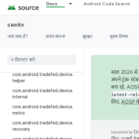
com.android.tradefed.device
Docs
Android Code Search
com.android.tradefed.device.batt
ery
दस्तावेज़
com.android.tradefed.device.cl
oud
नया क्या है?
आरंभ करना
सुरक्षा
मुख्य विषय
com
.
android
.
tradefed
.
device
.
connection
com
.
android
.
tradefed
.
device
.
contentprovider
साल 2026 से, 
com
.
android
.
tradefed
.
device
.
अपने ट्रंक स्ट
helper
बना रहे. AOSP
com
.
android
.
tradefed
.
device
.
latest-rel
internal
लिए,
AOSP मे
com
.
android
.
tradefed
.
device
.
metric
com
.
android
.
tradefed
.
device
.
recovery