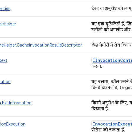
rties
टेस्ट या अनुरोध को लागू 
heHelper
यह एक यूटिलिटी है, जि
नतीजों को अपलोड और 
heHelper.CacheInvocationResultDescriptor
कैश मेमोरी में सेव किए ग
IInvocation
Cont
text
करना.
cution
यह क्लास, कॉल करने के स
बिल्ड डाउनलोड, target
n.ExitInformation
किसी अनुरोध के लिए, ब
दिखाता है.
Invocation
Execu
ionExecution
प्रोसेस को चलाता है.