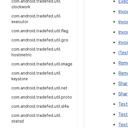
com
.
android
.
tradefed
.
util
.
Exec
clockwork
Invo
com
.
android
.
tradefed
.
util
.
executor
Invo
com
.
android
.
tradefed
.
util
.
flag
Invo
com
.
android
.
tradefed
.
util
.
gcs
Invo
com
.
android
.
tradefed
.
util
.
ITes
hostmetric
Remo
com
.
android
.
tradefed
.
util
.
image
com
.
android
.
tradefed
.
util
.
Remo
keystore
Shar
com
.
android
.
tradefed
.
util
.
net
Shar
com
.
android
.
tradefed
.
util
.
proto
Test
com
.
android
.
tradefed
.
util
.
sl4a
Test
com
.
android
.
tradefed
.
util
.
statsd
Test