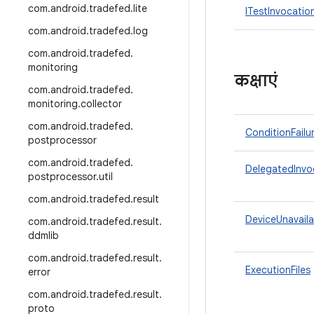
com
.
android
.
tradefed
.
lite
ITestInvocatio
com
.
android
.
tradefed
.
log
com
.
android
.
tradefed
.
monitoring
कक्षाएं
com
.
android
.
tradefed
.
monitoring
.
collector
com
.
android
.
tradefed
.
ConditionFailu
postprocessor
com
.
android
.
tradefed
.
DelegatedInvo
postprocessor
.
util
com
.
android
.
tradefed
.
result
DeviceUnavail
com
.
android
.
tradefed
.
result
.
ddmlib
com
.
android
.
tradefed
.
result
.
ExecutionFiles
error
com
.
android
.
tradefed
.
result
.
proto