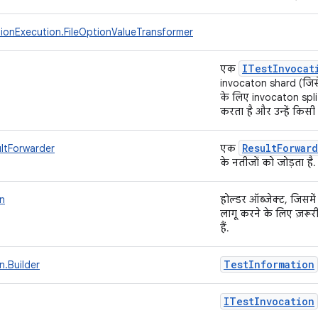
ionExecution.FileOptionValueTransformer
ITest
Invocat
एक
invocaton shard (जिस
के लिए invocaton split
करता है और उन्हें किसी 
Result
Forwar
ltForwarder
एक
के नतीजों को जोड़ता है
n
होल्डर ऑब्जेक्ट, जिसमें
लागू करने के लिए ज़रूर
हैं.
Test
Information
n.Builder
ITest
Invocation