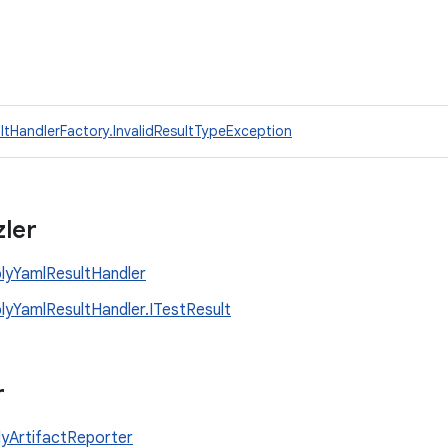
tHandlerFactory.InvalidResultTypeException
ler
lyYamlResultHandler
lyYamlResultHandler.ITestResult
r
yArtifactReporter