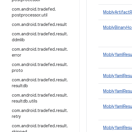
com
.
android
.
tradefed
.
MoblyArtifact
postprocessor
.
util
com
.
android
.
tradefed
.
result
MoblyBinaryHo
com
.
android
.
tradefed
.
result
.
ddmlib
com
.
android
.
tradefed
.
result
.
MoblyYamlResul
error
com
.
android
.
tradefed
.
result
.
proto
MoblyYamlResul
com
.
android
.
tradefed
.
result
.
resultdb
MoblyYamlResul
com
.
android
.
tradefed
.
result
.
resultdb
.
utils
MoblyYamlResu
com
.
android
.
tradefed
.
result
.
retry
com
.
android
.
tradefed
.
result
.
MoblyYamlResu
skipped