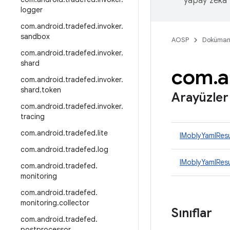
yapay zeka t
logger
com
.
android
.
tradefed
.
invoker
.
sandbox
AOSP
Doküman
com
.
android
.
tradefed
.
invoker
.
shard
com
.
a
com
.
android
.
tradefed
.
invoker
.
shard
.
token
Arayüzler
com
.
android
.
tradefed
.
invoker
.
tracing
com
.
android
.
tradefed
.
lite
IMoblyYamlResu
com
.
android
.
tradefed
.
log
IMoblyYamlResu
com
.
android
.
tradefed
.
monitoring
com
.
android
.
tradefed
.
monitoring
.
collector
Sınıflar
com
.
android
.
tradefed
.
postprocessor