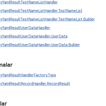
yYamlResultTestNameListHandler
yYamlResultTestNameListHandler.TestNameList
yYamlResultTestNameListHandler.TestNameList.Builder
yYamlResultUserDataHandler
yYamlResultUserDataHandler.UserData
yYamlResultUserDataHandler.UserData.Builder
malar
yYamlResultHandlerFactory.Type
yYamlResultRecordHandler.RecordResult
lar