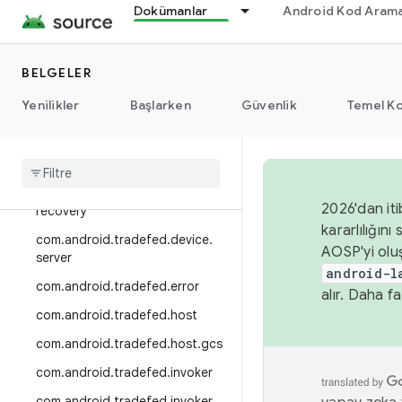
com.android.tradefed.device.co
Dokümanlar
Android Kod Arama
ntentprovider
com.android.tradefed.device.he
lper
BELGELER
com.android.tradefed.device.int
Yenilikler
Başlarken
Güvenlik
Temel Ko
ernal
com
.
android
.
tradefed
.
device
.
metric
com
.
android
.
tradefed
.
device
.
2026'dan iti
recovery
kararlılığı
com
.
android
.
tradefed
.
device
.
AOSP'yi olu
server
android-l
com
.
android
.
tradefed
.
error
alır. Daha fa
com
.
android
.
tradefed
.
host
com
.
android
.
tradefed
.
host
.
gcs
com
.
android
.
tradefed
.
invoker
com
.
android
.
tradefed
.
invoker
.