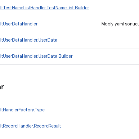
ltTestNameListHandler.TestNameList.Builder
ltUserDataHandler
Mobly yaml sonucu 
ltUserDataHandler.UserData
ltUserDataHandler.UserData.Builder
ar
ltHandlerFactory.Type
ltRecordHandler.RecordResult