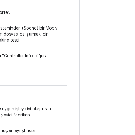
orter.
isteminden (Soong) bir Mobly
m dosyası çalıştırmak için
kine testi
"Controller Info" öğesi
uygun işleyiciyi oluşturan
şleyici fabrikası.
uçları ayrıştırıcısı.