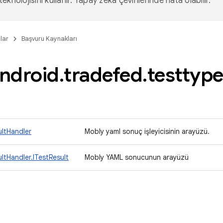
eknolojisini kullanır. Yapay zeka çevirilerinde hata olabilir.
lar
Başvuru Kaynakları
ndroid
.
tradefed
.
testtyp
ltHandler
Mobly yaml sonuç işleyicisinin arayüzü.
ltHandler.ITestResult
Mobly YAML sonucunun arayüzü