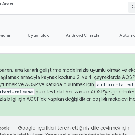
 Aracı
nular
Uyumluluk
Android Cihazları
Automo
baren, ana kararlı geliştirme modelimizle uyumlu olmak ve ek
nı sağlamak amacıyla kaynak kodunu 2. ve 4. çeyreklerde AOSP
şturmak ve AOSP'ye katkıda bulunmak için
android-latest
atest-release
manifest dalı her zaman AOSP'ye gönderile
zla bilgi için
AOSP'de yapılan değişiklikler
başlıklı makaleyi inc
Google, içerikleri tercih ettiğiniz dile çevirmek için