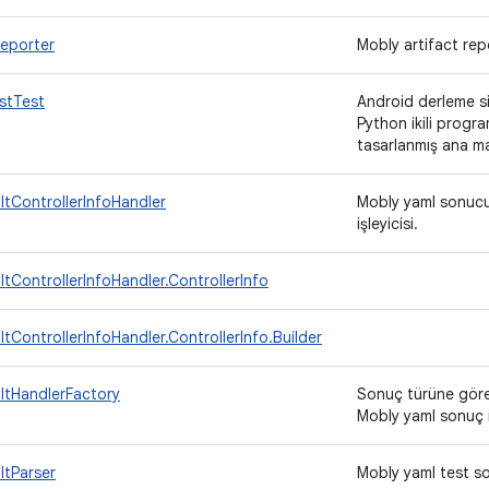
Reporter
Mobly artifact rep
stTest
Android derleme s
Python ikili progra
tasarlanmış ana ma
tControllerInfoHandler
Mobly yaml sonucu 
işleyicisi.
tControllerInfoHandler.ControllerInfo
tControllerInfoHandler.ControllerInfo.Builder
ltHandlerFactory
Sonuç türüne göre 
Mobly yaml sonuç i
ltParser
Mobly yaml test son