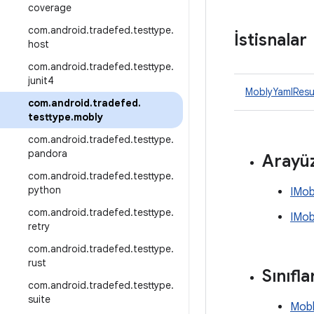
coverage
com
.
android
.
tradefed
.
testtype
.
İstisnalar
host
com
.
android
.
tradefed
.
testtype
.
junit4
MoblyYamlResul
com
.
android
.
tradefed
.
testtype
.
mobly
com
.
android
.
tradefed
.
testtype
.
pandora
Arayüz
com
.
android
.
tradefed
.
testtype
.
python
IMob
com
.
android
.
tradefed
.
testtype
.
IMob
retry
com
.
android
.
tradefed
.
testtype
.
rust
Sınıfla
com
.
android
.
tradefed
.
testtype
.
suite
Mobl