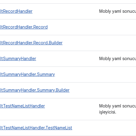
ltRecordHandler
Mobly yaml sonucu 
ltRecordHandler.Record
ltRecordHandler.Record.Builder
ltSummaryHandler
Mobly yaml sonucu 
ultSummaryHandler.Summary
ltSummaryHandler.Summary.Builder
ltTestNameListHandler
Mobly yaml sonucu
işleyicisi.
ltTestNameListHandler.TestNameList