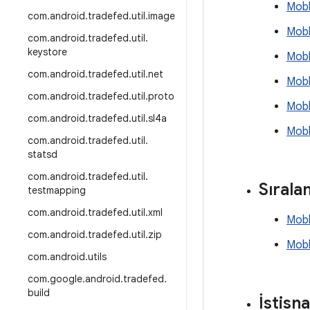
Mobl
com
.
android
.
tradefed
.
util
.
image
Mobl
com
.
android
.
tradefed
.
util
.
keystore
Mobl
com
.
android
.
tradefed
.
util
.
net
Mobl
com
.
android
.
tradefed
.
util
.
proto
Mobl
com
.
android
.
tradefed
.
util
.
sl4a
Mobl
com
.
android
.
tradefed
.
util
.
statsd
com
.
android
.
tradefed
.
util
.
Sırala
testmapping
com
.
android
.
tradefed
.
util
.
xml
Mobl
com
.
android
.
tradefed
.
util
.
zip
Mobl
com
.
android
.
utils
com
.
google
.
android
.
tradefed
.
build
İstisna