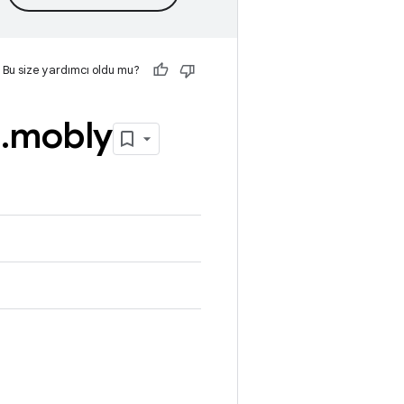
Bu size yardımcı oldu mu?
e
.
mobly