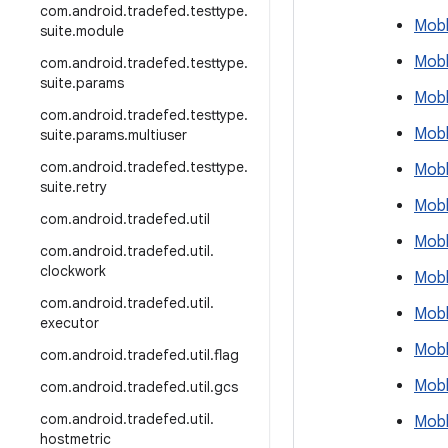
com
.
android
.
tradefed
.
testtype
.
Mobl
suite
.
module
Mobl
com
.
android
.
tradefed
.
testtype
.
suite
.
params
Mobl
com
.
android
.
tradefed
.
testtype
.
Mobl
suite
.
params
.
multiuser
com
.
android
.
tradefed
.
testtype
.
Mobl
suite
.
retry
Mobl
com
.
android
.
tradefed
.
util
Mobl
com
.
android
.
tradefed
.
util
.
clockwork
Mobl
com
.
android
.
tradefed
.
util
.
Mobl
executor
Mobl
com
.
android
.
tradefed
.
util
.
flag
Mobl
com
.
android
.
tradefed
.
util
.
gcs
com
.
android
.
tradefed
.
util
.
Mobl
hostmetric