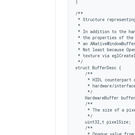
}
/**
*
Structure
representin
*
*
In
addition
to
the
ha
*
the
properties
of
the
*
an
ANativeWindowBuffe
*
Not
least
because
Ope
*
texture
via
eglCreate
*/
struct
BufferDesc
{
/**
*
HIDL
counterpart
*
hardware
/
interfac
*/
HardwareBuffer
buffe
/**
*
The
size
of
a
pix
*/
uint32_t
pixelSize
;
/**
*
Opaque
value
from