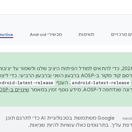
ם מרכזיים
תאימות
מכשירי Android
motive
החל משנת 2026, כדי להתאים למודל הפיתוח היציב שלנו ולשמור על
android-latest-release
. הענף
ndroid-latest-release
ל-AOSP. מידע נוסף זמין במאמר
שינויים ב-AOSP
‫Google משתמשת בטכנולוגיית AI כדי לתרגם תוכן
ת עליך. בתרגומים כאלו עשויות להיות שגיאות.