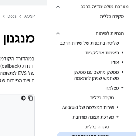
מערכת מולטימדיה ברכב
סקירה כללית
AOSP
Docs
הנחיות לפיתוח
מנגנון 
שליטה בתכונות של שירות הרכב
תאימות אפליקציות
במהדורה הקודמת של 
אודיו
חוזרת (callback) להעברת פריימים של סרטון שצולמו
ממשק מחשב עם ממשק
של EVS לפ
משתמש שניתן להתאמה
חוויית הפיתוח של EVS, AOSP מכיל עכשיו קריאה חוזרת נוספת להעברת אירועי סטרי
מצלמה
סקירה כללית
שירות המצלמה של Android
מערכת תצוגה מורחבת
סקירה כללית