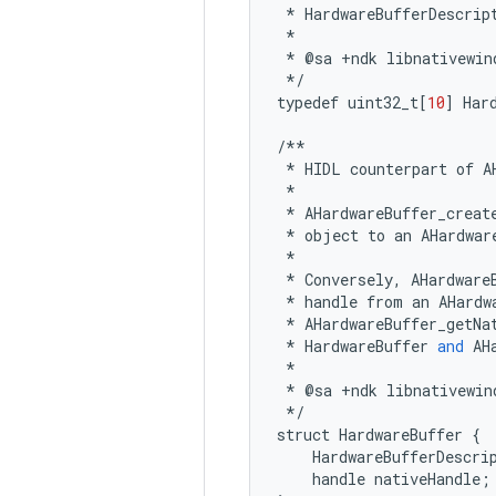
*
HardwareBufferDescrip
*
*
@
sa
+
ndk
libnativewin
*/
typedef
uint32_t
[
10
]
Har
/**
*
HIDL
counterpart
of
A
*
*
AHardwareBuffer_creat
*
object
to
an
AHardwar
*
*
Conversely
,
AHardware
*
handle
from
an
AHardw
*
AHardwareBuffer_getNa
*
HardwareBuffer
and
AH
*
*
@
sa
+
ndk
libnativewin
*/
struct
HardwareBuffer
{
HardwareBufferDescri
handle
nativeHandle
;