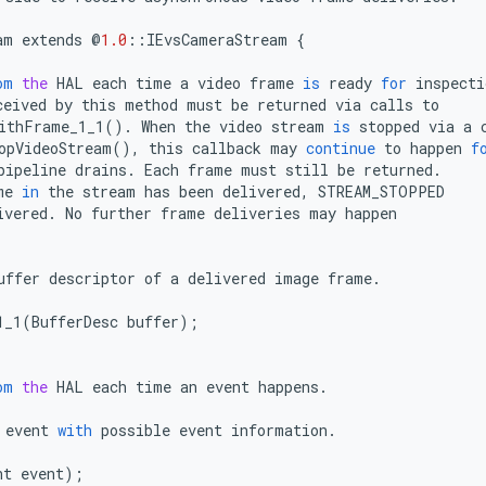
am
extends
@
1.0
::
IEvsCameraStream
{
om
the
HAL
each
time
a
video
frame
is
ready
for
inspecti
ceived
by
this
method
must
be
returned
via
calls
to
ithFrame_1_1
()
.
When
the
video
stream
is
stopped
via
a
opVideoStream
(),
this
callback
may
continue
to
happen
f
pipeline
drains
.
Each
frame
must
still
be
returned
.
me
in
the
stream
has
been
delivered
,
STREAM_STOPPED
ivered
.
No
further
frame
deliveries
may
happen
uffer
descriptor
of
a
delivered
image
frame
.
1_1
(
BufferDesc
buffer
);
om
the
HAL
each
time
an
event
happens
.
event
with
possible
event
information
.
nt
event
);