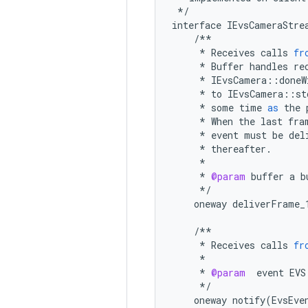
*/
interface
IEvsCameraStre
/**
*
Receives
calls
fr
*
Buffer
handles
re
*
IEvsCamera
::
doneW
*
to
IEvsCamera
::
st
*
some
time
as
the
*
When
the
last
fra
*
event
must
be
del
*
thereafter
.
*
*
@param
buffer
a
b
*/
oneway
deliverFrame_
/**
*
Receives
calls
fr
*
*
@param
event
EVS
*/
oneway
notify
(
EvsEve