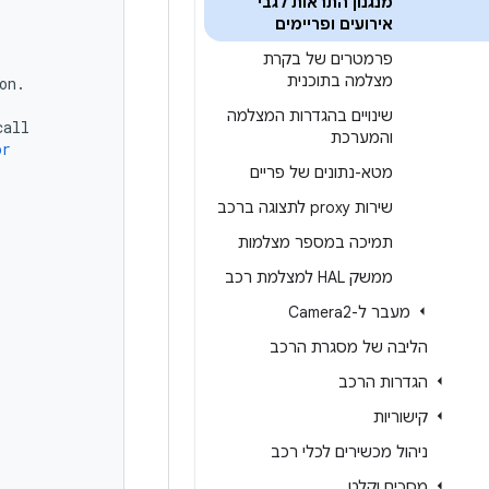
מנגנון התראות לגבי
אירועים ופריימים
פרמטרים של בקרת
מצלמה בתוכנית
on
.
שינויים בהגדרות המצלמה
call
והמערכת
or
מטא-נתונים של פריים
שירות proxy לתצוגה ברכב
תמיכה במספר מצלמות
ממשק HAL למצלמת רכב
מעבר ל-Camera2
הליבה של מסגרת הרכב
הגדרות הרכב
קישוריות
ניהול מכשירים לכלי רכב
מסכים וקלט