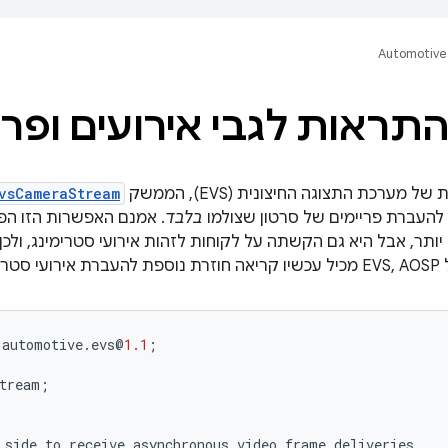
Automotive
התראות לגבי אירועים ופרי
מערכת התצוגה החיצונית (EVS), הממשק
vsCameraStream
בלבד
. אמנם האפשרות הזו ה
שוטה יותר, אבל היא גם הקשתה על לקוחות לזהות אירועי סטרימינג, ול
מינג.
.
automotive
.
evs
@
1.1
;
tream
;
side
to
receive
asynchronous
video
frame
deliveries
.