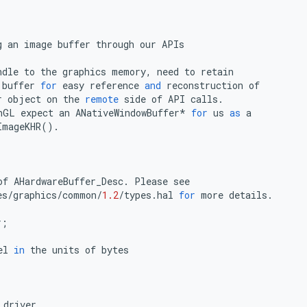
g
an
image
buffer
through
our
APIs
ndle
to
the
graphics
memory
,
need
to
retain
buffer
for
easy
reference
and
reconstruction
of
r
object
on
the
remote
side
of
API
calls
.
nGL
expect
an
ANativeWindowBuffer
*
for
us
as
a
ImageKHR
()
.
of
AHardwareBuffer_Desc
.
Please
see
es
/
graphics
/
common
/
1.2
/
types
.
hal
for
more
details
.
r
;
el
in
the
units
of
bytes
driver