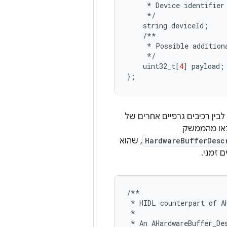
*
Device
identifier
*/
string
deviceId
;
/**
*
Possible
addition
*/
uint32_t
[
4
]
payload
;
};
בנוסף, כדי למנוע אי-התאמה בתיאור של מאגר הנתונים הזמני של הגרפיקה בין EVS לבין רכיבים גרפיים אחרים של
או מהממשק
HardwareBufferDesc
, שהוא
ם זמני.
/**
*
HIDL
counterpart
of
A
*
*
An
AHardwareBuffer_De