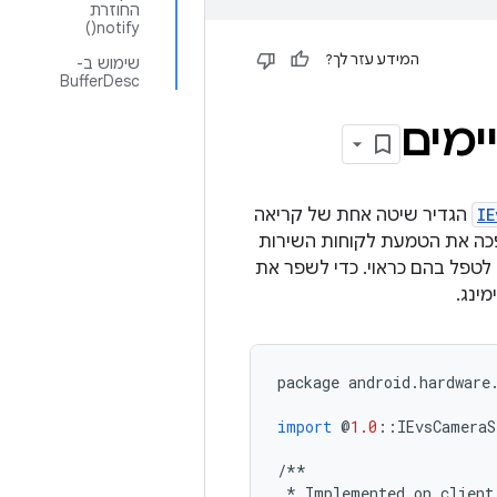
החוזרת
notify()
המידע עזר לך?
שימוש ב-
BufferDesc
ימים
IE
הגדיר שיטה אחת של קריאה
פכה את הטמעת לקוחות השירות
כן לטפל בהם כראוי. כדי לשפר את
package
android
.
hardware
import
@
1.0
::
IEvsCameraS
/**
*
Implemented
on
client