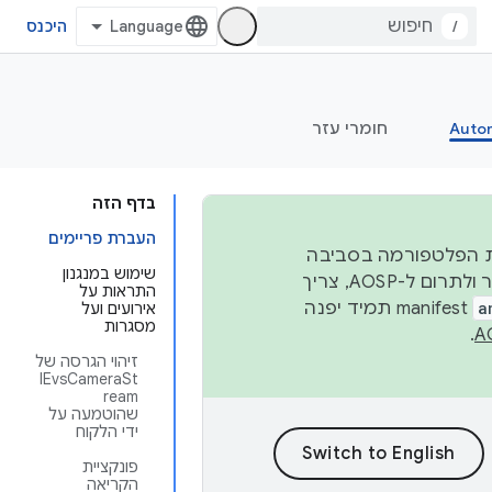
/
היכנס
Auto
חומרי עזר
בדף הזה
העברת פריימים
 יציבות הפלטפורמה בסביבה
שימוש במנגנון
העסקית, נפרסם קוד מקור ב-AOSP ברבעון השני וברבעון הרביעי. כדי ליצור ולתרום ל-AOSP, צריך
התראות על
a
manifest תמיד יפנה
אירועים ועל
מסגרות
.
זיהוי הגרסה של
IEvsCameraSt
ream
שהוטמעה על
ידי הלקוח
פונקציית
הקריאה