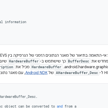
al
information
BufferDesc
כך שישתמש ב-
HardwareBuffer
שיוב
android.hardware.graph
HardwareBuffer
מכיל את
ription
AHardwareBuffer_Desc
של
Android NDK
, עם מאגר נתוני
HardwareBuffer_Desc
.
sc
object
can
be
converted
to
and
from
a