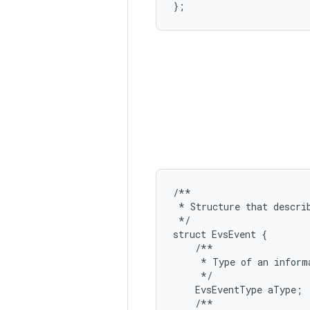
};
/**
*
Structure
that
descri
*/
struct
EvsEvent
{
/**
*
Type
of
an
inform
*/
EvsEventType
aType
;
/**