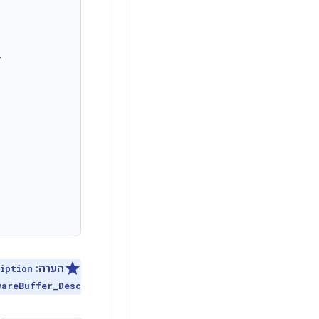
.
הערה:
iption
wareBuffer_Desc