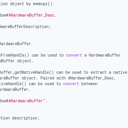
tion
object
by
memcpy
()
.
dow
#AHardwareBuffer_Desc.
dwareBufferDescription
;
HardwareBuffer
.
eFromHandle
()
can
be
used
to
convert
a
HardwareBuffer
eBuffer
object
.
Buffer_getNativeHandle
()
can
be
used
to
extract
a
native
areBuffer
object
.
Paired
with
AHardwareBuffer_Desc
,
tiveHandle
()
can
be
used
to
convert
between
ardwareBuffer
.
dow
#AHardwareBuffer".
ption
description
;