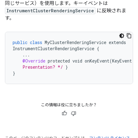
同じサービス）を使用します。キーイベントは
InstrumentClusterRenderingService
に反映されま
す。
public
class
MyClusterRenderingService
extends
InstrumentClusterRenderingService
{
...
@Override
protected
void
onKeyEvent
(
KeyEvent
k
    Presentation? */
}
}
この情報は役に立ちましたか？