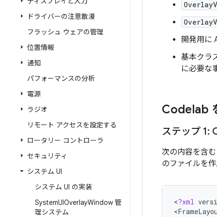
ディスプレイと入力
OverlayV
ドライバーの注意散漫
OverlayV
フラッシュ ウェアの管理
開発用に 
位置情報
基本クラ
通知
に必要な
パフォーマンスの分析
電源
Codela
ラジオ
リモート アクセスを設定する
ステップ 1: O
ロータリー コントローラ
次の内容を含
セキュリティ
のファイルを作
システム UI
システム UI の実装
<
?
xml
vers
System
UIOverlay
Window 管
<
FrameLayo
理システム