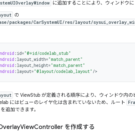
stemUIOverlayWindow
に追加することにより、ウィンドウに
ayout
の
ase/packages/CarSystemUI/res/layout/sysui_overlay_wi
ndroid
:
id
=
"@+id/codelab_stub"
ndroid
:
layout_width
=
"match_parent"
ndroid
:
layout_height
=
"match_parent"
ndroid
:
layout
=
"@layout/codelab_layout"
/
>
ayout
で ViewStub が定義される順序により、ウィンドウ内
delab にはビューのレイヤ化は含まれていないため、ルート
Fr
トを追加できます。
verlay
View
Controller を作成する