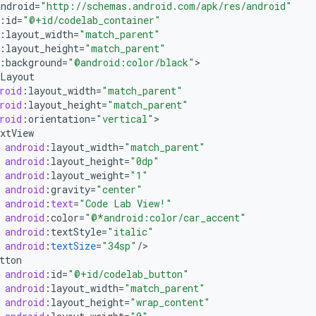
android
=
"http://schemas.android.com/apk/res/android"
:
id
=
"@+id/codelab_container"
:
layout_width
=
"match_parent"
:
layout_height
=
"match_parent"
:
background
=
"@android:color/black"
Layout
roid
:
layout_width
=
"match_parent"
roid
:
layout_height
=
"match_parent"
roid
:
orientation
=
"vertical"
xtView
android
:
layout_width
=
"match_parent"
android
:
layout_height
=
"0dp"
android
:
layout_weight
=
"1"
android
:
gravity
=
"center"
android
:
text
=
"Code Lab View!"
android
:
color
=
"@*android:color/car_accent"
android
:
textStyle
=
"italic"
android
:
textSize
=
"34sp"
/
tton
android
:
id
=
"@+id/codelab_button"
android
:
layout_width
=
"match_parent"
android
:
layout_height
=
"wrap_content"