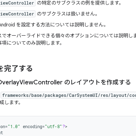
iewController
の特定のサブクラスの例を提供します。
iewController
のサブクラスは扱いません。
Android を設定する方法については説明しません。
スでオーバーライドできる個々のオプションについては説明し
事項についてのみ説明します。
b を完了する
verlay
View
Controller のレイアウトを作成する
む
frameworks/base/packages/CarSystemUI/res/layout/co
成します。
ion
=
"1.0"
encoding
=
"utf-8"
?
>

ut