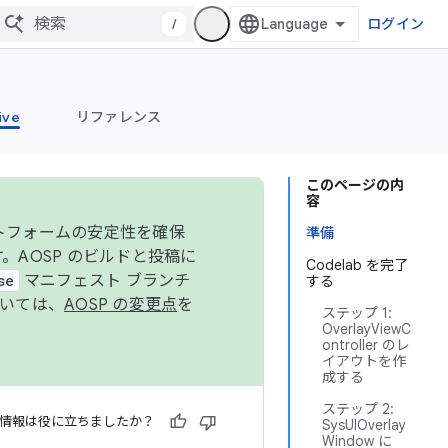
/
ログイン
ive
リファレンス
このページの内
容
ットフォームの安定性を確保
準備
す。AOSP のビルドと投稿に
Codelab を完了
se
マニフェスト ブランチ
する
ついては、
AOSP の変更点
を
ステップ 1:
OverlayViewC
ontroller のレ
イアウトを作
成する
ステップ 2:
情報は役に立ちましたか？
SysUIOverlay
Window に