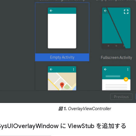
図 1.
OverlayViewController
ys
UIOverlay
Window に View
Stub を追加する