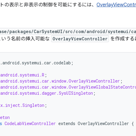
トの表示と非表示の制御を可能にするには、
OverlayViewContr
ase/packages/CarSystemUI/src/com/android/systemui/c
という名前の挿入可能な
OverlayViewController
を作成する
.
android
.
systemui
.
car
.
codelab
;
.android.systemui.R
;
.android.systemui.car.window.OverlayViewController
;
.android.systemui.car.window.OverlayViewGlobalStateContr
.android.systemui.dagger.SysUISingleton
;
ax.inject.Singleton
;
eton
s
CodeLabViewController
extends
OverlayViewController
{
t