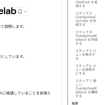
ViewStub を追
加する
elab
ステップ 3:
OverlayViewC
ontroller を作
成する
いて説明します。
ステップ 4:
OverlayViewM
ediator を作成
する
ステップ 5: ビ
ューを表示す
提としています。
る
ステップ 6: ビ
ューを非表示
にする
ステップ 7: 新
しい
OverlayViewM
ediator を構成
スに精通していることを前提と
する
結果