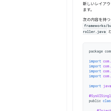
新しいレイアウ
ます。
次の内容を持つ
frameworks/b
roller.java
package
com
import
com
import
com
import
com
import
com
import
jav
@SysUISingl
public
clas
@Injec