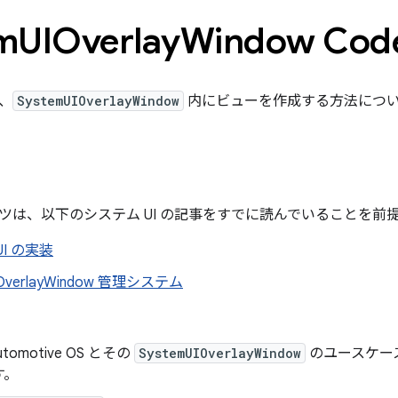
m
UIOverlay
Window Cod
、
SystemUIOverlayWindow
内にビューを作成する方法につ
ツは、以下のシステム UI の記事をすでに読んでいることを前
I の実装
IOverlayWindow 管理システム
Automotive OS とその
SystemUIOverlayWindow
のユースケー
す。