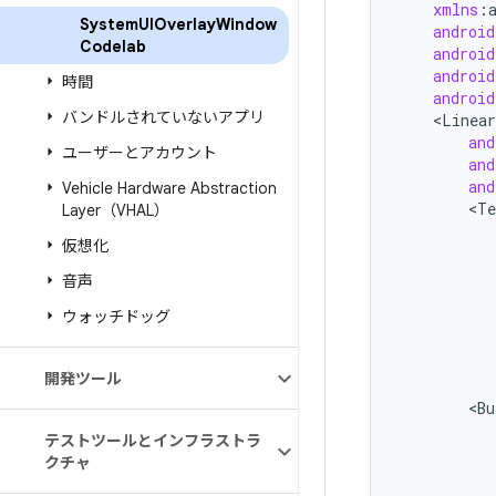
xmlns
:
System
UIOverlay
Window
android
Codelab
android
android
時間
android
バンドルされていないアプリ
<
Linear
and
ユーザーとアカウント
and
and
Vehicle Hardware Abstraction
<
Te
Layer（VHAL）
仮想化
音声
ウォッチドッグ
開発ツール
<
Bu
テストツールとインフラストラ
クチャ