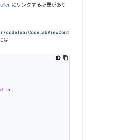
oller
にリンクする必要があり
ar/codelab/CodeLabViewCont
には:
oller
;