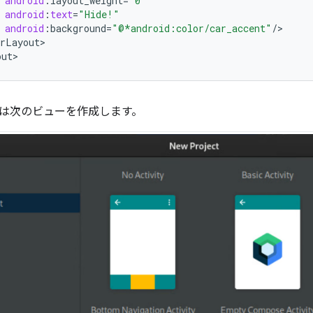
android
:
layout_weight
=
"0"
android
:
text
=
"Hide!"
android
:
background
=
"@*android:color/car_accent"
/
rLayout
>

out
>
は次のビューを作成します。