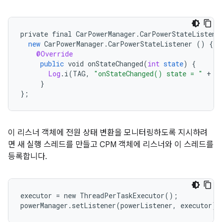
private
final
CarPowerManager
.
CarPowerStateListene
new
CarPowerManager
.
CarPowerStateListener
()
{
@Override
public
void
onStateChanged
(
int
state
)
{
Log
.
i
(
TAG
,
"onStateChanged() state = "
+
s
}
}
;
이 리스너 객체에 전원 상태 변환을 모니터링하도록 지시하려
면 새 실행 스레드를 만들고 CPM 객체에 리스너와 이 스레드를
등록합니다.
executor = new ThreadPerTaskExecutor();

powerManager.setListener(powerListener, executor);