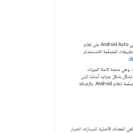
هو نظام أساسي يعمل على هاتف المستخدم، ويعرض تجربة المستخدم في Android Auto على نظام
افق داخل السيارة من خلال اتصال USB. يتوافق Android Auto مع التطبيقات المصمَّمة للاستخدام
.
d
. وهي منصة كاملة الميزات
شكّل بشكل متزايد أساسًا لبُنى
. يتوافق نظام التشغيل Android Automotive مع التطبيقات المصمَّمة لنظام Android، بالإضافة
ي يمكن لمصنّعي المعدات الأصلية للسيارات اختيار