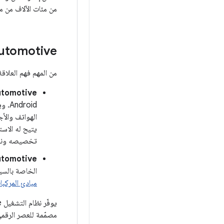
من مئات الآلاف من مطوّري تطبيقات id
‫id Automotive
من المهم فهم العلاقة بين Android Automotive ومنظومة Android الم
‫droid Automotive
يتيح له الاست
تخصيصه ونقله
‫Android Automotive ه
الخاصة بالسيارات. ويشمل ذلك منصات IVI
مبادئ المركبات
مصمّمة للعصر الرقمي