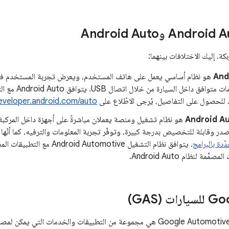
An وAndroid Auto
ة. إليك الاختلافات بينهما:
‫An
ترفيه ومعلومات متو
. للحصول على التفاصيل، يُرجى الاطّلاع على
eveloper.android.com/auto
Android A
هو نظام تشغيل ومنصة يعملان مباشرةً على أجهزة داخل المركبة
ر وقابلة للتخصيص بدرجة كبيرة، وتوفّر تجربة المعلومات والترفيه، كما أنّها ت
ّدة بالبرامج
َّمة لنظام Android Auto.
‫Google Automotive Services (GAS) هي مجموعة من التطبيقات والخدمات الت