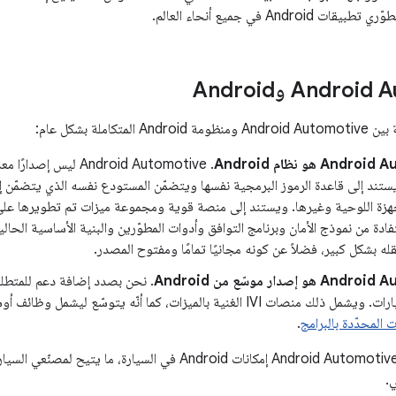
Andro في جميع أنحاء العالم.
Andro وAndroid
تكاملة بشكل عام:
An هو نظام Android
. ‫Android Automotive ليس 
فادة من نموذج الأمان وبرنامج التوافق وأدوات المطوّرين والبنية الأساسية الحال
 بشكل كبير، فضلاً عن كونه مجانيًا تمامًا ومفتوح المصدر.
و إصدار موسّع من Android
. نحن بصدد إضافة دعم للمتطلب
 الغنية بالميزات، كما أنّه يتوسّع ليشمل وظائف أوسع للمركبات بما يتوافق مع
 المحدّدة بالبرامج
.
يوفّر نظام التشغيل Android Automotive إمكانات Android في السي
.