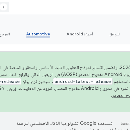
/
التوافق
أجهزة Android
Automotive
المرجع
اعتبارًا من عام 2026، ولضمان اتّساق نموذج التطوير الثابت الأساسي واستقرار المنصة
 استخدِم
android-latest-release
. سيشير فرع بيان
-release
ح المصدر. لمزيد من المعلومات، يُرجى الاطّلاع على
.
تستخدم Google تكنولوجيا الذكاء الاصطناعي لترجمة