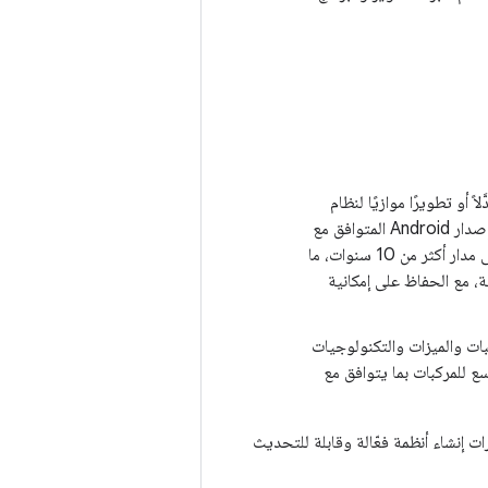
إصدارًا معدَّلاً أو تطويرًا موازيًا لنظام
Android. ويستند إلى قاعدة الرموز البرمجية نفسها ويتضمّن المستودع نفسه الذي يتضمّن إصدار Android المتوافق مع
الهواتف والأجهزة اللوحية وغيرها. ويستند إلى منصة قوية ومجموعة ميزات تم تطويرها على مدار أكثر من 10 سنوات، ما
ية، مع الحفاظ على إمكانية
ات والميزات والتكنولوجيات
ارة، ما يتيح لمصنّعي السيارات إنشاء أنظمة فعّالة وقابلة للتحديث