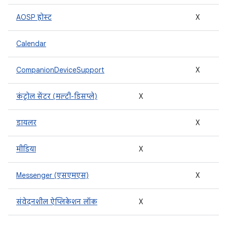
AOSP होस्ट
X
Calendar
CompanionDeviceSupport
X
कंट्रोल सेंटर (मल्टी-डिसप्ले)
X
डायलर
X
मीडिया
X
Messenger (एसएमएस)
X
संवेदनशील ऐप्लिकेशन लॉक
X