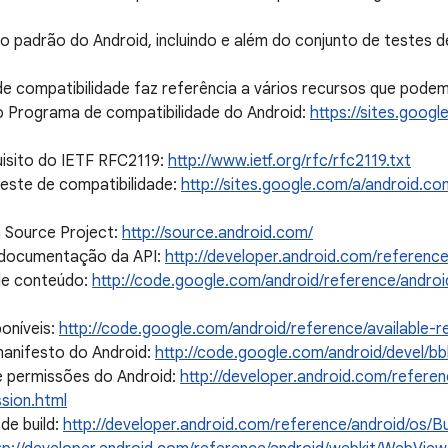
 padrão do Android, incluindo e além do conjunto de testes d
de compatibilidade faz referência a vários recursos que pode
do Programa de compatibilidade do Android:
https://sites.googl
quisito do IETF RFC2119:
http://www.ietf.org/rfc/rfc2119.txt
teste de compatibilidade:
http://sites.google.com/a/android.co
n Source Project:
http://source.android.com/
e documentação da API:
http://developer.android.com/referenc
de conteúdo:
http://code.google.com/android/reference/androi
poníveis:
http://code.google.com/android/reference/available-r
manifesto do Android:
http://code.google.com/android/devel/b
e permissões do Android:
http://developer.android.com/referen
sion.html
de build:
http://developer.android.com/reference/android/os/Bu