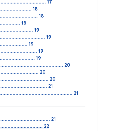
................................ 17
...................... 18
...................... 18
.............. 18
...................... 19
............................... 19
................... 19
........................ 19
.................... 19
.................................... 20
.......................... 20
............................. 20
........................... 21
........................................... 21
................................ 21
........................ 22