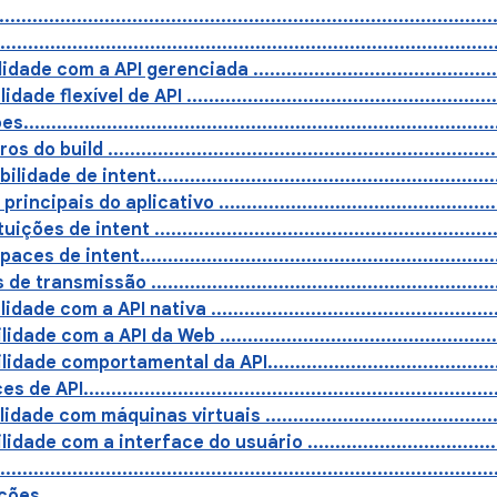
....................................................................................
.....................................................................................
de com a API gerenciada ..................................................
e flexível de API ............................................................
..................................................................................
 build ........................................................................
ade de intent.................................................................
incipais do aplicativo ......................................................
ões de intent .................................................................
 de intent..................................................................
 transmissão .................................................................
e com a API nativa ........................................................
e com a API da Web ........................................................
de comportamental da API................................................
API............................................................................
de com máquinas virtuais ................................................
de com a interface do usuário ...........................................
....................................................................................
..................................................................................