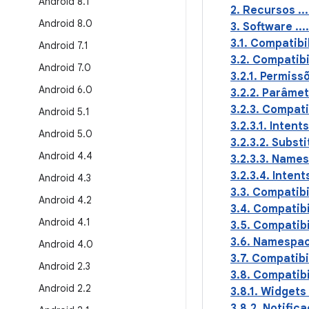
Android 8
.
1
2. Recursos .........
Android 8
.
0
3. Software .........
3.1. Compatibilida
Android 7
.
1
3.2. Compatibilidad
Android 7
.
0
3.2.1. Permissões...
Android 6
.
0
3.2.2. Parâmetros do
3.2.3. Compatibilid
Android 5
.
1
3.2.3.1. Intents pr
Android 5
.
0
3.2.3.2. Substituiç
Android 4
.
4
3.2.3.3. Namespaces
3.2.3.4. Intents de
Android 4
.
3
3.3. Compatibilidad
Android 4
.
2
3.4. Compatibilidad
Android 4
.
1
3.5. Compatibilida
3.6. Namespaces de 
Android 4
.
0
3.7. Compatibilida
Android 2
.
3
3.8. Compatibilida
Android 2
.
2
3.8.1. Widgets ......
3.8.2. Notificações 