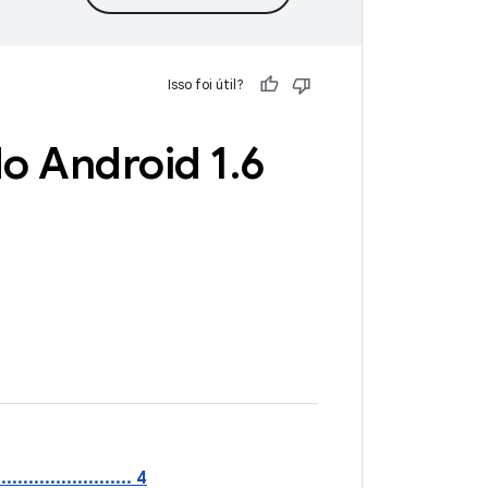
Isso foi útil?
do Android 1
.
6
........................ 4