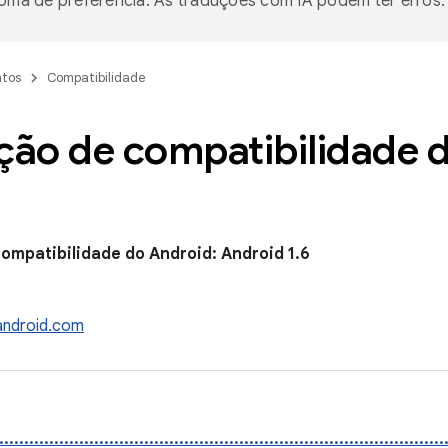
ioma de preferência. As traduções com IA podem ter erros.
tos
Compatibilidade
ção de compatibilidade 
compatibilidade do Android: Android 1.6
android.com
....................................................................................