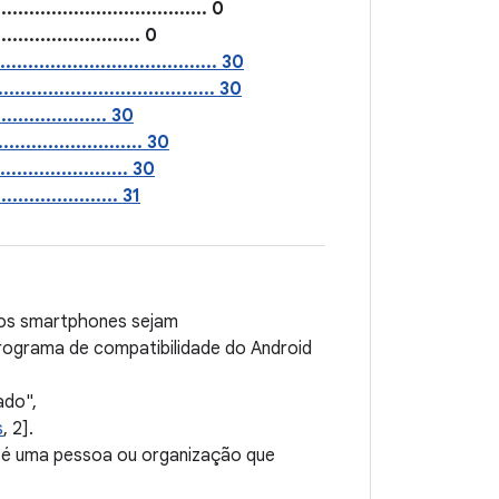
.............................. 0
...................... 0
................................... 30
.................................. 30
................ 30
........................ 30
....................... 30
.................... 31
 os smartphones sejam
rograma de compatibilidade do Android
ado",
s
, 2].
 é uma pessoa ou organização que