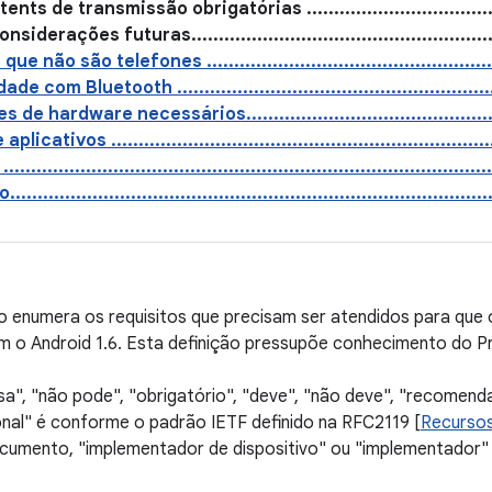
s de transmissão obrigatórias .........................................
erações futuras..........................................................
 não são telefones ........................................................
com Bluetooth ..............................................................
 hardware necessários................................................
cativos .......................................................................
...................................................................................
..................................................................................
 enumera os requisitos que precisam ser atendidos para que
m o Android 1.6. Esta definição pressupõe conhecimento do P
sa", "não pode", "obrigatório", "deve", "não deve", "recomend
nal" é conforme o padrão IETF definido na RFC2119 [
Recurso
cumento, "implementador de dispositivo" ou "implementador"