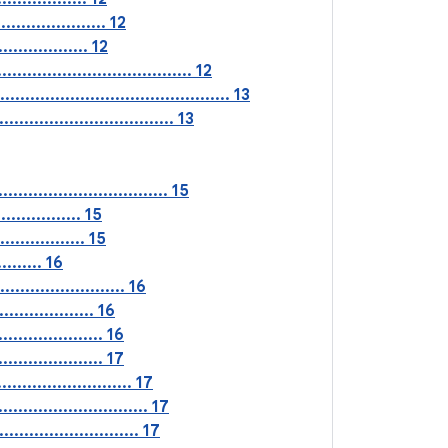
..................... 12
.................. 12
................................ 12
.................................... 13
.............................. 13
.............................. 15
................. 15
............... 15
....... 16
....................... 16
................... 16
................... 16
.................... 17
........................ 17
.............................. 17
.......................... 17