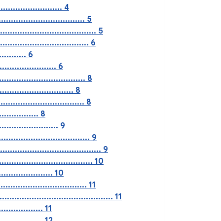
......................... 4
.................................. 5
................................. 5
................................ 6
........... 6
..................... 6
............................... 8
.......................... 8
............................... 8
.............. 8
..................... 9
................................ 9
................................... 9
............................... 10
.................... 10
............................. 11
..................................... 11
................. 11
................. 12