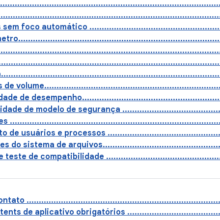
......................................................................................
...................................................................................
 foco automático .........................................................
................................................................................
...................................................................................
......................................................................................
...................................................................................
olume.........................................................................
 de desempenho............................................................
e de modelo de segurança ...............................................
...................................................................................
e usuários e processos ..................................................
o sistema de arquivos.....................................................
te de compatibilidade .....................................................
 .................................................................................
s de aplicativo obrigatórios ...........................................