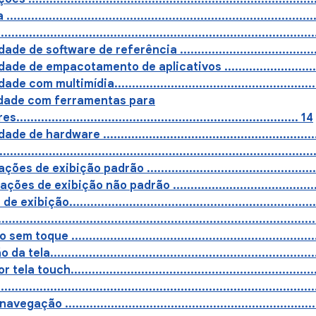
...................................................................................
....................................................................................
 de software de referência .............................................
e de empacotamento de aplicativos ....................................
com multimídia..............................................................
idade com ferramentas para
........................................................................... 14
de hardware ................................................................
.......................................................................................
es de exibição padrão ..................................................
ões de exibição não padrão ..........................................
xibição........................................................................
....................................................................................
toque .......................................................................
ela............................................................................
a touch........................................................................
......................................................................................
ação .........................................................................