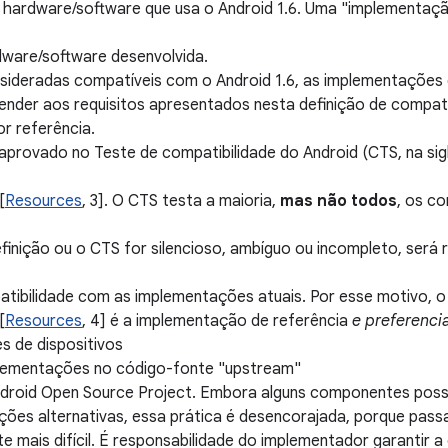
 hardware/software que usa o Android 1.6. Uma "implementaçã
dware/software desenvolvida.
ideradas compatíveis com o Android 1.6, as implementações d
nder aos requisitos apresentados nesta definição de compati
r referência.
aprovado no Teste de compatibilidade do Android (CTS, na sigl
[
Resources
, 3]. O CTS testa a maioria,
mas não todos
, os c
inição ou o CTS for silencioso, ambíguo ou incompleto, será
atibilidade com as implementações atuais. Por esse motivo, 
[
Resources
, 4] é a implementação de referência
e preferenci
s de dispositivos
lementações no código-fonte "upstream"
Android Open Source Project. Embora alguns componentes poss
ões alternativas, essa prática é desencorajada, porque passa
e mais difícil. É responsabilidade do implementador garantir 