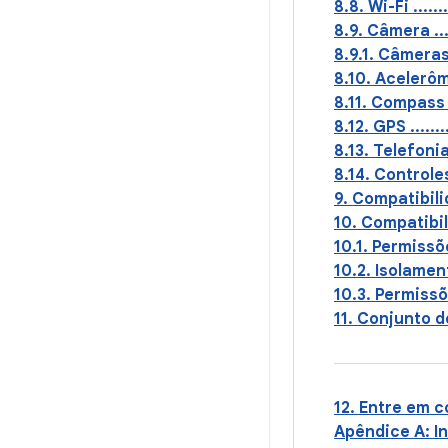
8.8. Wi-Fi ..........
8.9. Câmera .........
8.9.1. Câmeras sem
8.10. Acelerômetro..
8.11. Compass .......
8.12. GPS ...........
8.13. Telefonia......
8.14. Controles de v
9. Compatibilidade
10. Compatibilidad
10.1. Permissões ...
10.2. Isolamento d
10.3. Permissões d
11. Conjunto de tes
12. Entre em contato
Apêndice A: Intent