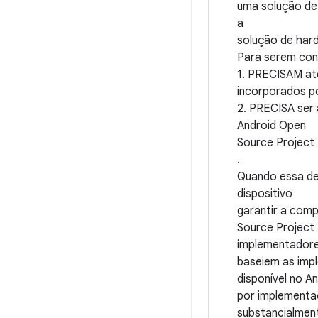
uma solução de
a
solução de har
Para serem cons
1. PRECISAM ate
incorporados po
2. PRECISA ser 
Android Open
Source Project 
.
Quando essa def
dispositivo
garantir a comp
Source Project 
implementadore
baseiem as imp
disponível no 
por implementaç
substancialment