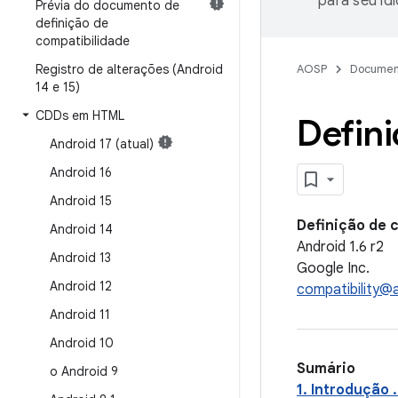
para seu id
Prévia do documento de
definição de
compatibilidade
Registro de alterações (Android
AOSP
Documen
14 e 15)
CDDs em HTML
Defini
Android 17 (atual)
Android 16
Android 15
Definição de 
Android 14
Android 1.6 r2
Android 13
Google Inc.
Android 12
compatibility@
Android 11
Android 10
Sumário
o Android 9
1. Introdução .......