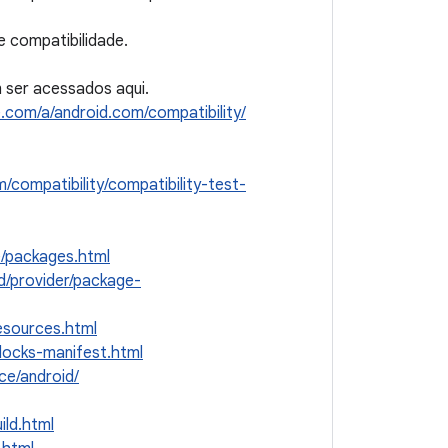
e compatibilidade.
m ser acessados aqui.
e.com/a/android.com/compatibility/
m/compatibility/compatibility-test-
e/packages.html
d/provider/package-
esources.html
blocks-manifest.html
ce/android/
ild.html