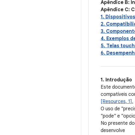
Apêndice B: Intent
Apêndice C: Consid
1. Dispositivos que
2. Compatibilidade 
3. Componentes de
4. Exemplos de apli
5. Telas touch ......
6. Desempenho.......
1. Introdução
Este documento
compatíveis co
[Resources, 1].
O uso de "preci
"pode" e "opcio
No presente do
desenvolve