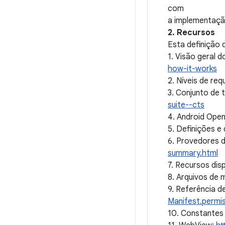
com
a implementação
2. Recursos
Esta definição 
1. Visão geral 
how-it-works
2. Níveis de re
3. Conjunto de 
suite--cts
4. Android Ope
5. Definições 
6. Provedores 
summary.html
7. Recursos dis
8. Arquivos de 
9. Referência d
Manifest.permis
10. Constantes 