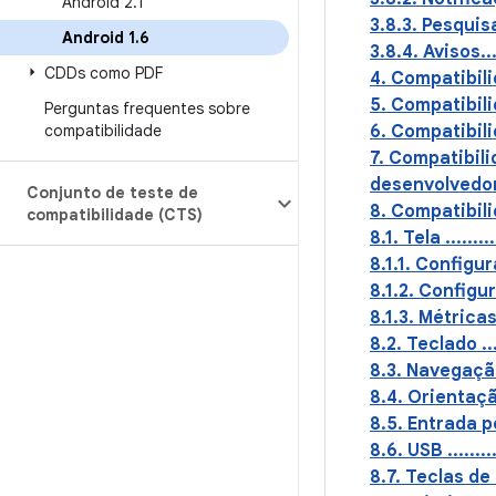
Android 2
.
1
3.8.3. Pesquisa .....
Android 1
.
6
3.8.4. Avisos........
CDDs como PDF
4. Compatibilidade
5. Compatibilidad
Perguntas frequentes sobre
compatibilidade
6. Compatibilidade 
7. Compatibil
desenvolvedores.....
Conjunto de teste de
8. Compatibilidade 
compatibilidade (CTS)
8.1. Tela ...........
8.1.1. Configuraçõ
8.1.2. Configuraç
8.1.3. Métricas de e
8.2. Teclado ........
8.3. Navegação sem 
8.4. Orientação da t
8.5. Entrada por tel
8.6. USB ............
8.7. Teclas de naveg