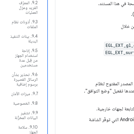
‫9.2. المعرّف
الفريد وعزل
العمليات
‫9.3. أذونات نظام
من خلال
الملفات
‫9.4. بيئات التنفيذ
البديلة
EGL_EXT_gl_
‫9.5. إتاحة
EGL_EXT_sur
استخدام الجهاز
من قِبل عدة
مستخدمين
‫9.6. تحذير بشأن
الرسائل القصيرة
ز المصدر المفتوح لنظام
برسوم إضافية
يتم عندها تفعيل "وضع التوافق"،
‫9.7. ميزات الأمان
‫9.8. الخصوصية
‫9.9. تشفير
البيانات المخزَّنة
.3/H-0-3] يجب توفير وظيفة "الشاشة الرئيسية" على جميع الشاشات المتوافقة مع Android التي توفّر الشاشة
‫9.10. سلامة
الجهاز