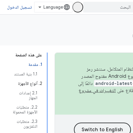
تسجيل الدخول
على هذه الصفحة
1. مقدمة
 في النظام المتكامل، سننشر رمز
‫1.1 بنية المستند
المصدر في مشروع Android مفتوح المصدر (AOSP) في الربعَين الثاني والرابع. لبناء مشروع Android مفتوح المصدر
android-latest
دائمًا إلى
2. أنواع الأجهزة
التغييرات في مشروع
‫2.1 إعدادات
الجهاز
2.2. متطلبات
الأجهزة المحمولة
‫2.3. متطلبات
التلفزيون