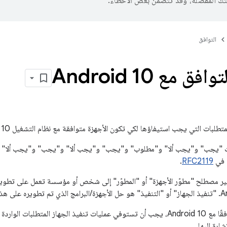
تك المفضّلة، وقد تتضمّن بعض الأخطاء.
التوافق
ق مع Android 10
طلبات التي يجب استيفاؤها لكي تكون الأجهزة متوافقة مع نظام التشغيل Android 10.
ات "يجب" و"يجب ألا" و"مطلوب" و"يجب" و"يجب ألا" و"يجب" و"يجب ألا" و"
.
RFC2119
ير مصطلح "مطوّر الأجهزة" أو "المطوّر" إلى شخص أو مؤسسة تعمل على تطوير 
لكي يُعدّ الجهاز متوافقًا مع Android 10، يجب أن تستوفي عمليات تنفيذ الجهاز ال
ارة إليها.