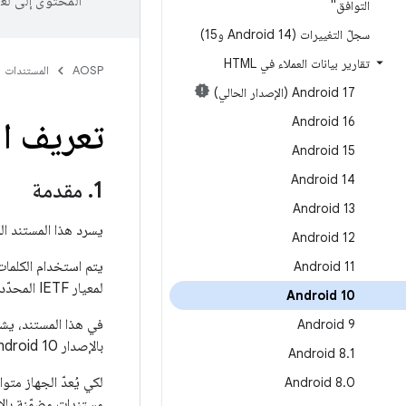
المحتوى إلى لغ
التوافق"
سجلّ التغييرات (Android 14 و15)
تقارير بيانات العملاء في HTML
AOSP
المستندات
‫Android 17 (الإصدار الحالي)
Android 16
تعريف التواف
Android 15
Android 14
1
.
مقدمة
Android 13
يسرد هذا المستند المت
Android 12
يتم استخدام الكلم
Android 11
لمعيار IETF المحدّد في
Android 10
في هذا المستند، يش
Android 9
بالإصدار Android 10. "تنفيذ الجهاز" أو "التنفيذ" هو حل الأجهزة/البرامج الذي تم تطويره على هذا النحو.
Android 8
.
1
Android 8
.
0
مستندات مضمّنة بالإش