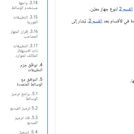
‫3.14. واجهة
مستخدم الوسائط
القسم 2
لنوع جهاز معيّن.
‫3.15. التطبيقات
القسم 2
. يُشار إلى
الفورية
‫3.16. إقران الجهاز
المصاحب
3.17. التطبيقات
ذات الاستهلاك
المكثّف للموارد
4. توافُق حِزم
التطبيقات
5. التوافق مع
الوسائط المتعددة
5.1. برامج ترميز
الوسائط
‫5.2 ترميز الفيديو
5.3. فك ترميز
الفيديو
5.4. تسجيل