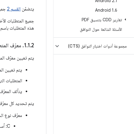
Android 2
.
1
يتضمّن
القسم 2
جميع
Android 1
.
6
تقارير CDD بتنسيق PDF
جميع المتطلبات الأخرى التي
هذه المتطلبات باسم 
الأسئلة الشائعة حول التوافق
2
.
1
.
‫1
.
معرّف المت
مجموعة أدوات اختبار التوافق (CTS)
يتم تعيين معرّف المت
يتم تعيين المعرّف
المتطلبات التي يُنصح بها
يتألف المعرّف م
يتم تحديد كل معرّف 
معرّف نوع ال
C: أساسي (المتطلبات التي يتم تطبيقها على أي عمليات تنفيذ لأجهزة Android)