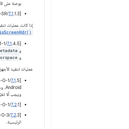
بوصة على الأقل، ويجب أ
[
.1.3/H-SR] يُنصح بشدة بتوفير وسيلة للمستخدمين لتغيير حجم العرض (كثافة الشاشة).
7.1
إذا كانت عمليات تنف
isScreenHdr()
[
.4.5/H-1-1] يجب الإعلان عن إتاحة استخدام الإضافات
7.1
و
metadata
و
lorspace
عمليات تنفيذ الأجهز
7.1
‫[
roid
ويجب ألا تغي
[
.1/H-0-1] يجب أن تتضمّن إمكانية استخدام تطبيقات "محرّر أسلوب الإدخال" (IME) التابعة لجهات خارجية.
7.2
7.2
[
الرئيسية.