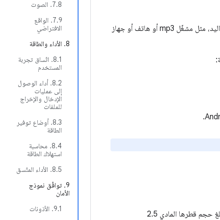
‫7.8. الصوت
7.9. الواقع
إلى تنفيذ جهاز Android يتم استخدامه عادةً عن طريق حمله في اليد، مثل مشغّل mp3 أو هاتف أو جهاز
الافتراضي
8. الأداء والطاقة
‫8.1. اتّساق تجربة
المستخدم
‫8.2. أداء الوصول
إلى عمليات
الإدخال والإخراج
للملفات
8.3. أوضاع توفير
الطاقة
‫8.4. محاسبة
استهلاك الطاقة
‫8.5. الأداء المتّسق
9. توافُق نموذج
الأمان
‫9.1. الأذونات
.1.1/H-0-1] يجب أن يتضمّن الجهاز شاشة واحدة على الأقل متوافقة مع Android، ويبلغ حجم قطرها المادي 2.5