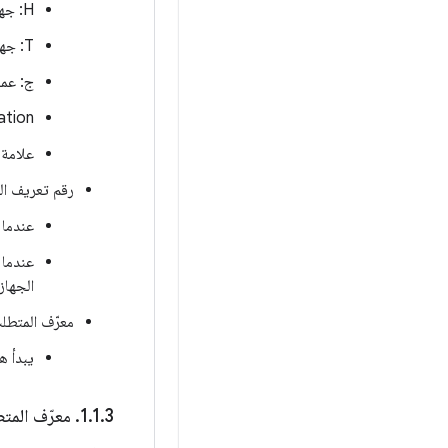
H: جهاز Android محمول
T: جهاز تلفزيون Android
ج: عملية إعدا
ation
علامة ا
رقم تعريف ال
عندما 
الجهاز
معرّف المتطل
يبدأ هذا المعرّف من 
3
.
1
.
‫1
.
معرّف المتط