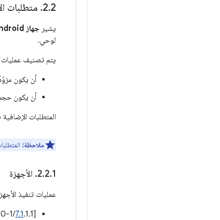
2
.
2
.
متطلبات ال
يشير
جهاز Android المحمول
لوحي.
يتم تصنيف عمليات تنفيذ أجهزة Android على أنّها أجهزة محمو
أن يكون مزوّد
أن يكون حجم الشا
المتطلبات الإضافية في
ملاحظة:
المتطلبات التي ل
1
.
2
.
2
.
الأجهزة
عمليات تنفيذ الأجهز
7.1
‫[