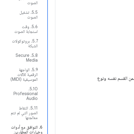
الصوت
‫5.5. تشغيل
الصوت
5.6. وقت
استجابة الصوت
‫5.7. بروتوكولات
الشبكة
‫5.8. Secure
Media
5.9. الواجهة
الرقمية للآلات
الشرط مشروطًا، يتم تعيين الرقم 1 للشرط الأول، ويزداد الرقم بمقدار 1 ضمن القسم نفسه ونوع
الموسيقية (MIDI)
‫5.10.
Professional
Audio
‫5.11. التقاط
الصور التي لم تتم
معالجتها
6. التوافق مع أدوات
وخيارات المطوّرين