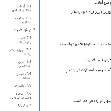
ضّح أعلاه.
6.1. أدوات
مطوّري البرامج
7.4.3/A-0-1).
6.2. خيارات
المطوّرين
7. توافُق الأجهزة
7.1. العرض
والرسومات
ها مع مجموعة متنوعة من أنواع الأجهزة وأحجامها،
7.2. أجهزة إدخال
بيانات
ل نوع من الأجهزة.
‫7.3. أجهزة
الاستشعار
 أنواع الأجهزة الموضّحة جميع المتطلبات الواردة في
‫7.4. اتصال
البيانات
‫7.5. كاميرات
‫7.6. الذاكرة
ومساحة التخزين
جهاز الواردة في هذا القسم.
‫7.7. USB