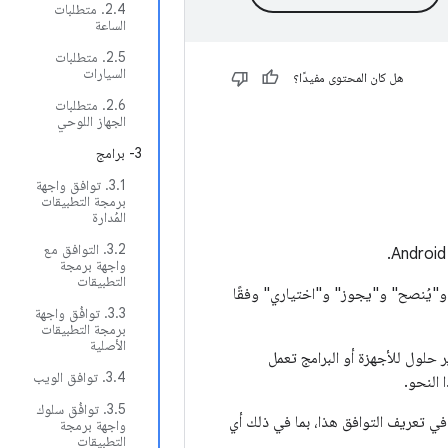
‫2.4. متطلبات
الساعة
‫2.5. متطلبات
السيارات
هل كان المحتوى مفيدًا؟
‫2.6. متطلبات
الجهاز اللوحي
3- برامج
‫3.1. توافق واجهة
برمجة التطبيقات
المُدارة
3.2. التوافق مع
واجهة برمجة
التطبيقات
يُنصح" و"يجوز" و"اختياري" وفقًا
‫3.3. توافُق واجهة
برمجة التطبيقات
الأصلية
حلول للأجهزة أو البرامج تعمل
‫3.4. توافق الويب
‫3.5. توافُق سلوك
متطلبات الواردة في تعريف التوافق هذا، بما في ذلك أي
واجهة برمجة
التطبيقات