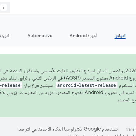
/
التوافق
أجهزة Android
Automotive
المرجع
اعتبارًا من عام 2026، ولضمان اتّساق نموذج التطوير الثابت الأساسي واستقرار المنصة
 استخدِم
android-latest-release
. سيشير فرع بيان
-release
ح المصدر. لمزيد من المعلومات، يُرجى الاطّلاع على
.
تستخدم Google تكنولوجيا الذكاء الاصطناعي لترجمة