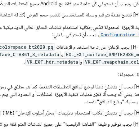
ن تستوفي كل شاشة متوافقة مع Android جميع المتطلبات الموضّحة في هذا المستند.
يذ الأجهزة المحمولة تدّعي إمكانية استخدام شاشات النطاق العالي الديناميكية 
Configuration.
، يجب أن تستوفي ما يلي:
colorspace_bt2020_pq
EGL_EXT_surface_SMPTE2086_
و
face_CTA861_3_metadata
VK_EXT_swapchain_co
و
VK_EXT_hdr_metadata
.
ة المحمولة:
.5/H-0-1] يجب أن يتضمّن دعمًا لوضع توافق التطبيقات القديمة كما هو مطبَّق في رم
And. وهذا يعني أنّه يجب ألا تغيّر عمليات تنفيذ الأجهزة المشغّلات أو الحدود التي 
ّر سلوك "وضع التوافق" نفسه.