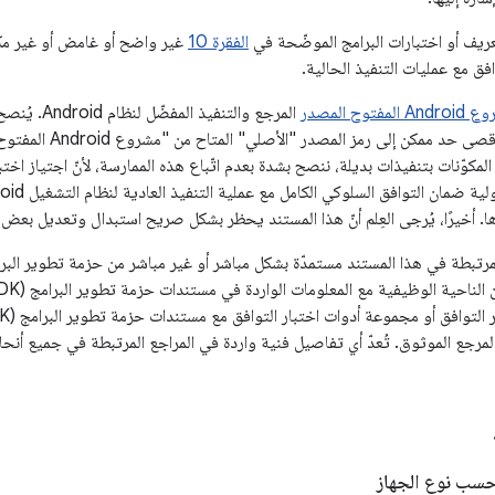
ريف أو اختبارات البرامج الموضّحة في
الفقرة 10
غير واضح أو غامض أو غير مكت
ق مع عمليات التنفيذ الحالية.
A المفتوح المصدر
المرجع والتن
عمليات التنفيذ إلى أقصى
لمكوّنات بتنفيذات بديلة، ننصح بشدة بعدم اتّباع هذه الممارسة، لأنّ اجتياز اخ
ا. أخيرًا، يُرجى العِلم أنّ هذا المستند يحظر بشكل صريح استبدال وتعديل بعض ا
 (SDK) هي المرجع الموثوق. تُعدّ أي تفاصيل فنية واردة في المراجع المرتبطة في جميع أ
حسب نوع الجهاز