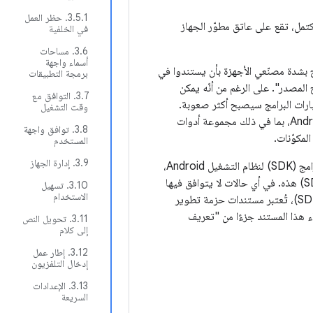
‫3.5.1. حظر العمل
مل، تقع على عاتق مطوّر الجهاز
في الخلفية
‫3.6. مساحات
أسماء واجهة
فيذ المفضّل لنظام Android. يُنصح بشدة مصنّعي الأجهزة بأن يستندوا في
برمجة التطبيقات
 حد ممكن إلى رمز المصدر "الأصلي" المتاح من "مشروع Android المفتوح المصدر". على الرغم من أنّه يمكن
‫3.7. التوافق مع
تبارات البرامج سيصبح أكثر صعوبة.
وقت التشغيل
يتحمّل المطوّر مسؤولية ضمان التوافق السلوكي الكامل مع عملية التنفيذ العادية لنظام التشغيل Android، بما في ذلك مجموعة أدوات
‫3.8. توافق واجهة
لمكوّنات.
المستخدم
‫3.9. إدارة الجهاز
العديد من المراجع المرتبطة في هذا المستند مستمدّة بشكل مباشر أو غير مباشر من حزمة تطوير البرامج (SDK) لنظام التشغيل Android،
وستكون متطابقة من الناحية الوظيفية مع المعلومات الواردة في مستندات حزمة تطوير البرامج (SDK) هذه. في أي حالات لا يتوافق فيها
‫3.10. تسهيل
الاستخدام
مستند تعريف معايير التوافق أو مجموعة أدوات اختبار التوافق مع مستندات حزمة تطوير البرامج (SDK)، تُعتبر مستندات حزمة تطوير
نحاء هذا المستند جزءًا من "تعريف
‫3.11. تحويل النص
إلى كلام
‫3.12. إطار عمل
إدخال التلفزيون
‫3.13. الإعدادات
السريعة