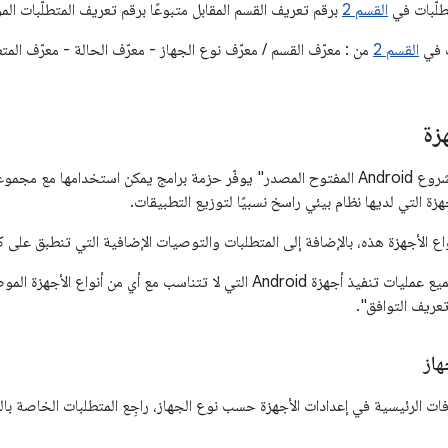
طلّبات في
القسم 2
برقم تعريف القسم المقابل متبوعًا برقم تعريف المتطلّبات المو
ف في
القسم 2
من : معرّف القسم / معرّف نوع الجهاز - معرّف الحالة - معرّف المتطلبات (مثلاً 
هزة
على الرغم من أنّ "مشروع Android المفتوح المصدر" يوفّر حزمة برامج يمكن استخدام
زة التي لديها نظام بيئي راسخ نسبيًا لتوزيع التطبيقات.
اع الأجهزة هذه، بالإضافة إلى المتطلبات والتوصيات الإضافية التي تنطبق على ك
يجب أن تستوفي جميع عمليات تنفيذ أجهزة Android التي لا تتناسب مع أي من
تعريف التوافق".
فات الرئيسية في إعدادات الأجهزة حسب نوع الجهاز، راجِع المتطلبات الخاصة بال