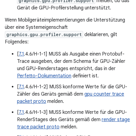
graphics.gpu.profiler.support
melden, ob das
Gerät die GPU-Profilerstellung unterstützt.
Wenn Mobilgeräteimplementierungen die Unterstützung
über eine Systemeigenschaft
graphics.gpu.profiler.support
deklarieren, gilt
Folgendes:
[
7.1
.4.6/H-1-1] MUSS als Ausgabe einen Protobuf-
Trace ausgeben, der dem Schema für GPU-Zähler
und GPU-Renderstages entspricht, das in der
Perfetto-Dokumentation
definiert ist.
[
7.1
.4.6/H-1-2] MUSS konforme Werte für die GPU-
Zähler des Geräts gemäß dem
gpu counter trace
packet proto
melden.
[
7.1
.4.6/H-1-3] MUSS konforme Werte für die GPU-
RenderStages des Geräts gemäß dem
render stage
trace packet proto
melden.