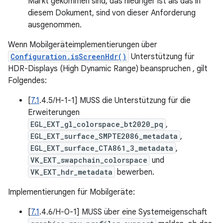
Markt gekommen sind, das niedriger ist als das in
diesem Dokument, sind von dieser Anforderung
ausgenommen.
Wenn Mobilgeräteimplementierungen über
Configuration.isScreenHdr()
Unterstützung für
HDR-Displays (High Dynamic Range) beanspruchen , gilt
Folgendes:
[
7.1
.4.5/H-1-1] MUSS die Unterstützung für die
Erweiterungen
EGL_EXT_gl_colorspace_bt2020_pq
,
EGL_EXT_surface_SMPTE2086_metadata
,
EGL_EXT_surface_CTA861_3_metadata
,
VK_EXT_swapchain_colorspace
und
VK_EXT_hdr_metadata
bewerben.
Implementierungen für Mobilgeräte:
[
7.1
.4.6/H-0-1] MUSS über eine Systemeigenschaft