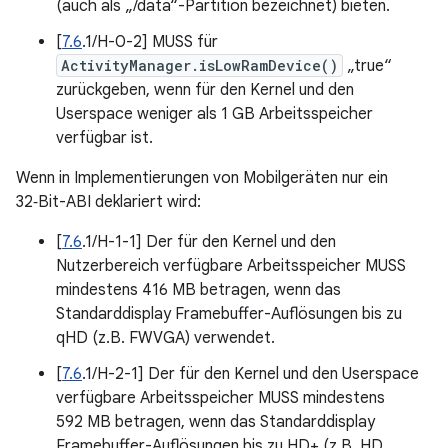
(auch als „/data“-Partition bezeichnet) bieten.
[
7.6
.1/H-0-2] MUSS für
ActivityManager.isLowRamDevice()
„true“
zurückgeben, wenn für den Kernel und den
Userspace weniger als 1 GB Arbeitsspeicher
verfügbar ist.
Wenn in Implementierungen von Mobilgeräten nur ein
32‑Bit-ABI deklariert wird:
[
7.6
.1/H-1-1] Der für den Kernel und den
Nutzerbereich verfügbare Arbeitsspeicher MUSS
mindestens 416 MB betragen, wenn das
Standarddisplay Framebuffer-Auflösungen bis zu
qHD (z.B. FWVGA) verwendet.
[
7.6
.1/H-2-1] Der für den Kernel und den Userspace
verfügbare Arbeitsspeicher MUSS mindestens
592 MB betragen, wenn das Standarddisplay
Framebuffer-Auflösungen bis zu HD+ (z.B. HD,