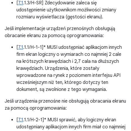
[
7.1
.1.3/H-SR] Zdecydowanie zaleca się
udostępnienie użytkownikom możliwości zmiany
rozmiaru wyświetlacza (gęstości ekranu).
Jeśli implementacje urządzeń przenośnych obsługują
obracanie ekranu za pomocą oprogramowania:
[
7.1
.1.1/H-1-1]* MUSI udostępniać aplikacjom innych
firm ekran logiczny o wymiarach co najmniej 2 cale
na krótszych krawędziach i 2,7 cala na dłuższych
krawędziach. Urządzenia, które zostały
wprowadzone na rynek z poziomem interfejsu API
wcześniejszym niż ten, którego dotyczy ten
dokument, są zwolnione z tego wymagania.
Jeśli urządzenia przenośne nie obsługują obracania ekranu
za pomocą oprogramowania:
[
7.1
.1.1/H-2-1]* MUSI sprawić, aby logiczny ekran
udostępniany aplikacjom innych firm miał co najmniej