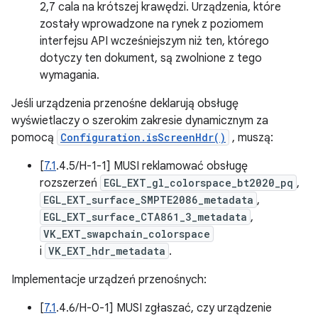
2,7 cala na krótszej krawędzi. Urządzenia, które
zostały wprowadzone na rynek z poziomem
interfejsu API wcześniejszym niż ten, którego
dotyczy ten dokument, są zwolnione z tego
wymagania.
Jeśli urządzenia przenośne deklarują obsługę
wyświetlaczy o szerokim zakresie dynamicznym za
pomocą
Configuration.isScreenHdr()
, muszą:
[
7.1
.4.5/H-1-1] MUSI reklamować obsługę
rozszerzeń
EGL_EXT_gl_colorspace_bt2020_pq
,
EGL_EXT_surface_SMPTE2086_metadata
,
EGL_EXT_surface_CTA861_3_metadata
,
VK_EXT_swapchain_colorspace
i
VK_EXT_hdr_metadata
.
Implementacje urządzeń przenośnych:
[
7.1
.4.6/H-0-1] MUSI zgłaszać, czy urządzenie