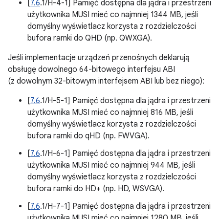
[
7.6
.1/H-4-1] Pamięć dostępna dla jądra i przestrzeni
użytkownika MUSI mieć co najmniej 1344 MB, jeśli
domyślny wyświetlacz korzysta z rozdzielczości
bufora ramki do QHD (np. QWXGA).
Jeśli implementacje urządzeń przenośnych deklarują
obsługę dowolnego 64-bitowego interfejsu ABI
(z dowolnym 32-bitowym interfejsem ABI lub bez niego):
[
7.6
.1/H-5-1] Pamięć dostępna dla jądra i przestrzeni
użytkownika MUSI mieć co najmniej 816 MB, jeśli
domyślny wyświetlacz korzysta z rozdzielczości
bufora ramki do qHD (np. FWVGA).
[
7.6
.1/H-6-1] Pamięć dostępna dla jądra i przestrzeni
użytkownika MUSI mieć co najmniej 944 MB, jeśli
domyślny wyświetlacz korzysta z rozdzielczości
bufora ramki do HD+ (np. HD, WSVGA).
[
7.6
.1/H-7-1] Pamięć dostępna dla jądra i przestrzeni
użytkownika MUSI mieć co najmniej 1280 MB, jeśli