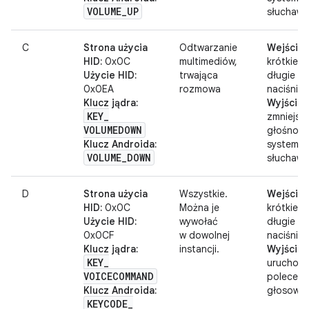
VOLUME
_
UP
słuchawe
C
Strona użycia
Odtwarzanie
Wejście:
HID:
0x0C
multimediów,
krótkie l
Użycie HID:
trwająca
długie
0x0EA
rozmowa
naciśnięc
Klucz jądra:
Wyjście:
KEY
_
zmniejsz
VOLUMEDOWN
głośność
Klucz Androida:
systemu 
VOLUME
_
DOWN
słuchawe
D
Strona użycia
Wszystkie.
Wejście:
HID:
0x0C
Można je
krótkie l
Użycie HID:
wywołać
długie
0x0CF
w dowolnej
naciśnięc
Klucz jądra:
instancji.
Wyjście:
KEY
_
uruchomi
VOICECOMMAND
poleceni
Klucz Androida:
głosowe
KEYCODE
_