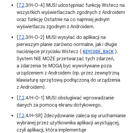
[
7.2
.3/H-0-4] MUSI udostępniać funkcję Wstecz na
wszystkich wyświetlaczach zgodnych z Androidem
oraz funkcję Ostatnie na co najmniej jednym
wyświetlaczu zgodnym z Androidem.
[
7.2
.3/H-0-2] MUSI wysyłać do aplikacji na
pierwszym planie zarówno normalne, jak i długie
naciśnięcie przycisku Wstecz (
KEYCODE_BACK
).
System NIE MOŻE przetwarzać tych zdarzeń,
a zdarzenia te MOGĄ być wywoływane poza
urządzeniem z Androidem (np. przez zewnętrzną
klawiaturę sprzętową podłączoną do urządzenia
z Androidem).
[
7.2
.4/H-0-1] MUSI obsługiwać wprowadzanie
danych za pomocą ekranu dotykowego.
[
7.2
.4/H-SR] Zdecydowanie zaleca się uruchamianie
wybranej przez użytkownika aplikacji asystującej,
czyli aplikacji, która implementuje