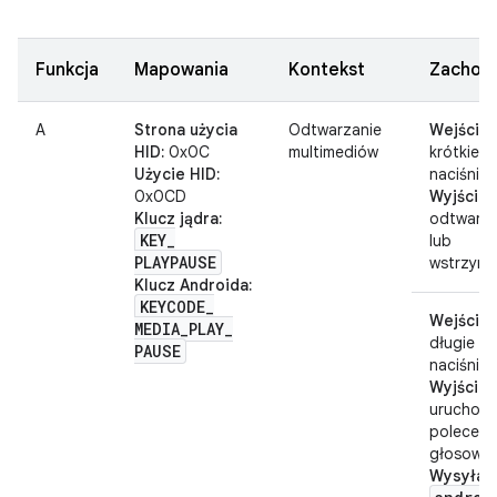
Funkcja
Mapowania
Kontekst
Zachow
A
Strona użycia
Odtwarzanie
Wejście:
HID:
0x0C
multimediów
krótkie
Użycie HID:
naciśnięc
0x0CD
Wyjście:
Klucz jądra:
odtwarza
KEY
_
lub
PLAYPAUSE
wstrzymy
Klucz Androida:
KEYCODE
_
Wejście:
MEDIA
_
PLAY
_
długie
PAUSE
naciśnięc
Wyjście:
uruchomi
poleceni
głosowe
Wysyła: