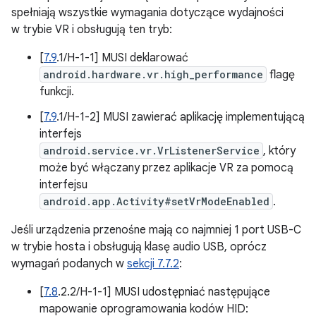
spełniają wszystkie wymagania dotyczące wydajności
w trybie VR i obsługują ten tryb:
[
7.9
.1/H-1-1] MUSI deklarować
android.hardware.vr.high_performance
flagę
funkcji.
[
7.9
.1/H-1-2] MUSI zawierać aplikację implementującą
interfejs
android.service.vr.VrListenerService
, który
może być włączany przez aplikacje VR za pomocą
interfejsu
android.app.Activity#setVrModeEnabled
.
Jeśli urządzenia przenośne mają co najmniej 1 port USB-C
w trybie hosta i obsługują klasę audio USB, oprócz
wymagań podanych w
sekcji 7.7.2
:
[
7.8
.2.2/H-1-1] MUSI udostępniać następujące
mapowanie oprogramowania kodów HID: