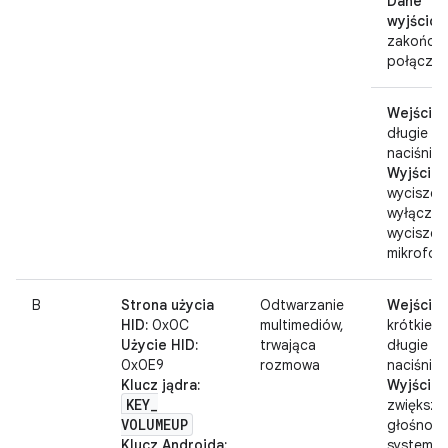
Dane
wyjściow
zakończe
połączen
Wejście:
długie
naciśnięc
Wyjście:
wyciszeni
wyłączen
wyciszen
mikrofon
B
Strona użycia
Odtwarzanie
Wejście:
HID:
0x0C
multimediów,
krótkie l
Użycie HID:
trwająca
długie
0x0E9
rozmowa
naciśnięc
Klucz jądra:
Wyjście:
KEY
_
zwiększa
VOLUMEUP
głośność
Klucz Androida:
systemu 