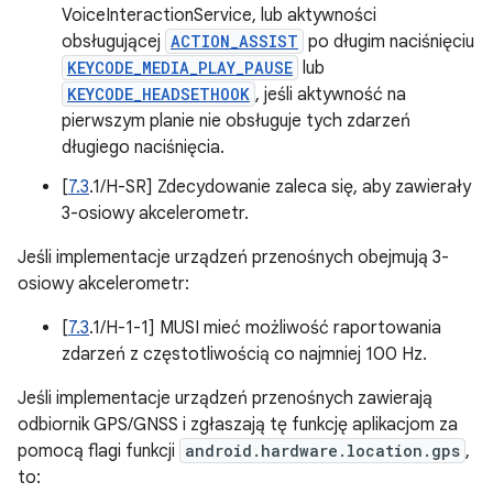
VoiceInteractionService, lub aktywności
obsługującej
ACTION_ASSIST
po długim naciśnięciu
KEYCODE_MEDIA_PLAY_PAUSE
lub
KEYCODE_HEADSETHOOK
, jeśli aktywność na
pierwszym planie nie obsługuje tych zdarzeń
długiego naciśnięcia.
[
7.3
.1/H-SR] Zdecydowanie zaleca się, aby zawierały
3-osiowy akcelerometr.
Jeśli implementacje urządzeń przenośnych obejmują 3-
osiowy akcelerometr:
[
7.3
.1/H-1-1] MUSI mieć możliwość raportowania
zdarzeń z częstotliwością co najmniej 100 Hz.
Jeśli implementacje urządzeń przenośnych zawierają
odbiornik GPS/GNSS i zgłaszają tę funkcję aplikacjom za
pomocą flagi funkcji
android.hardware.location.gps
,
to: