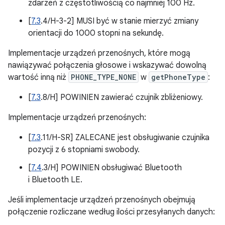
zdarzeń z częstotliwością co najmniej 100 Hz.
[
7.3
.4/H-3-2] MUSI być w stanie mierzyć zmiany
orientacji do 1000 stopni na sekundę.
Implementacje urządzeń przenośnych, które mogą
nawiązywać połączenia głosowe i wskazywać dowolną
wartość inną niż
PHONE_TYPE_NONE
w
getPhoneType
:
[
7.3
.8/H] POWINIEN zawierać czujnik zbliżeniowy.
Implementacje urządzeń przenośnych:
[
7.3
.11/H-SR] ZALECANE jest obsługiwanie czujnika
pozycji z 6 stopniami swobody.
[
7.4
.3/H] POWINIEN obsługiwać Bluetooth
i Bluetooth LE.
Jeśli implementacje urządzeń przenośnych obejmują
połączenie rozliczane według ilości przesyłanych danych: