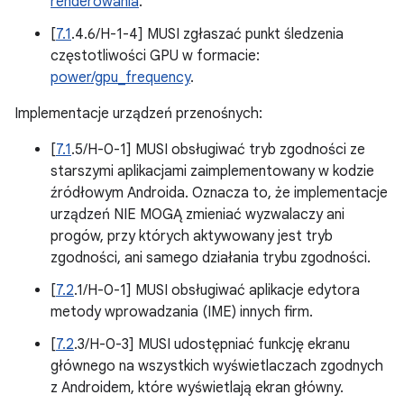
renderowania
.
[
7.1
.4.6/H-1-4] MUSI zgłaszać punkt śledzenia
częstotliwości GPU w formacie:
power/gpu_frequency
.
Implementacje urządzeń przenośnych:
[
7.1
.5/H-0-1] MUSI obsługiwać tryb zgodności ze
starszymi aplikacjami zaimplementowany w kodzie
źródłowym Androida. Oznacza to, że implementacje
urządzeń NIE MOGĄ zmieniać wyzwalaczy ani
progów, przy których aktywowany jest tryb
zgodności, ani samego działania trybu zgodności.
[
7.2
.1/H-0-1] MUSI obsługiwać aplikacje edytora
metody wprowadzania (IME) innych firm.
[
7.2
.3/H-0-3] MUSI udostępniać funkcję ekranu
głównego na wszystkich wyświetlaczach zgodnych
z Androidem, które wyświetlają ekran główny.