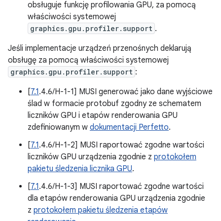
obsługuje funkcję profilowania GPU, za pomocą
właściwości systemowej
graphics.gpu.profiler.support
.
Jeśli implementacje urządzeń przenośnych deklarują
obsługę za pomocą właściwości systemowej
graphics.gpu.profiler.support
:
[
7.1
.4.6/H-1-1] MUSI generować jako dane wyjściowe
ślad w formacie protobuf zgodny ze schematem
liczników GPU i etapów renderowania GPU
zdefiniowanym w
dokumentacji Perfetto
.
[
7.1
.4.6/H-1-2] MUSI raportować zgodne wartości
liczników GPU urządzenia zgodnie z
protokołem
pakietu śledzenia licznika GPU
.
[
7.1
.4.6/H-1-3] MUSI raportować zgodne wartości
dla etapów renderowania GPU urządzenia zgodnie
z
protokołem pakietu śledzenia etapów