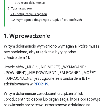
1.1 Struktura dokumentu
2. Typy urządzeń
2.1 Konfiguracje urządzeń
2.2. Wymagania dotyczące urządzeń przenośnych
1
.
Wprowadzenie
W tym dokumencie wymieniono wymagania, które muszą
być spełnione, aby urządzenia były zgodne
z Androidem 11.
Użycie słów „MUSI”, „NIE MOŻE”, „WYMAGANE”,
„POWINIEN”, „NIE POWINIEN”, „ZALECANE”, „MOŻE”
i „OPCJONALNE” jest zgodne ze standardem IETF
zdefiniowanym w
RFC2119
.
W tym dokumencie „producent urządzenia” lub
„producent” to osoba lub organizacja, która opracowuje
rozwiązanie sprzętowo-programowe działające na