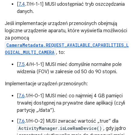
[
7.4
.7/H-1-1] MUSI udostępniać tryb oszczędzania
danych.
Jeśli implementacje urządzeń przenośnych obejmują
logiczne urządzenie aparatu, które wyświetla możliwości
za pomocą
CameraMetadata.REQUEST_AVAILABLE_CAPABILITIES_L
OGICAL_MULTI_CAMERA
, to:
[
7.5
.4/H-1-1] MUSI mieć domyślnie normalne pole
widzenia (FOV) w zakresie od 50 do 90 stopni.
Implementacje urządzeń przenośnych:
[
7.6
.1/H-0-1] MUSI mieć co najmniej 4 GB pamięci
trwałej dostępnej na prywatne dane aplikacji (czyli
partycję „/data”).
[
7.6
.1/H-0-2] MUSI zwracać wartość „true” dla
ActivityManager.isLowRamDevice()
, gdy jądro