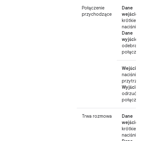
Połączenie
Dane
przychodzące
wejściow
krótkie
naciśnięc
Dane
wyjściow
odebrani
połączen
Wejście:
naciśnij i
przytrzy
Wyjście:
odrzuć
połączen
Trwa rozmowa
Dane
wejściow
krótkie
naciśnięc