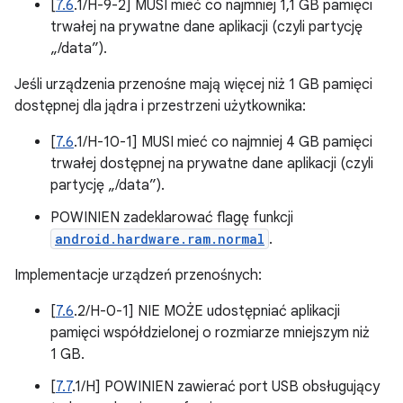
[
7.6
.1/H-9-2] MUSI mieć co najmniej 1,1 GB pamięci
trwałej na prywatne dane aplikacji (czyli partycję
„/data”).
Jeśli urządzenia przenośne mają więcej niż 1 GB pamięci
dostępnej dla jądra i przestrzeni użytkownika:
[
7.6
.1/H-10-1] MUSI mieć co najmniej 4 GB pamięci
trwałej dostępnej na prywatne dane aplikacji (czyli
partycję „/data”).
POWINIEN zadeklarować flagę funkcji
android.hardware.ram.normal
.
Implementacje urządzeń przenośnych:
[
7.6
.2/H-0-1] NIE MOŻE udostępniać aplikacji
pamięci współdzielonej o rozmiarze mniejszym niż
1 GB.
[
7.7
.1/H] POWINIEN zawierać port USB obsługujący