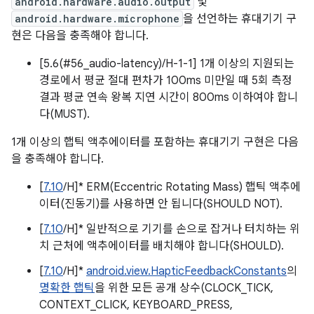
android.hardware.audio.output
및
android.hardware.microphone
을 선언하는 휴대기기 구
현은 다음을 충족해야 합니다.
[5.6(#56_audio-latency)/H-1-1] 1개 이상의 지원되는
경로에서 평균 절대 편차가 100ms 미만일 때 5회 측정
결과 평균 연속 왕복 지연 시간이 800ms 이하여야 합니
다(MUST).
1개 이상의 햅틱 액추에이터를 포함하는 휴대기기 구현은 다음
을 충족해야 합니다.
[
7.10
/H]* ERM(Eccentric Rotating Mass) 햅틱 액추에
이터(진동기)를 사용하면 안 됩니다(SHOULD NOT).
[
7.10
/H]* 일반적으로 기기를 손으로 잡거나 터치하는 위
치 근처에 액추에이터를 배치해야 합니다(SHOULD).
[
7.10
/H]*
android.view.HapticFeedbackConstants
의
명확한 햅틱
을 위한 모든 공개 상수(CLOCK_TICK,
CONTEXT_CLICK, KEYBOARD_PRESS,