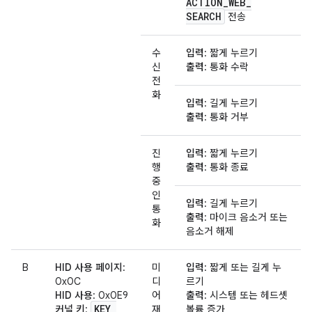
ACTION
_
WEB
_
SEARCH
전송
수
입력
: 짧게 누르기
신
출력
: 통화 수락
전
화
입력
: 길게 누르기
출력
: 통화 거부
진
입력
: 짧게 누르기
행
출력
: 통화 종료
중
인
입력
: 길게 누르기
통
출력
: 마이크 음소거 또는
화
음소거 해제
B
HID 사용 페이지
:
미
입력
: 짧게 또는 길게 누
0x0C
디
르기
HID 사용
: 0x0E9
어
출력
: 시스템 또는 헤드셋
KEY
_
커널 키
:
재
볼륨 증가