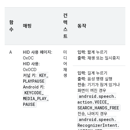
컨
함
텍
매핑
동작
수
스
트
A
HID 사용 페이지
:
미
입력
: 짧게 누르기
0x0C
디
출력
: 재생 또는 일시중지
HID 사용
:
어
0x0CD
재
입력
: 길게 누르기
KEY
_
커널 키
:
생
출력
: 음성 명령 실행
PLAYPAUSE
전송
: 기기가 잠겨 있거나
Android 키
:
화면이 꺼진 경우
KEYCODE
_
android
.
speech
.
MEDIA
_
PLAY
_
action
.
VOICE
_
PAUSE
SEARCH
_
HANDS
_
FREE
전송, 나머지 경우
android
.
speech
.
Recognizer
Intent
.