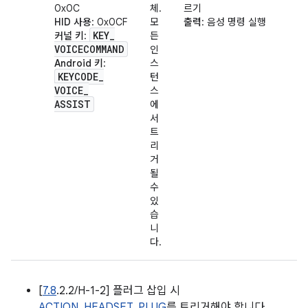
0x0C
체.
르기
HID 사용
: 0x0CF
모
출력
: 음성 명령 실행
KEY
_
커널 키
:
든
VOICECOMMAND
인
Android 키
:
스
KEYCODE
_
턴
VOICE
_
스
ASSIST
에
서
트
리
거
될
수
있
습
니
다.
[
7.8
.2.2/H-1-2] 플러그 삽입 시
ACTION_HEADSET_PLUG
를 트리거해야 합니다