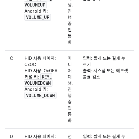
VOLUMEUP
생,
Android 키
:
진
VOLUME
_
UP
행
중
인
통
화
C
HID 사용 페이지
:
미
입력
: 짧게 또는 길게 누
0x0C
디
르기
HID 사용
: 0x0EA
어
출력
: 시스템 또는 헤드셋
KEY
_
커널 키
:
재
볼륨 감소
VOLUMEDOWN
생,
Android 키
:
진
VOLUME
_
DOWN
행
중
인
통
화
D
HID 사용 페이지
:
전
입력
: 짧게 또는 길게 누