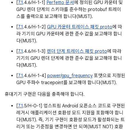
[
7.1
.4.6/H-1-1]
Perfetto 문서
에 정의된 GPU 카운터 및
GPU 렌더 단계의 스키마를 준수하는 protobuf 트레이
스를 출력으로 보고해야 합니다(MUST).
[
7.1
.4.6/H-1-2]
GPU 카운터 트레이스 패킷 proto
에 따
라 기기의 GPU 카운터에 관한 준수 값을 보고해야 합니
다(MUST).
[
7.1
.4.6/H-1-3]
렌더 단계 트레이스 패킷 proto
에 따라
기기의 GPU 렌더 단계에 관한 준수 값을 보고해야 합니
다(MUST).
[
7.1
.4.6/H-1-4]
power/gpu_frequency
포맷으로 지정된
GPU 주파수 tracepoint를 보고해야 합니다(MUST).
휴대기기 구현은 다음을 충족해야 합니다.
[
7.1
.5/H-0-1] 업스트림 Android 오픈소스 코드로 구현된
레거시 애플리케이션 호환성 모드 지원을 포함해야 합니
다(MUST). 즉, 기기 구현이 호환성 모드가 활성화되는 트
리거 또는 기준점을 변경하면 안 되며(MUST NOT) 호환