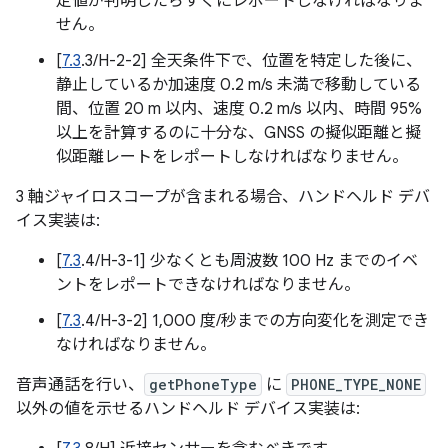
定値が判明したらすぐにレポートしなければなりま
せん。
[
7.3
.3/H-2-2] 全天条件下で、位置を特定した後に、
静止しているか加速度 0.2 m/s 未満で移動している
間、位置 20 m 以内、速度 0.2 m/s 以内、時間 95%
以上を計算するのに十分な、GNSS の擬似距離と擬
似距離レートをレポートしなければなりません。
3 軸ジャイロスコープが含まれる場合、ハンドヘルド デバ
イス実装は:
[
7.3
.4/H-3-1] 少なくとも周波数 100 Hz までのイベ
ントをレポートできなければなりません。
[
7.3
.4/H-3-2] 1,000 度/秒までの方向変化を測定でき
なければなりません。
音声通話を行い、
getPhoneType
に
PHONE_TYPE_NONE
以外の値を示せるハンドヘルド デバイス実装は: