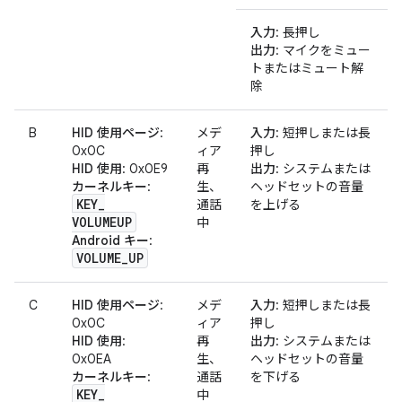
入力
: 長押し
出力
: マイクをミュー
トまたはミュート解
除
B
HID 使用ページ
:
メデ
入力
: 短押しまたは長
0x0C
ィア
押し
HID 使用
: 0x0E9
再
出力
: システムまたは
カーネルキー
:
生、
ヘッドセットの音量
KEY
_
通話
を上げる
VOLUMEUP
中
Android キー
:
VOLUME
_
UP
C
HID 使用ページ
:
メデ
入力
: 短押しまたは長
0x0C
ィア
押し
HID 使用
:
再
出力
: システムまたは
0x0EA
生、
ヘッドセットの音量
カーネルキー
:
通話
を下げる
KEY
_
中