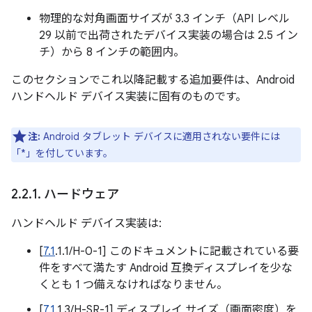
物理的な対角画面サイズが 3.3 インチ（API レベル
29 以前で出荷されたデバイス実装の場合は 2.5 イン
チ）から 8 インチの範囲内。
このセクションでこれ以降記載する追加要件は、Android
ハンドヘルド デバイス実装に固有のものです。
注:
Android タブレット デバイスに適用されない要件には
「*」を付しています。
2
.
2
.
1
.
ハードウェア
ハンドヘルド デバイス実装は:
[
7.1
.1.1/H-0-1] このドキュメントに記載されている要
件をすべて満たす Android 互換ディスプレイを少な
くとも 1 つ備えなければなりません。
[
7.1
.1.3/H-SR-1] ディスプレイ サイズ（画面密度）を