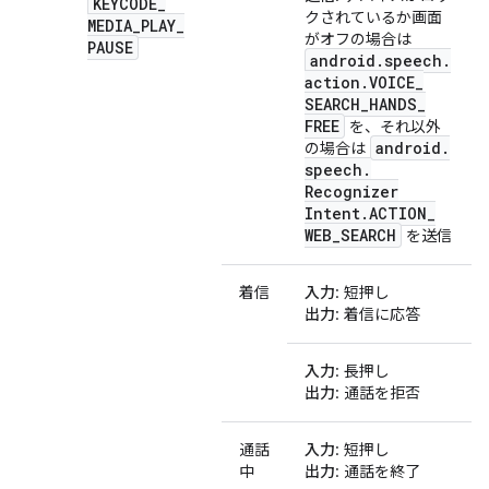
KEYCODE
_
クされているか画面
MEDIA
_
PLAY
_
がオフの場合は
PAUSE
android
.
speech
.
action
.
VOICE
_
SEARCH
_
HANDS
_
FREE
を、それ以外
android
.
の場合は
speech
.
Recognizer
Intent
.
ACTION
_
WEB
_
SEARCH
を送信
着信
入力
: 短押し
出力
: 着信に応答
入力
: 長押し
出力
: 通話を拒否
通話
入力
: 短押し
中
出力
: 通話を終了