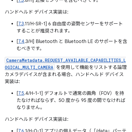
[
7.3
.8/H] 近接センサーを含むべきです。
ハンドヘルド デバイス実装は:
[
7.3
.11/H-SR-1] 6 自由度の姿勢センサーをサポート
することが推奨されます。
[
7.4
.3/H] Bluetooth と Bluetooth LE のサポートを含
むべきです。
CameraMetadata.REQUEST_AVAILABLE_CAPABILITIES_L
OGICAL_MULTI_CAMERA
を使用して機能をリストする論理
カメラデバイスが含まれる場合、ハンドヘルド デバイス
実装は:
[
7.5
.4/H-1-1] デフォルトで通常の画角（FOV）を持
たなければならず、50 度から 95 度の間でなければ
なりません。
ハンドヘルド デバイス実装は:
[
7.6
.1/H-0-1] アプリの個人データ（「/data」パーテ