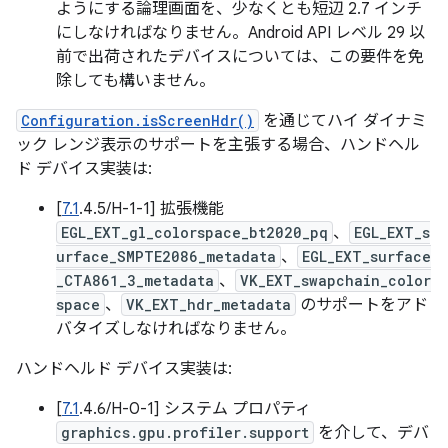
ようにする論理画面を、少なくとも短辺 2.7 インチ
にしなければなりません。Android API レベル 29 以
前で出荷されたデバイスについては、この要件を免
除しても構いません。
Configuration.isScreenHdr()
を通じてハイ ダイナミ
ック レンジ表示のサポートを主張する場合、ハンドヘル
ド デバイス実装は:
[
7.1
.4.5/H-1-1] 拡張機能
EGL_EXT_gl_colorspace_bt2020_pq
、
EGL_EXT_s
urface_SMPTE2086_metadata
、
EGL_EXT_surface
_CTA861_3_metadata
、
VK_EXT_swapchain_color
space
、
VK_EXT_hdr_metadata
のサポートをアド
バタイズしなければなりません。
ハンドヘルド デバイス実装は:
[
7.1
.4.6/H-0-1] システム プロパティ
graphics.gpu.profiler.support
を介して、デバ