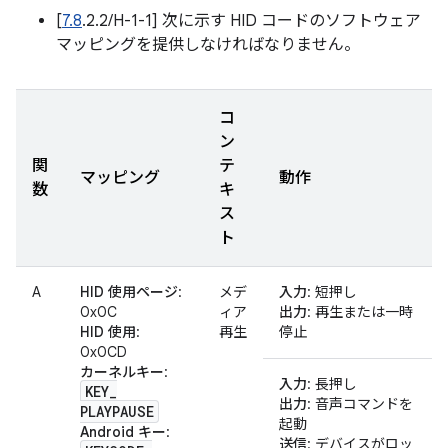
[
7.8
.2.2/H-1-1] 次に示す HID コードのソフトウェア
マッピングを提供しなければなりません。
コ
ン
関
テ
マッピング
動作
数
キ
ス
ト
A
HID 使用ページ
:
メデ
入力
: 短押し
0x0C
ィア
出力
: 再生または一時
HID 使用
:
再生
停止
0x0CD
カーネルキー
:
入力
: 長押し
KEY
_
出力
: 音声コマンドを
PLAYPAUSE
起動
Android キー
:
送信
: デバイスがロッ