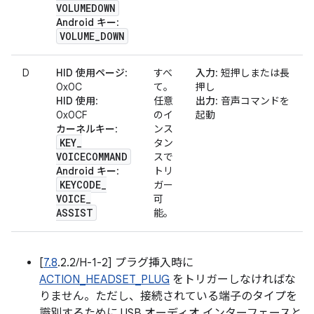
VOLUMEDOWN
Android キー
:
VOLUME
_
DOWN
D
HID 使用ページ
:
すべ
入力
: 短押しまたは長
0x0C
て。
押し
HID 使用
:
任意
出力
: 音声コマンドを
0x0CF
のイ
起動
カーネルキー
:
ンス
KEY
_
タン
VOICECOMMAND
スで
Android キー
:
トリ
KEYCODE
_
ガー
VOICE
_
可
ASSIST
能。
[
7.8
.2.2/H-1-2] プラグ挿入時に
ACTION_HEADSET_PLUG
をトリガーしなければな
りません。ただし、接続されている端子のタイプを
識別するために USB オーディオ インターフェースと