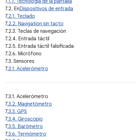
7
.1.7. Tecnología de la pantalla
7.2. En
Dispositivos de entrada
7
.2.1. Teclado
7
.2.2. Navigation sin tacto
7.2.3. Teclas de navegación
7.2.4. Entrada táctil
7.2.5. Entrada táctil falsificada
7.2.6. Micrófono
7.3. Sensores
7
.3.1. Acelerómetro
7.3.1. Acelerómetro
7
.3.2. Magnetómetro
7
.3.3. GPS
7
.3.4. Giroscopio
7
.3.5. Barómetro
7
.3.6. Termómetro