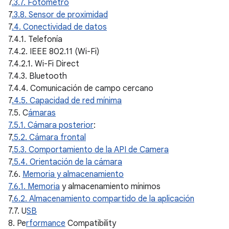
7
.3.7. Fotometro
7
.3.8. Sensor de proximidad
7
.4. Conectividad de datos
7.4.1. Telefonía
7.4.2. IEEE 802.11 (Wi-Fi)
7.4.2.1. Wi-Fi Direct
7.4.3. Bluetooth
7.4.4. Comunicación de campo cercano
7
.4.5. Capacidad de red mínima
7.5. C
ámaras
7.5.1. Cámara posterior
:
7
.5.2. Cámara frontal
7
.5.3. Comportamiento de la API de Camera
7
.5.4. Orientación de la cámara
7.6.
Memoria y almacenamiento
7.6.1. Memoria
y almacenamiento mínimos
7
.6.2. Almacenamiento compartido de la aplicación
7.7. U
SB
8. Pe
rformance
Compatibility