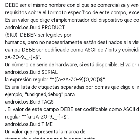
DEBE ser el mismo nombre con el que se comercializa y vende
requisitos sobre el formato específico de este campo, exce
Es un valor que elige el implementador del dispositivo que 
android.os.Build.PRODUCT
(SKU). DEBEN ser legibles por
humanos, pero no necesariamente están destinados a la visual
campo DEBE ser codificable como ASCII de 7 bits y coincidir
zA-Z0-9.,_-]+$".
Un número de serie de hardware, si está disponible. El valo
android.os.Build.SERIAL
la expresión regular "^([a-zA-Z0-9]{0,20})$".
Es una lista de etiquetas separadas por comas que elige el 
ejemplo, "unsigned,debug" para
android.os.Build.TAGS
. El valor de este campo DEBE ser codificable como ASCII de 
regular "^[a-zA-Z0-9.,_-]+$".
android.os.Build.TIME
Un valor que representa la marca de