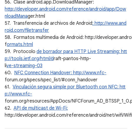
56. Clase android.app.DownloadManager:
http://developer.android.com/reference/android/app/Dow
nloadMana
ger.html
57. Transferencia de archivos de Android
: http://www.and
roid.com/filetransfer
58. Formatos multimedia de Android: http://developer.andr
f
ormats.html
59. Protocolo
de borrador para HTTP Live Streaming: htt
p://tools.ietf.org/html/d
raft-pantos-http-
li
ve-streaming-03
60.
NFC Connection Handover: http://www.nfc-
forum.org/specs/spec_list/#conn_handover
61.
Vinculación segura simple por Bluetooth con NFC: htt
p://www.nfc-
forum.org/resources/AppDocs/NFCForum_AD_BTSSP_1_0.
62.
API de multicast de Wi-Fi:
http://developer.android.com/reference/android/net/wifi/Wi