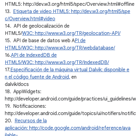
HTML5: http://dev.w3.org/html5/spec/Overview.html#offline
13.
Etiqueta de video HTML5: http://dev.w3.org/html5/spe
c/Overview.html#video
14. API de geolocalización de
HTML5/
W3C: http://www.w3.org/TR/geolocation-API/
15. API de base de datos web A
PI de
HTML5/W3C: http://www.w3.org/TR/webdatabase/
16.
API de IndexedDB de
HTML5/W3C: http://www.w3.org/TR/IndexedDB/
17.
Especificación de la máquina virtual Dalvik: disponible e
n el código fuente de Android,
en
dalvik/docs
18. AppWidgets:
http://developer.android.com/guide/practices/ui_guidelines/
19. Notificaciones:
http://developer.android.com/guide/topics/ui/notifiers/notifi
20.
Recursos de la
aplicación: http://code.google.com/android/reference/ava
ilable-