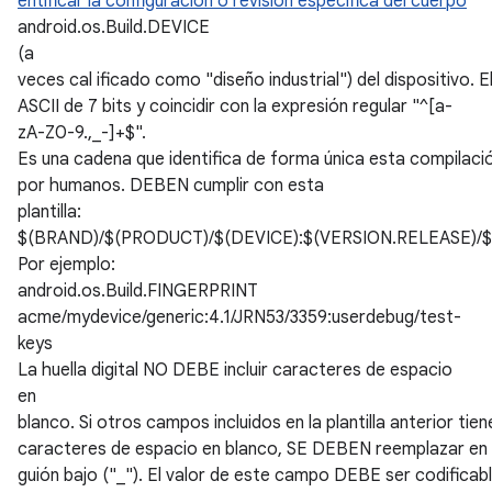
entificar la configuración o revisión específica del cuerpo
android.os.Build.DEVICE
(a
veces cal ificado como "diseño industrial") del dispositivo
ASCII de 7 bits y coincidir con la expresión regular "^[a-
zA-Z0-9.,_-]+$".
Es una cadena que identifica de forma única esta compilac
por humanos. DEBEN cumplir con esta
plantilla:
$(BRAND)/$(PRODUCT)/$(DEVICE):$(VERSION.RELEASE)/$
Por ejemplo:
android.os.Build.FINGERPRINT
acme/mydevice/generic:4.1/JRN53/3359:userdebug/test-
keys
La huella digital NO DEBE incluir caracteres de espacio
en
blanco. Si otros campos incluidos en la plantilla anterior tien
caracteres de espacio en blanco, SE DEBEN reemplazar en la
guión bajo ("_"). El valor de este campo DEBE ser codificab