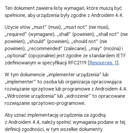
Ten dokument zawiera listę wymagań, które muszą być
spełnione, aby urządzenia były zgodne z Androidem 4.4.
Użycie słów „must” (musi), „must not” (nie musi),
„required” (wymagane), „shall” (powinien), „shall not” (nie
powinien), „should” (powinien), „should not” (nie
powinien), „recommended” (zalecane), „may” (można) i
„optional” (opcjonalnie) jest zgodne ze standardem IETF
zdefiniowanym w specyfikacji RFC2119 [
Resources, 1
].
W tym dokumencie „implementer urządzenia” lub
„implementer” to osoba lub organizacja opracowująca
rozwiązanie sprzętowe lub programowe z Androidem 4.4.
„Wdrożenie urządzenia” lub „wdrożenie” to opracowane
rozwiązanie sprzętowo-programowe.
Aby uznać implementację urządzenia za zgodną
z Androidem 4.4, należy spełnić wymagania podane w tej
definicji zgodności, w tym wszelkie dokumenty