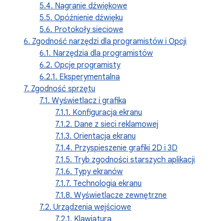
5.4. Nagranie dźwiękowe
5.5. Opóźnienie dźwięku
5.6. Protokoły sieciowe
6. Zgodność narzędzi dla programistów i Opcji
6.1. Narzędzia dla programistów
6.2. Opcje programisty
6.2.1. Eksperymentalna
7. Zgodność sprzętu
7.1. Wyświetlacz i grafika
7.1.1. Konfiguracja ekranu
7.1.2. Dane z sieci reklamowej
7.1.3. Orientacja ekranu
7.1.4. Przyspieszenie grafiki 2D i 3D
7.1.5. Tryb zgodności starszych aplikacji
7.1.6. Typy ekranów
7.1.7. Technologia ekranu
7.1.8. Wyświetlacze zewnętrzne
7.2. Urządzenia wejściowe
7.2.1. Klawiatura