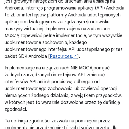
jest głównym narzędziem do uruchamiania aplikacji na
Androida. Interfejs programowania aplikacji (API) Androida
to zbiór interfejsów platformy Androida udostępnionych
aplikacjom działającym w zarządzanym środowisku
maszyny wirtualnej. Implementacje na urządzeniach
MUSZĄ zapewniać pełne implementacje, w tym wszystkie
udokumentowane zachowania, każdego
udokumentowanego interfejsu API udostępnianego przez
pakiet SDK Androida [
Resources, 4
].
Implementacje na urządzeniach NIE MOGĄ pomijać
żadnych zarządzanych interfejsów API, zmieniać
interfejsów API ani ich podpisów, odbiegać od
udokumentowanego zachowania lub zawierać operacji
niemających żadnego działania, z wyjątkiem przypadków,
w których jest to wyraźnie dozwolone przez tę definicję
zgodności.
Ta definicja zgodności zezwala na pominięcie przez
implementacje urządzeń niektórych typów sprzętu, dla