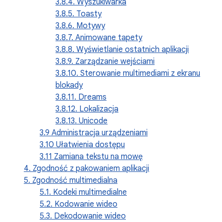
3.8.4. Wyszukiwarka
3.8.5. Toasty
3.8.6. Motywy
3.8.7. Animowane tapety
3.8.8. Wyświetlanie ostatnich aplikacji
3.8.9. Zarządzanie wejściami
3.8.10. Sterowanie multimediami z ekranu
blokady
3.8.11. Dreams
3.8.12. Lokalizacja
3.8.13. Unicode
3.9 Administracja urządzeniami
3.10 Ułatwienia dostępu
3.11 Zamiana tekstu na mowę
4. Zgodność z pakowaniem aplikacji
5. Zgodność multimedialna
5.1. Kodeki multimedialne
5.2. Kodowanie wideo
5.3. Dekodowanie wideo