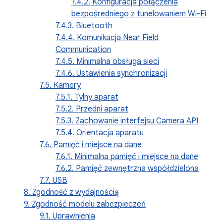
7.4.2. Konfiguracja połączenia
bezpośredniego z tunelowaniem Wi-Fi
7.4.3. Bluetooth
7.4.4. Komunikacja Near Field
Communication
7.4.5. Minimalna obsługa sieci
7.4.6. Ustawienia synchronizacji
7.5. Kamery
7.5.1. Tylny aparat
7.5.2. Przedni aparat
7.5.3. Zachowanie interfejsu Camera API
7.5.4. Orientacja aparatu
7.6. Pamięć i miejsce na dane
7.6.1. Minimalna pamięć i miejsce na dane
7.6.2. Pamięć zewnętrzna współdzielona
7.7. USB
8. Zgodność z wydajnością
9. Zgodność modelu zabezpieczeń
9.1. Uprawnienia