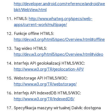
http://developer.android.com/reference/android/we
bkit/WebView.html
HTML5:
http://www.whatwg.org/specs/web-
apps/current-work/multipage/
Funkcje offline HTML5:
http://dev.w3.org/html5/spec/Overview.html#offline
Tag wideo HTML5:
http://dev.w3.org/html5/spec/Overview.html#video
Interfejs API geolokalizacji HTML5/W3C:
http://www.w3.org/TR/geolocation-API/
Webstorage API HTML5/W3C:
http://www.w3.org/TR/webstorage/
Interfejs API IndexedDB HTML5/W3C:
http://www.w3.org/TR/IndexedDB/
Specyfikacja maszyny wirtualnej Dalvik: dostępna