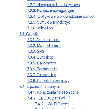
7.2.2. Nawigacja bezdotykowa
7.2.3. Klawisze nawigacyjne
7.2.4. Dotykowe wprowadzanie danych
7.2.5. Symulowany dotyk
7.2.6. Mikrofon
7.3. Czujniki
7.3.1. Akcelerometr
7.3.2. Magnetometr
7.3.3. GPS
7.3.4. Żyroskop
7.3.5. Barometer
7.3.6. Termometr
7.3.7. Fotometry
7.3.8. Czujnik zbliżeniowy
7.4. Łączność z danymi
7.4.1. Połączenia telefoniczne
7.4.2. IEEE 802.11 (Wi-Fi)
7.4.2.1. Wi-Fi Direct