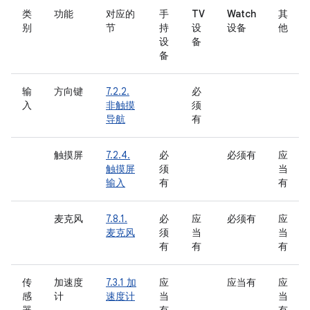
类
功能
对应的
手
TV
Watch
其
别
节
持
设
设备
他
设
备
备
输
方向键
7.2.2.
必
入
非触摸
须
导航
有
触摸屏
7.2.4.
必
必须有
应
触摸屏
须
当
输入
有
有
麦克风
7.8.1.
必
应
必须有
应
麦克风
须
当
当
有
有
有
传
加速度
7.3.1 加
应
应当有
应
感
计
速度计
当
当