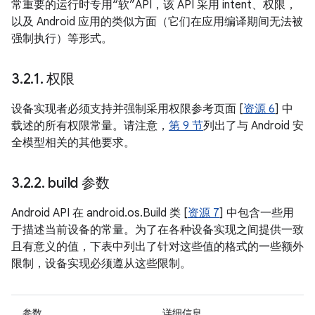
常重要的运行时专用“软”API，该 API 采用 intent、权限，
以及 Android 应用的类似方面（它们在应用编译期间无法被
强制执行）等形式。
3
.
2
.
1
.
权限
设备实现者必须支持并强制采用权限参考页面 [
资源 6
] 中
载述的所有权限常量。请注意，
第 9 节
列出了与 Android 安
全模型相关的其他要求。
3
.
2
.
2
.
build 参数
Android API 在 android.os.Build 类 [
资源 7
] 中包含一些用
于描述当前设备的常量。为了在各种设备实现之间提供一致
且有意义的值，下表中列出了针对这些值的格式的一些额外
限制，设备实现必须遵从这些限制。
参数
详细信息