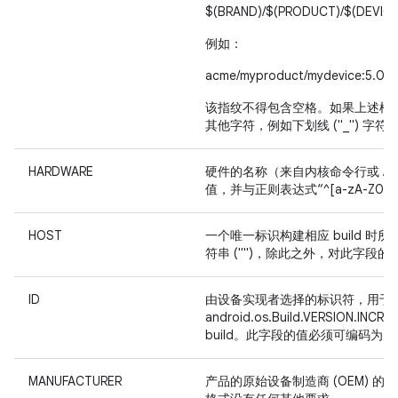
$(BRAND)/$(PRODUCT)/$(DEVICE)
例如：
acme/myproduct/mydevice:5.0/L
该指纹不得包含空格。如果上述模板
其他字符，例如下划线 ("_") 字符。
HARDWARE
硬件的名称（来自内核命令行或 /pr
值，并与正则表达式“^[a-zA-Z0-9
HOST
一个唯一标识构建相应 build 
符串 ("")，除此之外，对此字段
ID
由设备实现者选择的标识符，用于
android.os.Build.VERS
build。此字段的值必须可编码为 7 位
MANUFACTURER
产品的原始设备制造商 (OEM) 的