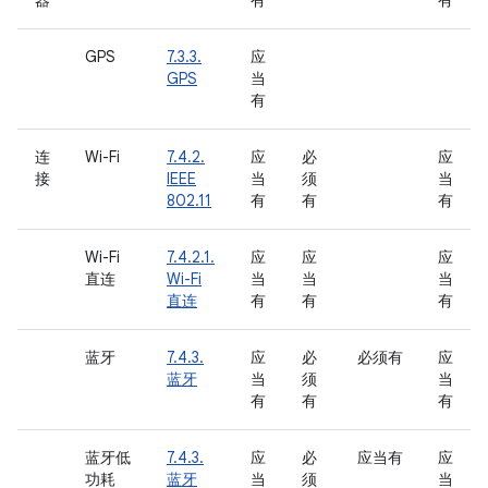
器
有
有
GPS
7.3.3.
应
GPS
当
有
连
Wi-Fi
7.4.2.
应
必
应
接
IEEE
当
须
当
802.11
有
有
有
Wi-Fi
7.4.2.1.
应
应
应
直连
Wi-Fi
当
当
当
直连
有
有
有
蓝牙
7.4.3.
应
必
必须有
应
蓝牙
当
须
当
有
有
有
蓝牙低
7.4.3.
应
必
应当有
应
功耗
蓝牙
当
须
当