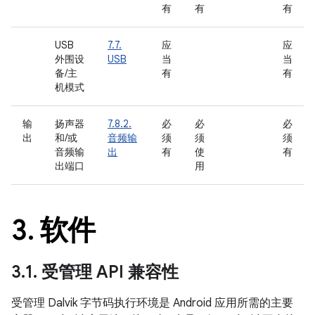
有
有
有
USB
7.7.
应
应
外围设
USB
当
当
备/主
有
有
机模式
输
扬声器
7.8.2.
必
必
必
出
和/或
音频输
须
须
须
音频输
出
有
使
有
出端口
用
3
.
软件
3
.
1
.
受管理 API 兼容性
受管理 Dalvik 字节码执行环境是 Android 应用所需的主要