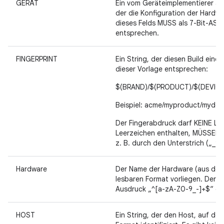
GERÄT
Ein vom Geräteimplementierer a
der die Konfiguration der Hardwa
dieses Felds MUSS als 7-Bit-ASC
entsprechen.
FINGERPRINT
Ein String, der diesen Build einde
dieser Vorlage entsprechen:
$(BRAND)/$(PRODUCT)/$(DEVICE)
Beispiel: acme/myproduct/mydevi
Der Fingerabdruck darf KEINE Le
Leerzeichen enthalten, MÜSSEN s
z. B. durch den Unterstrich („_“)
Hardware
Der Name der Hardware (aus der K
lesbaren Format vorliegen. Der W
Ausdruck „^[a-zA-Z0-9_-]+$“ en
HOST
Ein String, der den Host, auf dem