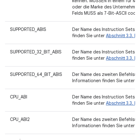
kennen. MÜSSEN in einem für Men
oder die Marke des Unternehmens
Felds MUSS als 7-Bit-ASCII codi
SUPPORTED_ABIS
Der Name des Instruction Sets (
finden Sie unter
Abschnitt 3.3. Na
SUPPORTED_32_BIT_ABIS
Der Name des Instruction Sets (
finden Sie unter
Abschnitt 3.3. Na
SUPPORTED_64_BIT_ABIS
Der Name des zweiten Befehlssa
Informationen finden Sie unter
Ab
CPU_ABI
Der Name des Instruction Sets (
finden Sie unter
Abschnitt 3.3. Na
CPU_ABI2
Der Name des zweiten Befehlssa
Informationen finden Sie unter
Ab