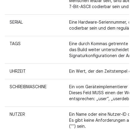
Menschen lesbar sein, sind aber
7-Bit-ASCII codierbar sein und 
SERIAL
Eine Hardware-Seriennummer, die
codierbar sein und dem reguläre
TAGS
Eine durch Kommas getrennte Lis
das Build weiter unterscheidet. 
Signaturkonfigurationen der Andr
UHRZEIT
Ein Wert, der den Zeitstempel de
SCHREIBMASCHINE
Ein vom Geräteimplementierer aus
Dieses Feld MUSS einen der Wert
entsprechen: „user“, „userdebug
NUTZER
Ein Name oder eine Nutzer-ID des
Es gibt keine Anforderungen an d
("") sein.