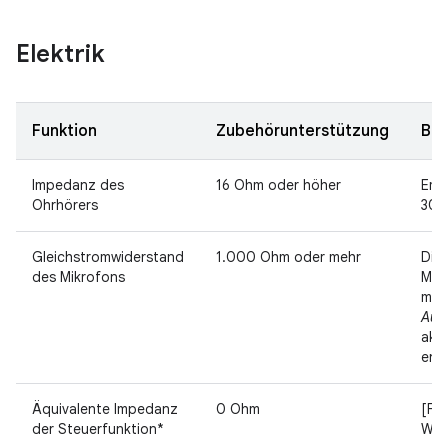
Elektrik
Funktion
Zubehörunterstützung
Bes
Impedanz des
16 Ohm oder höher
Emp
Ohrhörers
300
Gleichstromwiderstand
1.000 Ohm oder mehr
Die
des Mikrofons
Mik
müs
Aud
akt
ent
Äquivalente Impedanz
0 Ohm
[Fun
der Steuerfunktion*
Wie