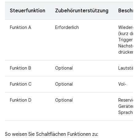
Steuerfunktion
Zubehörunterstützung
Beschre
Funktion A
Erforderlich
Wiederga
(kurz drü
Trigger (
Nächster 
drücken)
Funktion B
Optional
Lautstärk
Funktion C
Optional
Vol-
Funktion D
Optional
Reserviert
Geräten w
Sprachbef
So weisen Sie Schaltflächen Funktionen zu: