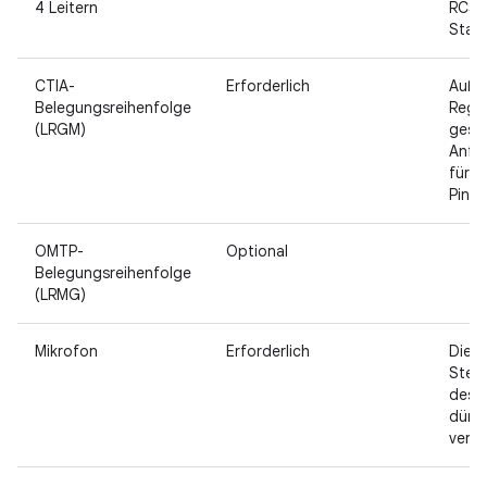
4 Leitern
RC53
Stan
CTIA-
Erforderlich
Außer
Belegungsreihenfolge
Regi
(LRGM)
geset
Anfo
für 
Pinb
OMTP-
Optional
Belegungsreihenfolge
(LRMG)
Mikrofon
Erforderlich
Die
Steu
des 
dürfe
verde