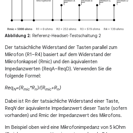
Abbildung 2
: Referenz-Headset-Testschaltung 2
Der tatsächliche Widerstand der Tasten parallel zum
Mikrofon (R1–R4) basiert auf dem Widerstand der
Mikrofonkapsel (Rmic) und den äquivalenten
Impedanzwerten (ReqA–ReqD). Verwenden Sie die
folgende Formel:
Req
=(R
*R
)/(R
+R
)
N
mic
n
mic
n
Dabei ist R
n
der tatsächliche Widerstand einer Taste,
Req
N
der äquivalente Impedanzwert dieser Taste (sofern
vorhanden) und Rmic der Impedanzwert des Mikrofons.
Im Beispiel oben wird eine Mikrofonimpedanz von 5 kOhm