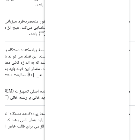
مطابقت داشته باشد.
رشته‌ای که به‌طور منحصربه‌فرد میزبانی را که ساخت بر روی آن ساخته شد
توسط انسان شناسایی می‌کند. هیچ الزامی برای قالب خاص این فیلد وجود ند
یا رشته خالی ("") باشد.
شناسه‌ای که توسط پیاده‌کننده دستگاه برای ارجاع به یک نسخه خاص، در ق
باید مقداری باشد که به اندازه کافی معنی دار باشد تا کاربران نهایی بتوان
تمایز قائل شوند. مقدار این فیلد بای
«^[a-zA-Z0-9._-]+$ مطابقت داشته باشد.
نام تجاری سازنده اصلی تجهیزات (OEM) محصول. هیچ 
به جز اینکه نباید خالی یا رشته خالی ("") باشد.
مقداری که توسط پیاده‌کننده دستگاه انتخاب شده و حاوی نام دستگاهی است
می‌شناسد. این باید همان نامی باشد که دستگاه تحت آن به بازار عرضه شده
می شود. هیچ الزامی برای قالب خاص این فیلد وجود ندارد، به جز اینکه نب
باشد.