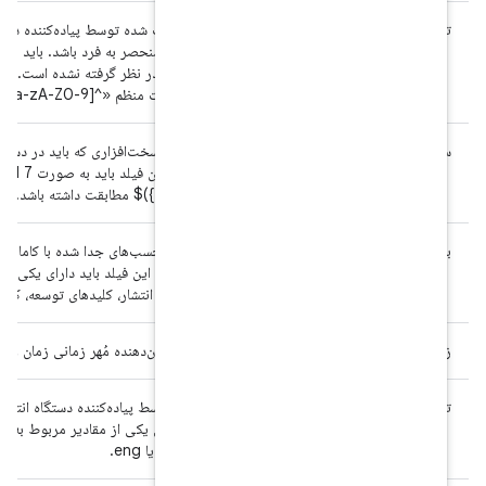
در همان برند منحصر به فرد باشد. باید برای انسان قابل خواندن باشد، اما 
باشد و با عبارت منظم «^[a-zA-Z0-9_-]+$ مطابقت داشته باشد.
شماره سریال سخت‌افزاری که باید در دستگاه‌های دارای مدل و سازنده ی
Z0-9]{6,20})$ مطابقت داشته باشد.
فهرستی از برچسب‌های جدا شده با کاما که توسط پیاده‌کننده دستگاه انتخا
متمایز می‌کند. این فیلد باید دارای یکی از مقادیر مربوط به سه پیکربندی
باشد: کلیدهای انتشار، کلیدهای توسعه، کلیدهای تست.
مقداری که نشان‌دهنده مُهر زمانی زمان وقوع ساخت است.
مقداری که توسط پیاده‌کننده دستگاه انتخاب شده و پیکربندی زمان اجرا
userdebug یا eng.