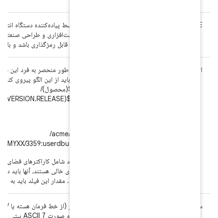
مقداری که توسط پیاده‌کننده دستگاه انتخاب می‌شود که حاوی نام توسعه ی
ویژگی‌های سخت‌افزاری و طراحی صنعتی دستگاه را مشخص می‌کند. مقدار
ASCII 7 بیتی قابل رمزگذاری باشد و با عبارت منظم «^[a-zA-Z0-9_-]+$ مطابقت داشته باشد.
رشته ای که به طور منحصر به فرد این ساخت را مشخص می کند. باید به ط
خواندن باشد. باید از این الگو پیروی کند:
$(BRAND)/$(محصول)/
$(DEVICE):$(VERSION.RELEASE)/$(ID)/$(VERSION.INCREMENTAL):$(TYPE)/$(TAGS)
مثلا:
acme/myproduct/
mydevice:6.0/LMYXX/3359:userdbug/test-keys
اثر انگشت نباید شامل کاراکترهای فضای خالی باشد. اگر سایر فیلدهای موجو
نویسه‌های فضای خالی هستند، آنها باید در اثر انگشت ساخت با نویسه دیگ
جایگزین شوند. مقدار این فیلد باید به صورت ASCII 7 بیتی قابل رمزگذاری باشد.
نام سخت افزار (از خط فرمان هسته یا /proc). با