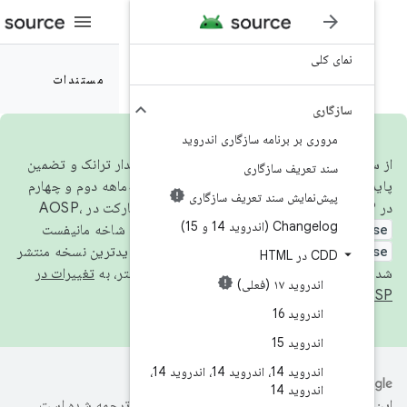
مستندات
 سازگاری اندروید
برای همسو شدن با مدل توسعه پایدار ترانک و تضمین
اری
سیستم، کد منبع را در سه‌ماهه دوم و چهارم
تعریف سازگاری
androi
استفاده کنید. شاخه مانیفست
androi
همیشه به جدیدترین نسخه منتشر
تغییرات در
اندروید 14، اندروید 14، اندروید 14،
ترجمه شده است.