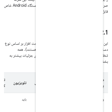
صریحاً توصیف شود که از بالا فقط در مورد نوع دستگاه Android خاص
ای عمده در پیکربندی سخت افزار بر اساس نوع
خالی نشان دهنده "مه" هستند). همه
شش داده نشده است. برای جزئیات بیشتر به
وطه مراجعه کنید.
تماشا
بخش
دستی
تلویزیون
خودرو
دیگر
کردن
7.2.2.
باید
ناوبری
بدون لمس