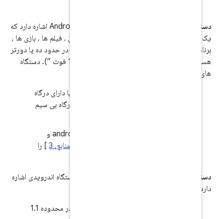
به اجرای دستگاه Android اشاره دارد که
ف رسانه های دیجیتالی ، فیلم ها ، بازی ها ،
زنده برای کاربرانی است که در حدود ده پا دورتر
هستند (یک رابط کاربری 10 پا "یا" رابط کاربری 10 فوت ”). دستگاه
عبیه شده داشته باشد یا دارای درگاه
خروجی ویدیو مانند VGA، HDMI یا یک درگاه بی سیم
باید ویژگی های android.software.leanback و
android.hardware.ty
منابع، 3
] را
به یک پیاده سازی دستگاه اندرویدی اشاره
 بدن، شاید روی مچ، و:
باید صفحه نمایشی با طول مورب فیزیکی در محدوده 1.1