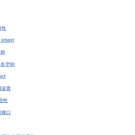
兼容性
intent
 解析
nt 命名空间
ent
应用设置
兼容性
进制接口