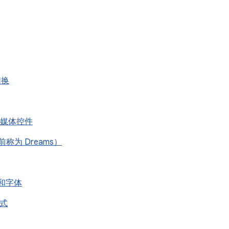
 切换
屏幕媒体控件
之前称为 Dreams）
de 和字体
模式