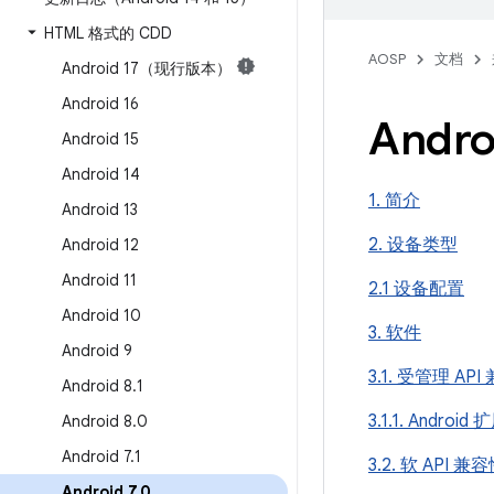
HTML 格式的 CDD
AOSP
文档
Android 17（现行版本）
Android 16
Andro
Android 15
Android 14
1. 简介
Android 13
2. 设备类型
Android 12
Android 11
2.1 设备配置
Android 10
3. 软件
Android 9
3.1. 受管理 AP
Android 8
.
1
3.1.1. Android 
Android 8
.
0
Android 7
.
1
3.2. 软 API 兼
Android 7
.
0