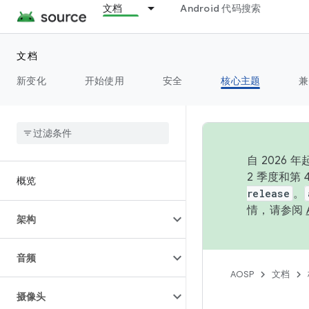
文档
Android 代码搜索
文档
新变化
开始使用
安全
核心主题
兼
自 202
2 季度和第
概览
release
。
情，请参阅
架构
音频
AOSP
文档
摄像头