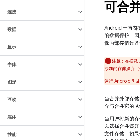
可合
连接
Android 
数据
的数据保护，因此
像内部存储设备
显示
注意
：在搭载 A
字体
添加的存储媒介（例
运行 Android
图形
当合并外部存储
互动
介与合并它的 A
媒体
当用户将新的存
以选择合并该媒
文件存储。如果
性能