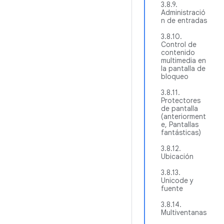
3.8.9.
Administració
n de entradas
3.8.10.
Control de
contenido
multimedia en
la pantalla de
bloqueo
3.8.11.
Protectores
de pantalla
(anteriorment
e, Pantallas
fantásticas)
3.8.12.
Ubicación
3.8.13.
Unicode y
fuente
3.8.14.
Multiventanas