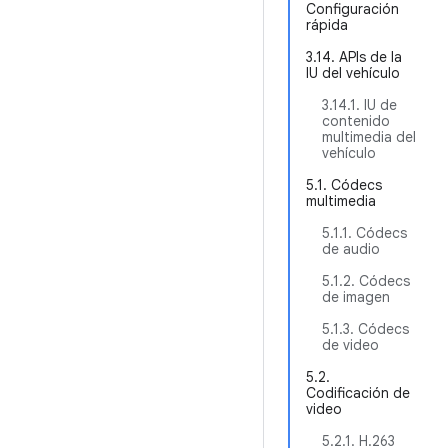
Configuración
rápida
3.14. APIs de la
IU del vehículo
3.14.1. IU de
contenido
multimedia del
vehículo
5.1. Códecs
multimedia
5.1.1. Códecs
de audio
5.1.2. Códecs
de imagen
5.1.3. Códecs
de video
5.2.
Codificación de
video
5.2.1. H.263