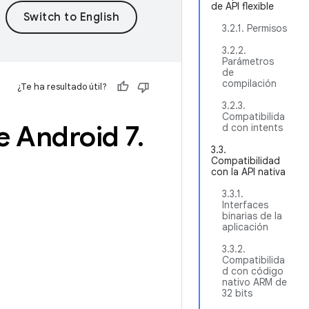
de API flexible
3.2.1. Permisos
3.2.2.
Parámetros
de
compilación
¿Te ha resultado útil?
3.2.3.
Compatibilida
e Android 7
.
d con intents
3.3.
Compatibilidad
con la API nativa
3.3.1.
Interfaces
binarias de la
aplicación
3.3.2.
Compatibilida
d con código
nativo ARM de
32 bits