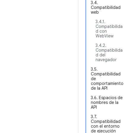
3.4.
Compatibilidad
web
3.4.1.
Compatibilida
d con
WebView
3.4.2.
Compatibilida
d del
navegador
3.5.
Compatibilidad
de
comportamiento
de la API
3.6. Espacios de
nombres de la
API
3.7.
Compatibilidad
con el entorno
de ejecución