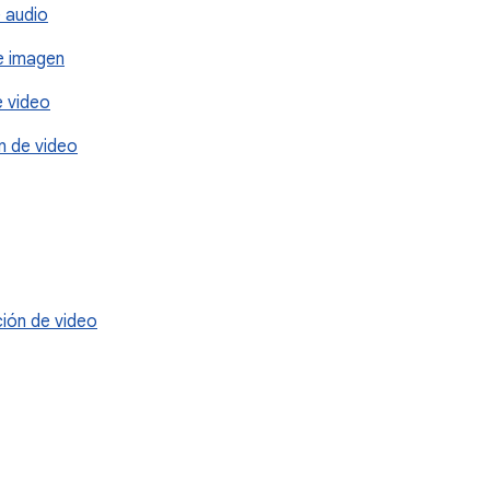
e audio
e imagen
e video
n de video
ción de video