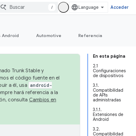
/
Acceder
s Android
Automotive
Referencia
En esta página
2.1
mado Trunk Stable y
Configuraciones
de dispositivos
emos el código fuente en el
uir a él, usa
android-
3.1.
Compatibilidad
empre hará referencia a la
de APIs
ión, consulta
Cambios en
administradas
3.1.1.
Extensiones de
Android
3.2.
Compatibilidad