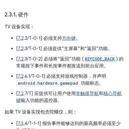
2
.
3
.
1
.
硬件
TV 设备实现：
[
7.2
.2/T-0-1] 必须支持
方向键
。
[
7.2
.3/T-0-1] 必须提供“主屏幕”和“返回”功能。
[
7.2
.3/T-0-2] 必须将“返回”功能 (
KEYCODE_BACK
) 的
常规按下事件和长按事件都发送到前台应用。
[
7.2
.6.1/T-0-1] 必须支持游戏控制器，并声明
android.hardware.gamepad
功能标志。
[
7.2
.7/T] 应提供可让用户使用
非触摸导航
和
核心导航
键
输入功能的遥控器。
如果 TV 设备实现包含陀螺仪，则：
[
7.3
.4/T-1-1] 报告事件能够达到的最高频率必须至少