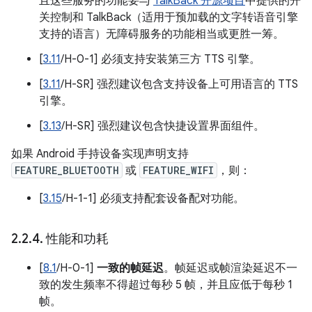
且这些服务的功能要与
TalkBack 开源项目
中提供的开
关控制和 TalkBack（适用于预加载的文字转语音引擎
支持的语言）无障碍服务的功能相当或更胜一筹。
[
3.11
/H-0-1] 必须支持安装第三方 TTS 引擎。
[
3.11
/H-SR] 强烈建议包含支持设备上可用语言的 TTS
引擎。
[
3.13
/H-SR] 强烈建议包含快捷设置界面组件。
如果 Android 手持设备实现声明支持
FEATURE_BLUETOOTH
或
FEATURE_WIFI
，则：
[
3.15
/H-1-1] 必须支持配套设备配对功能。
2
.
2
.
4
.
性能和功耗
[
8.1
/H-0-1]
一致的帧延迟
。帧延迟或帧渲染延迟不一
致的发生频率不得超过每秒 5 帧，并且应低于每秒 1
帧。