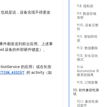
9.8. 隐私权
容模式。也就是说，设备实现不得更改
9.9. 数据存储
加密
9.10. 设备完整
性
9.11. 密钥和凭
据
按事件都发送到前台应用。上述事
9.12. 数据删除
roid 设备的外部硬件键盘）。
9.13. 安全启动
模式
tionService 的应用）或在长按
9.14.
Automotive 车
CTION_ASSIST
的 activity（如
载系统隔离
9.15. 订阅套餐
10. 软件兼容性测
试
10.1. 兼容性测
试套件