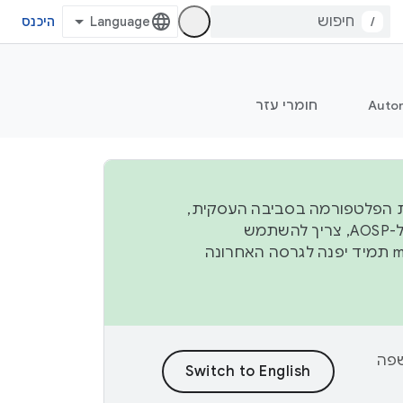
/
היכנס
Auto
חומרי עזר
ל יציבות הפלטפורמה בסביבה העסקית,
נפרסם קוד מקור ב-AOSP ברבעון השני וברבעון הרביעי. כדי ליצור ולתרום ל-AOSP, צריך להשתמש
manifest תמיד יפנה לגרסה האחרונה
וכן לשפה