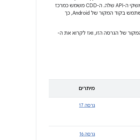
היא מאגר יחיד של קוד פתוח, הקוד עצמו הוא ה "מפרט" המקיף של הפלטפורמה וממשקי ה-API שלה. ה-CDD משמש כמרכז
שכולל הפניות לתוכן אחר (כמו תיעוד של SDK API) שמספק מסגרת שבה אפשר להשתמש בקוד המקור של Android, כך
ך קודם לבדוק את קוד המקור של הגרסה הזו, ואז לקרוא את ה-
מיתרים
גרסה 17
גרסה 16