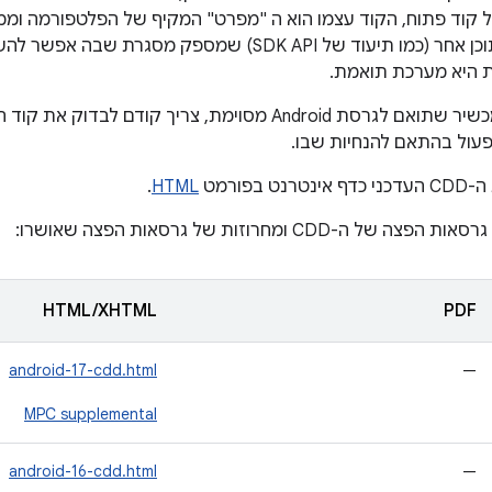
 היא מערכת תואמת.
אם רוצים ליצור מכשיר שתואם לגרסת Android מסוימת, צרי
 בפורמט
HTML
.
ה-CDD ומחרוזות של גרסאות הפצה שאושרו:
HTML/XHTML
PDF
android-17-cdd.html
—
MPC supplemental
android-16-cdd.html
—