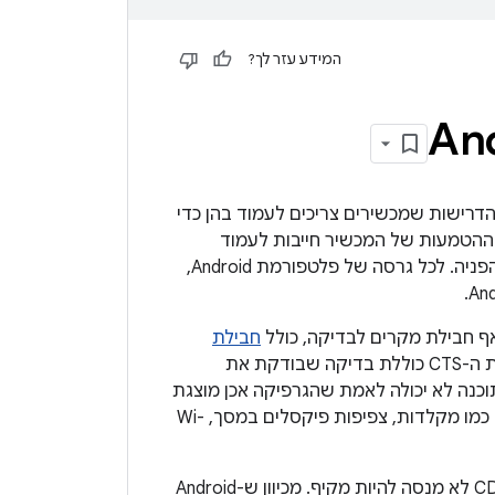
המידע עזר לך?
של Android. במסמך הזה מפורטות הדרישות שמכשירים צריכים לעמוד בהן כדי
ות תואמים לגרסה העדכנית של Android. כדי שמכשיר ייחשב כתואם ל-Android, ההטמעות של המכשיר חייבות לעמוד
בדרישות שמוצגות בהגדרת התאימות הזו, כולל כל המסמכים שמשולבים באמצעות הפניה. לכל גרסה של פלטפורמת Android,
חבילת
, לא יכולה להיות מקיפה באמת. לדוגמה, חבילת ה-CTS כוללת בדיקה שבודקת את
י API של גרפיקת OpenGL, אבל אף בדיקת תוכנה לא יכולה לאמת שהגרפיקה אכן מוצגת
בצורה נכונה במסך. באופן כללי יותר, אי אפשר לבדוק את הזמינות של תכונות חומרה כמו מקלדות, צפיפות פיקסלים במסך, Wi-
תפקיד ה-CDD הוא לקבוע דרישות ספציפיות ולהבהיר אותן, ולמנוע אי-בהירות. ה-CDD לא מנסה להיות מקיף. מכיוון ש-Android