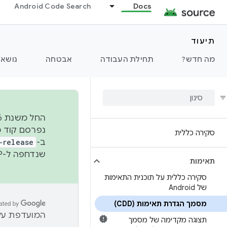
Android Code Search
Docs
תיעוד
מה חדש?
תחילת העבודה
אבטחה
נושאי
סקירה כללית
ב-
-release
שנדחפה ל-AOSP. מידע נוסף זמין במאמר
תאימות
סקירה כללית על תוכנית התאימות
של Android
מסמך הגדרת תאימות (CDD)
המועדפת עלי
תצוגה מקדימה של מסמך