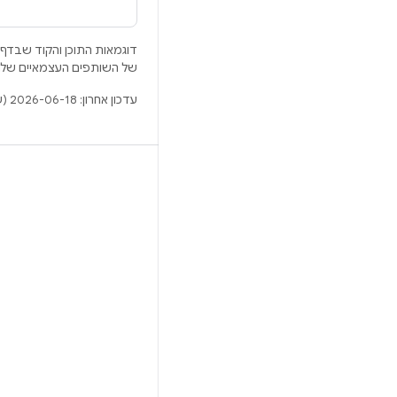
דוגמאות התוכן והקוד שבדף 
של השותפים העצמאיים שלה
עדכון אחרון: 2026-06-18 (שעון UTC).
BUILD
מאגר Android
דרישות
להסבר על ההורדה
תצוגה מקדימה של הקודים הבינאריים
גיבוי קושחה
הקודים הבינאריים של מנהל ההתקן