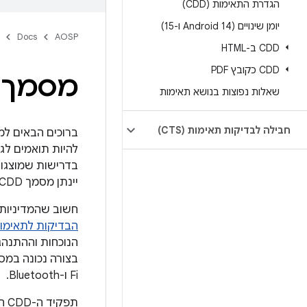
הגדרת התאימות (CDD)
יומן שינויים (Android 14 ו-15)
Docs
AOSP
CDD ב-HTML
CDD כקובץ PDF
מסמך הג
שאלות נפוצות בנושא תאימות
חבילה לבדיקות תאימות (CTS)
יינתן מסמך CDD מפורט. ה-CDD מייצג את ההיבט של "מדיניות" התאימות של Android.
חשוב שהמדיניות של תוכנית התאימות של oid
הבדיקות לתאימות של ndroid
Fi ו-Bluetooth.