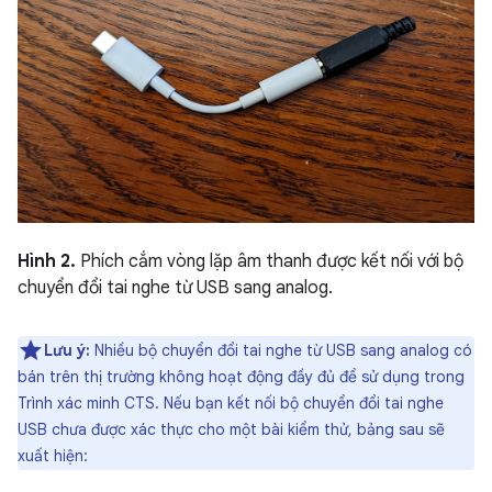
Hình 2.
Phích cắm vòng lặp âm thanh được kết nối với bộ
chuyển đổi tai nghe từ USB sang analog.
Lưu ý:
Nhiều bộ chuyển đổi tai nghe từ USB sang analog có
bán trên thị trường không hoạt động đầy đủ để sử dụng trong
Trình xác minh CTS. Nếu bạn kết nối bộ chuyển đổi tai nghe
USB chưa được xác thực cho một bài kiểm thử, bảng sau sẽ
xuất hiện: