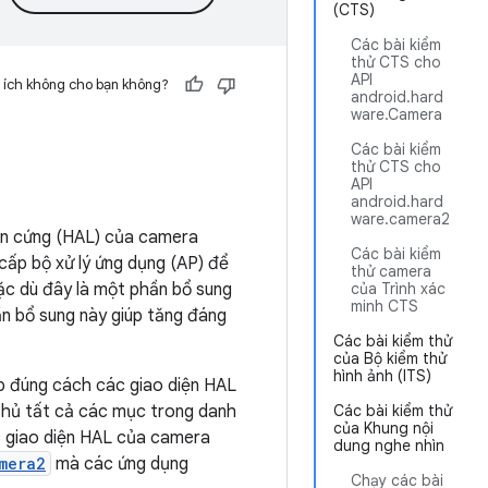
(CTS)
Các bài kiểm
thử CTS cho
API
 ích không cho bạn không?
android.hard
ware.Camera
Các bài kiểm
thử CTS cho
API
android.hard
ware.camera2
hần cứng (HAL) của camera
Các bài kiểm
cấp bộ xử lý ứng dụng (AP) để
thử camera
Mặc dù đây là một phần bổ sung
của Trình xác
minh CTS
ần bổ sung này giúp tăng đáng
Các bài kiểm thử
của Bộ kiểm thử
hình ảnh (ITS)
p đúng cách các giao diện HAL
thủ tất cả các mục trong danh
Các bài kiểm thử
của Khung nội
c giao diện HAL của camera
dung nghe nhìn
mera2
mà các ứng dụng
Chạy các bài