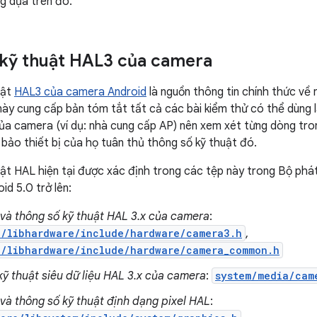
g dựa trên đó.
kỹ thuật HAL3 của camera
uật
HAL3 của camera Android
là nguồn thông tin chính thức về 
này cung cấp bản tóm tắt tất cả các bài kiểm thử có thể dùng 
của camera (ví dụ: nhà cung cấp AP) nên xem xét từng dòng tr
ảo thiết bị của họ tuân thủ thông số kỹ thuật đó.
ật HAL hiện tại được xác định trong các tệp này trong Bộ phát
id 5.0 trở lên:
 và thông số kỹ thuật HAL 3.x của camera
:
e/libhardware/include/hardware/camera3.h
,
e/libhardware/include/hardware/camera_common.h
kỹ thuật siêu dữ liệu HAL 3.x của camera
:
system/media/cam
 và thông số kỹ thuật định dạng pixel HAL
: