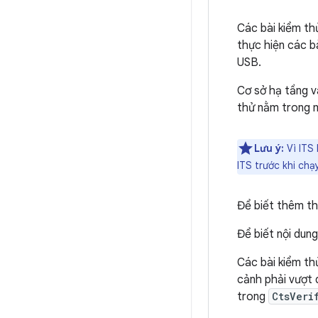
Các bài kiểm th
thực hiện các b
USB.
Cơ sở hạ tầng 
thử nằm trong
Lưu ý:
Vì ITS 
ITS trước khi chạ
Để biết thêm th
Để biết nội dun
Các bài kiểm th
cảnh phải vượt 
trong
CtsVeri