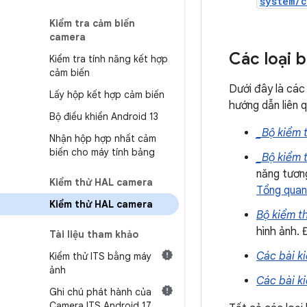
system/c
Kiểm tra cảm biến
camera
Các loại 
Kiểm tra tính năng kết hợp
cảm biến
Dưới đây là các
Lấy hộp kết hợp cảm biến
hướng dẫn liên q
Bộ điều khiển Android 13
_Bộ kiểm 
Nhận hộp hợp nhất cảm
biến cho máy tính bảng
_Bộ kiểm t
năng tương
Kiểm thử HAL camera
Tổng quan
Kiểm thử HAL camera
Bộ kiểm th
hình ảnh. 
Tài liệu tham khảo
Các bài k
Kiểm thử ITS bằng máy
ảnh
Các bài k
Ghi chú phát hành của
Camera ITS Android 17