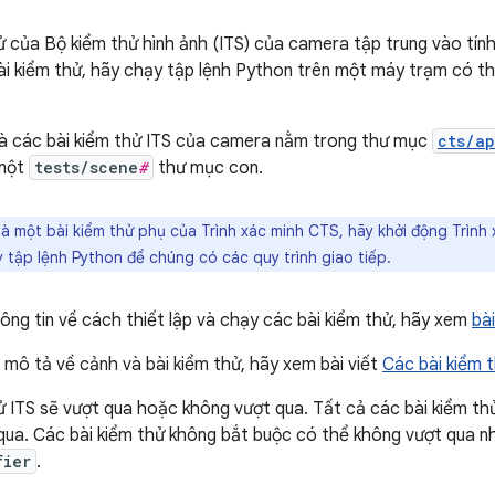
ử của Bộ kiểm thử hình ảnh (ITS) của camera tập trung vào tính
ài kiểm thử, hãy chạy tập lệnh Python trên một máy trạm có thi
và các bài kiểm thử ITS của camera nằm trong thư mục
cts/a
 một
tests/scene
#
thư mục con.
là một bài kiểm thử phụ của Trình xác minh CTS, hãy khởi động Trình
y tập lệnh Python để chúng có các quy trình giao tiếp.
ông tin về cách thiết lập và chạy các bài kiểm thử, hãy xem
bà
g mô tả về cảnh và bài kiểm thử, hãy xem bài viết
Các bài kiểm 
ử ITS sẽ vượt qua hoặc không vượt qua. Tất cả các bài kiểm t
qua. Các bài kiểm thử không bắt buộc có thể không vượt qua nh
fier
.