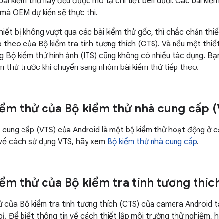
 bài kiểm thử này đều được mô tả chi tiết bên dưới. Các bài kiể
n mà OEM dự kiến sẽ thực thi.
thiết bị không vượt qua các bài kiểm thử gốc, thì chắc chắn thi
ếp theo của Bộ kiểm tra tính tương thích (CTS). Và nếu một thiế
g Bộ kiểm thử hình ảnh (ITS) cũng không có nhiều tác dụng. Bạn 
iểm thử trước khi chuyển sang nhóm bài kiểm thử tiếp theo.
iểm thử của Bộ kiểm thử nhà cung cấp 
 cung cấp (VTS) của Android là một bộ kiểm thử hoạt động ở cấ
 về cách sử dụng VTS, hãy xem
Bộ kiểm thử nhà cung cấp
.
iểm thử của Bộ kiểm tra tính tương thíc
ử của Bộ kiểm tra tính tương thích (CTS) của camera Android 
bị. Để biết thông tin về cách thiết lập môi trường thử nghiệm, 