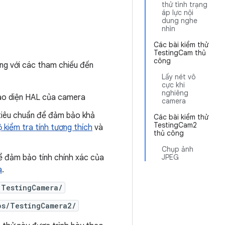
thử tình trạng
áp lực nội
dung nghe
nhìn
Các bài kiểm thử
TestingCam thủ
công
ùng với các tham chiếu đến
Lấy nét vô
cực khi
nghiêng
iao diện HAL của camera
camera
 tiêu chuẩn để đảm bảo khả
Các bài kiểm thử
TestingCam2
 kiểm tra tính tương thích
và
thủ công
Chụp ảnh
ể đảm bảo tính chính xác của
JPEG
a
.
/TestingCamera/
ps/TestingCamera2/