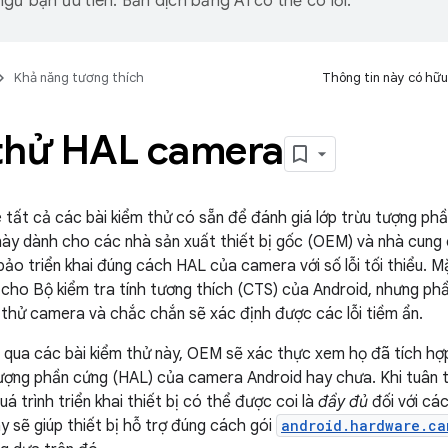
gữ bạn ưu tiên. Bản dịch bằng AI có thể có lỗi.
Khả năng tương thích
Thông tin này có hữu
thử HAL camera
kê tất cả các bài kiểm thử có sẵn để đánh giá lớp trừu tượng p
này dành cho các nhà sản xuất thiết bị gốc (OEM) và nhà cung 
ảo triển khai đúng cách HAL của camera với số lỗi tối thiểu. 
cho Bộ kiểm tra tính tương thích (CTS) của Android, nhưng ph
 thử camera và chắc chắn sẽ xác định được các lỗi tiềm ẩn.
qua các bài kiểm thử này, OEM sẽ xác thực xem họ đã tích hợ
tượng phần cứng (HAL) của camera Android hay chưa. Khi tuân 
uá trình triển khai thiết bị có thể được coi là
đầy đủ
đối với cá
y sẽ giúp thiết bị hỗ trợ đúng cách gói
android.hardware.ca