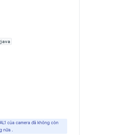
java
 HAL1 của camera đã không còn
ng nữa
.