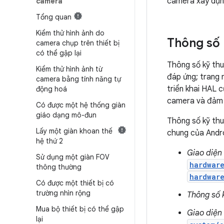
camera xây dựn
camera
Tổng quan
Kiểm thử hình ảnh do
Thông số 
camera chụp trên thiết bị
có thể gập lại
Thông số kỹ th
Kiểm thử hình ảnh từ
đáp ứng; trang 
camera bằng tính năng tự
triển khai HAL 
động hoá
camera và đảm b
Có được một hệ thống giàn
giáo dạng mô-đun
Thông số kỹ thu
Lấy một giàn khoan thế
chung của Andro
hệ thứ 2
Giao diện
Sử dụng một giàn FOV
hardwar
thông thường
hardwar
Có được một thiết bị có
trường nhìn rộng
Thông số 
Mua bộ thiết bị có thể gập
Giao diện
lại