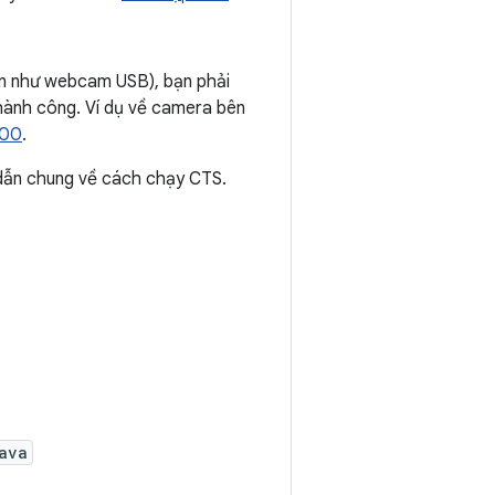
ạn như webcam USB), bạn phải
thành công. Ví dụ về camera bên
000
.
dẫn chung về cách chạy CTS.
ava