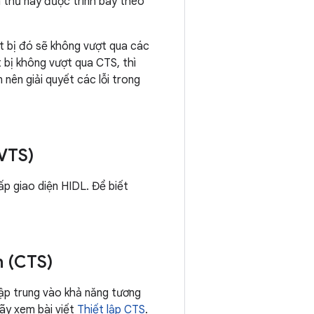
m thử này được trình bày theo
ết bị đó sẽ không vượt qua các
t bị không vượt qua CTS, thì
nên giải quyết các lỗi trong
(VTS)
p giao diện HIDL. Để biết
h (CTS)
tập trung vào khả năng tương
hãy xem bài viết
Thiết lập CTS
.