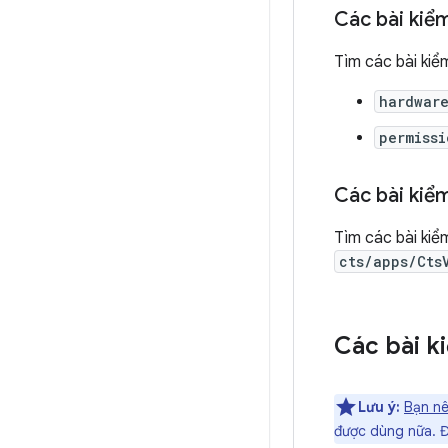
Các bài kiể
Tìm các bài ki
hardwar
permissi
Các bài kiể
Tìm các bài kiể
cts/apps/Cts
Các bài k
Lưu ý:
Bạn n
được dùng nữa. 