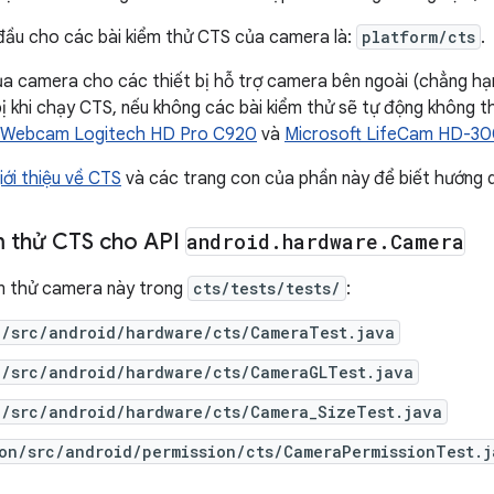
đầu cho các bài kiểm thử CTS của camera là:
platform/cts
.
ủa camera cho các thiết bị hỗ trợ camera bên ngoài (chẳng h
ị khi chạy CTS, nếu không các bài kiểm thử sẽ tự động không 
Webcam Logitech HD Pro C920
và
Microsoft LifeCam HD-3
iới thiệu về CTS
và các trang con của phần này để biết hướng 
m thử CTS cho API
android
.
hardware
.
Camera
ểm thử camera này trong
cts/tests/tests/
:
e/src/android/hardware/cts/CameraTest.java
e/src/android/hardware/cts/CameraGLTest.java
e/src/android/hardware/cts/Camera_SizeTest.java
on/src/android/permission/cts/CameraPermissionTest.j