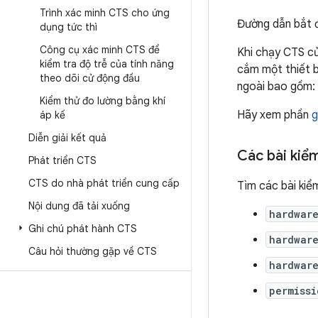
Trình xác minh CTS cho ứng
Đường dẫn bắt 
dụng tức thì
Công cụ xác minh CTS để
Khi chạy CTS c
kiểm tra độ trễ của tính năng
cắm một thiết b
theo dõi cử động đầu
ngoài bao gồm:
Kiểm thử đo lường bằng khí
Hãy xem phần
g
áp kế
Diễn giải kết quả
Các bài kiể
Phát triển CTS
CTS do nhà phát triển cung cấp
Tìm các bài ki
Nội dung đã tải xuống
hardwar
Ghi chú phát hành CTS
hardwar
Câu hỏi thường gặp về CTS
hardwar
permissi