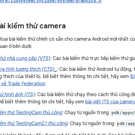
ore/libsystem/include/system/graphics.h
bài kiểm thử camera
 loại bài kiểm thử chính có sẵn cho camera Android mới nhất c
uan ở bên dưới:
thử nhà cung cấp (VTS)
:
Các bài kiểm thử trực tiếp kiểm thử g
ra tính tương thích (CTS)_
: Các bài kiểm thử Android tự động,
 thích của thiết bị. Để biết thêm thông tin chi tiết, hãy xem
Bộ
 về Trade Federation
.
ử hình ảnh (ITS)
:
Các bài kiểm thử chạy theo cách thủ công đ
Để biết thêm thông tin chi tiết, hãy xem
bài viết ITS của camer
iểm thử TestingCam thủ công
:
Chạy từ nguồn trong
pdk/apps
iểm thử TestingCam2.1 thủ công
:
Chạy từ nguồn trong
pdk/ap