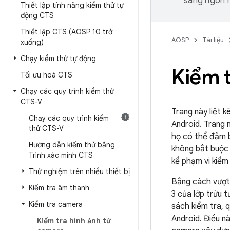
sang ngôn n
Thiết lập tính năng kiểm thử tự
động CTS
Thiết lập CTS (AOSP 10 trở
AOSP
Tài liệu
xuống)
Chạy kiểm thử tự động
Kiểm 
Tối ưu hoá CTS
Chạy các quy trình kiểm thử
CTS-V
Trang này liệt 
Chạy các quy trình kiểm
Android. Trang 
thử CTS-V
họ có thể đảm b
Hướng dẫn kiểm thử bằng
không bắt buộc 
Trình xác minh CTS
kể phạm vi kiểm
Thử nghiệm trên nhiều thiết bị
Bằng cách vượt 
Kiểm tra âm thanh
3 của lớp trừu 
Kiểm tra camera
sách kiểm tra, q
Android. Điều nà
Kiểm tra hình ảnh từ