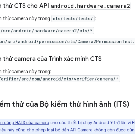
m thử CTS cho API
android
.
hardware
.
camera2
ểm thử camera này trong
cts/tests/tests/
:
e/src/android/hardware/camera2/cts/*
on/src/android/permission/cts/Camera2PermissionTest.
m thử camera của Trình xác minh CTS
m thử camera này trong:
Verifier/src/com/android/cts/verifier/camera/*
iểm thử của Bộ kiểm thử hình ảnh (ITS)
ên dùng HAL3 của camera
cho các thiết bị chạy Android 9 trở lên vì
Điều này cũng cho phép loại bỏ dần API Camera không còn được dù