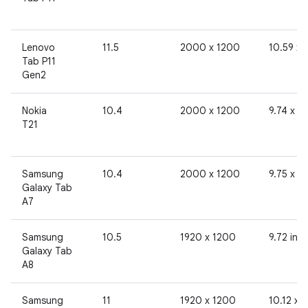
Lenovo
11.5
2000 x 1200
10.59 x 
Tab P11
Gen2
Nokia
10.4
2000 x 1200
9.74 x 6.
T21
Samsung
10.4
2000 x 1200
9.75 x 6.
Galaxy Tab
A7
Samsung
10.5
1920 x 1200
9.72 in x
Galaxy Tab
A8
Samsung
11
1920 x 1200
10.12 x 