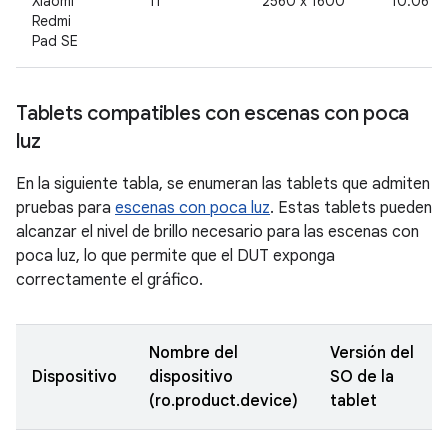
Xiaomi
11
2560 x 1600
10.06 x 
Redmi
Pad SE
Tablets compatibles con escenas con poca
luz
En la siguiente tabla, se enumeran las tablets que admiten
pruebas para
escenas con poca luz
. Estas tablets pueden
alcanzar el nivel de brillo necesario para las escenas con
poca luz, lo que permite que el DUT exponga
correctamente el gráfico.
Nombre del
Versión del
Dispositivo
dispositivo
SO de la
(ro.product.device)
tablet