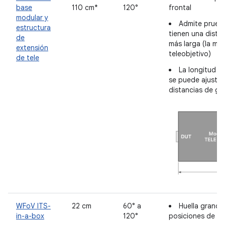
base
110 cm*
120°
frontal
modular y
Admite prueb
estructura
tienen una dista
de
más larga (la ma
extensión
teleobjetivo)
de tele
La longitud d
se puede ajustar
distancias de grá
WFoV ITS-
22 cm
60° a
Huella grand
in-a-box
120°
posiciones de m