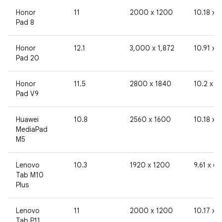
Honor
11
2000 x 1200
10.18 x 
Pad 8
Honor
12.1
3,000 x 1,872
10.91 x 
Pad 20
Honor
11.5
2800 x 1840
10.2 x 6
Pad V9
Huawei
10.8
2560 x 1600
10.18 x 
MediaPad
M5
Lenovo
10.3
1920 x 1200
9.61 x 6.
Tab M10
Plus
Lenovo
11
2000 x 1200
10.17 x 
Tab P11