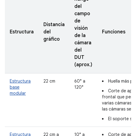
del
campo
de
Distancia
visión
Estructura
del
Funciones
de la
gráfico
cámara
del
DUT
(aprox.)
Estructura
22 cm
60° a
Huella más p
base
120°
Corte de aper
modular
frontal que perm
varias cámaras s
las cámaras secu
El soporte se
Estructura
22 cm a
10° a
Corte de aper