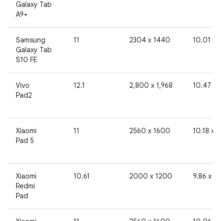
Galaxy Tab
A9+
Samsung
11
2304 x 1440
10.01 x 
Galaxy Tab
S10 FE
Vivo
12.1
2,800 x 1,968
10.47 x 
Pad2
Xiaomi
11
2560 x 1600
10.18 x 
Pad 5
Xiaomi
10.61
2000 x 1200
9.86 x 6
Redmi
Pad