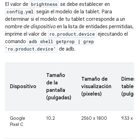
El valor de
brightness
se debe establecer en
config.yml
según el modelo de la tablet. Para
determinar si el modelo de tu tablet corresponde a un
nombre de dispositivo
en la lista de entidades permitidas,
imprime el valor de
ro.product.device
ejecutando el
comando
adb shell getprop | grep
'ro.product.device'
de adb.
Tamaño
Tamaño de
Dimensi
de la
Dispositivo
visualización
tablet
pantalla
(píxeles)
(pulgad
(pulgadas)
Google
10.2
2560 x 1800
9.53 x 7.
Pixel C