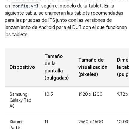
en
config.yml
según el modelo de la tablet. En la
siguiente tabla, se enumeran las tablets recomendadas
para las pruebas de ITS junto con las versiones de
lanzamiento de Android para el DUT con el que funcionan
las tablets.
Tamaño
Tamaño de
Dimens
de la
Dispositivo
visualización
la table
pantalla
(píxeles)
(pulgad
(pulgadas)
Samsung
10.5
1920 x 1200
9.72 x 6.
Galaxy Tab
A8
Xiaomi
11
2560 x 1600
10.03 x 
Pad 5