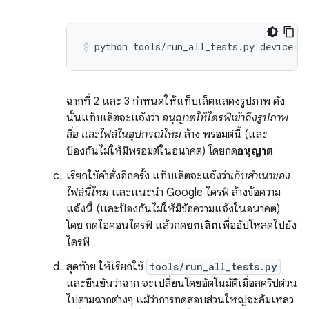
ฉากที่ 2 และ 3 กำหนดให้แท็บเล็ตแสดงรูปภาพ ดัง
นั้นแท็บเล็ตจะแจ้งว่า
อนุญาตให้ไดรฟ์เข้าถึงรูปภาพ
สื่อ และไฟล์ในอุปกรณ์ไหม
ล้าง พรอมต์นี้ (และ
ป้องกันไม่ให้มีพรอมต์ในอนาคต) โดยกด
อนุญาต
เรียกใช้คำสั่งอีกครั้ง แท็บเล็ตจะแจ้งว่า
เก็บสำเนาของ
ไฟล์นี้ไหม
และแนะนำ Google ไดรฟ์ ล้างข้อความ
แจ้งนี้ (และป้องกันไม่ให้มีข้อความแจ้งในอนาคต)
โดย กดไอคอนไดรฟ์ แล้วกด
ยกเลิก
เพื่ออัปโหลดไปยัง
ไดรฟ์
สุดท้าย ให้เรียกใช้
tools/run_all_tests.py
และยืนยันว่าฉาก จะเปลี่ยนโดยอัตโนมัติเมื่อสคริปต์วน
ไปตามฉากต่างๆ แม้ว่าการทดสอบส่วนใหญ่จะล้มเหลว