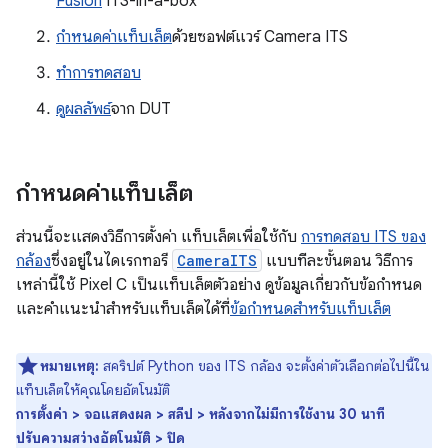
Fusion
ITS-in-a-box
กำหนดค่าแท็บเล็ต
ด้วยซอฟต์แวร์ Camera ITS
ทำการทดสอบ
ดูผลลัพธ์
จาก DUT
กำหนดค่าแท็บเล็ต
ส่วนนี้จะแสดงวิธีการตั้งค่า แท็บเล็ตเพื่อใช้กับ
การทดสอบ ITS ของ
กล้อง
ซึ่งอยู่ในไดเรกทอรี
CameraITS
แบบทีละขั้นตอน วิธีการ
เหล่านี้ใช้ Pixel C เป็นแท็บเล็ตตัวอย่าง ดูข้อมูลเกี่ยวกับข้อกำหนด
และคำแนะนำสำหรับแท็บเล็ตได้ที่
ข้อกำหนดสำหรับแท็บเล็ต
หมายเหตุ:
สคริปต์ Python ของ ITS กล้อง จะตั้งค่าตัวเลือกต่อไปนี้ใน
แท็บเล็ตให้คุณโดยอัตโนมัติ
การตั้งค่า > จอแสดงผล > สลีป > หลังจากไม่มีการใช้งาน 30 นาที
ปรับความสว่างอัตโนมัติ > ปิด