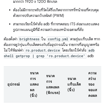
มากกว่า 1920 x 1200 พิกเซล
ต้องไม่มีการกะพริบที่วัดได้ซึ่งเกิดจากการหรี่หน้าจอที่ควบคุม
ด้วยการปรับความกว้างพัลส์ (PWM)
สามารถเรียกใช้คำสั่ง adb ที่การทดสอบ ITS ส่งมาและแสดง
รูปภาพแผนภูมิที่มี ความสว่างของหน้าจอตามที่สั่ง
ต้องตั้งค่า
brightness
ใน
config.yml
ตามรุ่นแท็บเล็ต หาก
ต้องการดูว่ารุ่นแท็บเล็ตตรงกับ
ชื่ออุปกรณ์
ใน รายการที่อนุญาตหรือ
ไม่ ให้พิมพ์ค่า
ro.product.device
โดยเรียกใช้คำสั่ง
adb
shell getprop | grep 'ro.product.device'
adb
ขนาด
ความ
ขนาด
การ
ขนาด
สว่าง
การ
อุปกรณ์
แสดง
แท็บเล็ต
ของ
แสดงผล
ผล
(นิ้ว)
จอแส
(พิกเซล)
(นิ้ว)
ดงผล