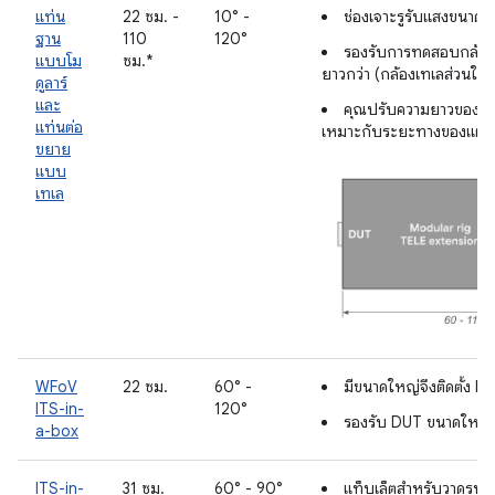
แท่น
22 ซม. -
10° -
ช่องเจาะรูรับแสงขนาดให
ฐาน
110
120°
รองรับการทดสอบกล้องที่
แบบโม
ซม.*
ยาวกว่า (กล้องเทเลส่วนใหญ
ดูลาร์
และ
คุณปรับความยาวของแท่
แท่นต่อ
เหมาะกับระยะทางของแผนภูม
ขยาย
แบบ
เทเล
WFoV
22 ซม.
60° -
มีขนาดใหญ่จึงติดตั้ง 
ITS-in-
120°
รองรับ DUT ขนาดใหญ่ เ
a-box
ITS-in-
31 ซม.
60° - 90°
แท็บเล็ตสำหรับวาดรูป