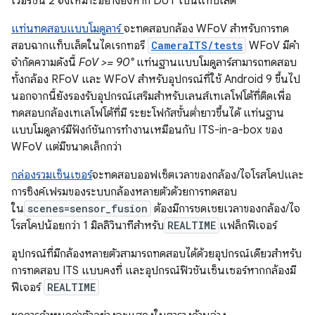
เวอร์ชัน 2 จึงเหมาะอย่างยิ่งหาก DUT เป็นแท็บเล็ต
แท่นทดสอบแบบโมดูลาร์
จะทดสอบกล้อง WFoV สำหรับการทด
สอบฉากแท็บเล็ตในไดเรกทอรี
CameraITS/tests
WFoV มีคำ
จำกัดความดังนี้
FoV >= 90°
แท่นฐานแบบโมดูลาร์สามารถทดสอบ
ทั้งกล้อง RFoV และ WFoV สำหรับอุปกรณ์ที่ใช้ Android 9 ขึ้นไป
นอกจากนี้ยังรองรับอุปกรณ์เสริมสำหรับเลนส์เทเลโฟโต้ที่ติดเพื่อ
ทดสอบกล้องเทเลโฟโต้ที่มี ระยะโฟกัสขั้นต่ำยาวขึ้นได้ แท่นฐาน
แบบโมดูลาร์มีฟังก์ชันการทำงานเหมือนกับ ITS-in-a-box ของ
WFoV แต่มีขนาดเล็กกว่า
กล่องรวมเซ็นเซอร์
จะทดสอบออฟเซ็ตเวลาของกล้อง/ไจโรสโคปและ
การซิงค์เฟรมของระบบกล้องหลายตัวด้วยการทดสอบ
ใน
scenes=sensor_fusion
ต้องมีการชดเชยเวลาของกล้อง/ไจ
โรสโคปน้อยกว่า 1 มิลลิวินาทีสำหรับ
REALTIME
แฟล็กฟีเจอร์
อุปกรณ์ที่มีกล้องหลายตัวสามารถทดสอบได้ด้วยอุปกรณ์เดียวสำหรับ
การทดสอบ ITS แบบคงที่ และอุปกรณ์ฟิวชันเซ็นเซอร์หากกล้องมี
ฟีเจอร์
REALTIME