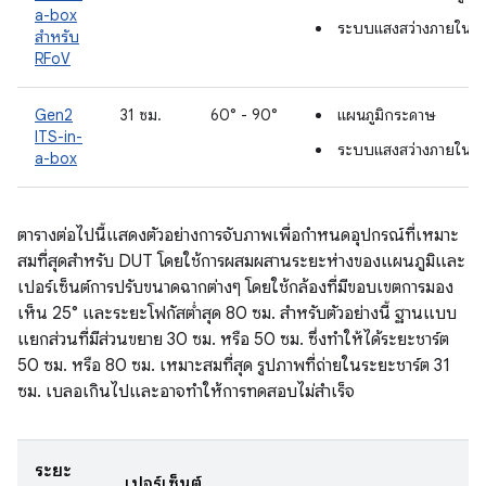
a-box
ระบบแสงสว่างภายใน
สำหรับ
RFoV
Gen2
31 ซม.
60° - 90°
แผนภูมิกระดาษ
ITS-in-
ระบบแสงสว่างภายใน
a-box
ตารางต่อไปนี้แสดงตัวอย่างการจับภาพเพื่อกำหนดอุปกรณ์ที่เหมาะ
สมที่สุดสำหรับ DUT โดยใช้การผสมผสานระยะห่างของแผนภูมิและ
เปอร์เซ็นต์การปรับขนาดฉากต่างๆ โดยใช้กล้องที่มีขอบเขตการมอง
เห็น 25° และระยะโฟกัสต่ำสุด 80 ซม. สำหรับตัวอย่างนี้ ฐานแบบ
แยกส่วนที่มีส่วนขยาย 30 ซม. หรือ 50 ซม. ซึ่งทำให้ได้ระยะชาร์ต
50 ซม. หรือ 80 ซม. เหมาะสมที่สุด รูปภาพที่ถ่ายในระยะชาร์ต 31
ซม. เบลอเกินไปและอาจทำให้การทดสอบไม่สำเร็จ
ระยะ
เปอร์เซ็นต์