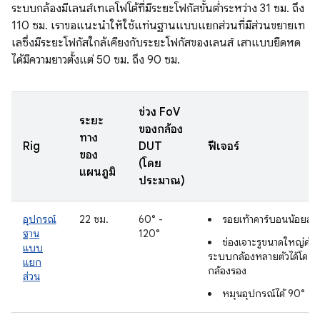
ระบบกล้องมีเลนส์เทเลโฟโต้ที่มีระยะโฟกัสขั้นต่ำระหว่าง 31 ซม. ถึง
110 ซม. เราขอแนะนำให้ใช้แท่นฐานแบบแยกส่วนที่มีส่วนขยายเท
เลซึ่งมีระยะโฟกัสใกล้เคียงกับระยะโฟกัสของเลนส์ เสาแบบยืดหด
ได้มีความยาวตั้งแต่ 50 ซม. ถึง 90 ซม.
ช่วง FoV
ระยะ
ของกล้อง
ทาง
Rig
DUT
ฟีเจอร์
ของ
(โดย
แผนภูมิ
ประมาณ)
อุปกรณ์
22 ซม.
60° -
รอยเท้าคาร์บอนน้อยลง
ฐาน
120°
ช่องเจาะรูขนาดใหญ่ด้า
แบบ
ระบบกล้องหลายตัวได้โดยไม่ต
แยก
กล้องรอง
ส่วน
หมุนอุปกรณ์ได้ 90°