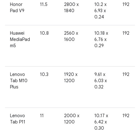
Honor
11.5
2800 x
10.2 x
192
Pad V9
1840
6.93 x
0.24
Huawei
10.8
2560 x
10.18 x
192
MediaPad
1600
6.76 x
m5
0.29
Lenovo
10.3
1920 x
9.61 x
192
Tab M10
1200
6.03 x
Plus
0.32
Lenovo
11
2000 x
10.17 x
192
Tab P11
1200
6.42 x
0.30