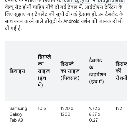
टैबलेट के मॉडल के हिसाब से,
config.yml
में
brightness
वैल्यू सेट होनी चाहिए. नीचे दी गई टेबल में, आईटीएस टेस्टिंग के
लिए सुझाए गए टैबलेट की सूची दी गई है. साथ ही, उन टैबलेट के
साथ काम करने वाले डीयूटी के Android वर्शन की जानकारी भी
दी गई है.
डिसप्ले
टैबलेट
का
डिसप्ले
डिसप्ले
के
डिवाइस
साइज़
का साइज़
की
डाइमेंशन
(इंच
(पिक्सल)
रोशनी
(इंच में)
में)
Samsung
10.5
1920 x
9.72 x
192
Galaxy
1200
6.37 x
Tab A8
0.27