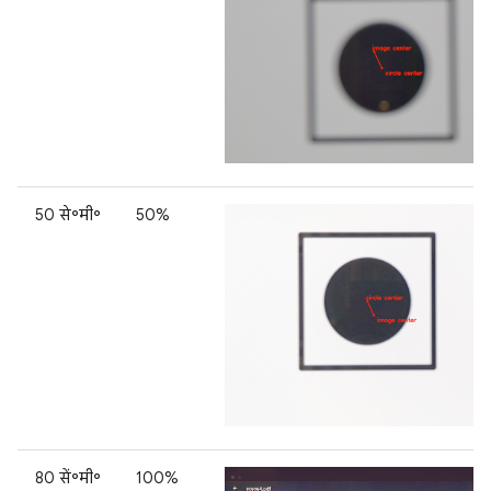
50 से॰मी॰
50%
80 सें॰मी॰
100%