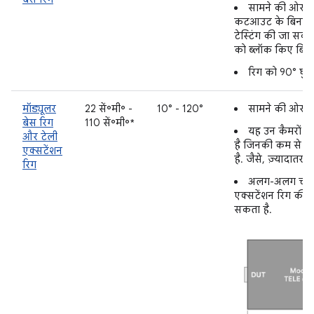
सामने की ओर ब
कटआउट के बिना मल
टेस्टिंग की जा सकती
को ब्लॉक किए बिना 
रिग को 90° घुम
मॉड्यूलर
22 सें॰मी॰ -
10° - 120°
सामने की ओर ब
बेस रिग
110 सें॰मी॰*
यह उन कैमरों की
और टेली
है जिनकी कम से कम
एक्सटेंशन
है. जैसे, ज़्यादातर ट
रिग
अलग-अलग चार्ट 
एक्सटेंशन रिग की 
सकता है.