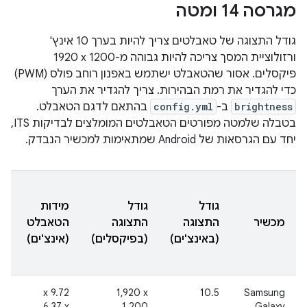
מגרסה 14 ומטה
גודל התצוגה של טאבלטים צריך להיות בערך 10 אינץ'
ורזולוציית המסך צריכה להיות גבוהה מ-‎1920 x 1200
פיקסלים. אסור שהטאבלט ישתמש באפנון רוחב פולס (PWM)
כדי להגדיר את רמת הבהירות. צריך להגדיר את הערך
brightness
ב-
config.yml
בהתאם לדגם הטאבלט.
בטבלה שלמטה מפורטים הטאבלטים המומלצים לבדיקות ITS,
יחד עם הגרסאות של Android שמתאימות למכשיר הנבדק.
גודל
גודל
מידות
ב
מכשיר
התצוגה
התצוגה
הטאבלט
ה
(באינצ'ים)
(בפיקסלים)
(אינצ'ים)
2
‫9.72 x
‎1,920 x
10.5
‫Samsung
6.37 x
1,200
Galaxy