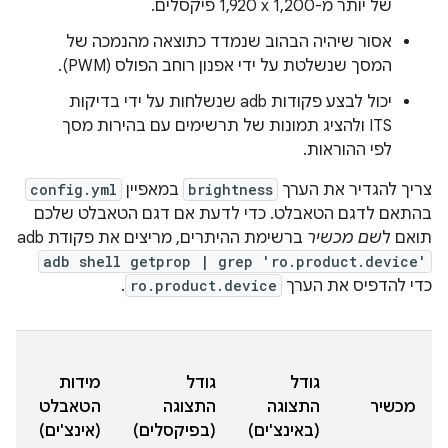
של יותר מ-‎1,920 x 1,200 פיקסלים.
אסור שיהיה הבהוב שנמדד כתוצאה מהנמכה של
המסך שנשלטת על ידי אפנון רוחב הפולס (PWM).
יכול לבצע פקודות adb שנשלחות על ידי בדיקות
ITS ולהציג תמונות של תרשימים עם בהירות מסך
לפי ההוראות.
צריך להגדיר את הערך
brightness
במאפיין
config.yml
בהתאם לדגם הטאבלט. כדי לדעת אם דגם הטאבלט שלכם
תואם ל
שם מכשיר
ברשימת ההיתרים, מריצים את פקודת adb‏
adb shell getprop | grep 'ro.product.device'
כדי להדפיס את הערך
ro.product.device
.
גודל
גודל
מידות
ב
מכשיר
התצוגה
התצוגה
הטאבלט
ה
(באינצ'ים)
(בפיקסלים)
(אינצ'ים)