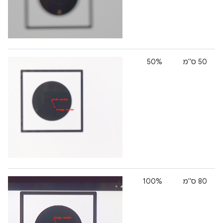
‫50 ס"מ
50%
‫80 ס"מ
100%