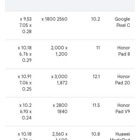
6
‫9.53 x
2560 x 1800
‫10.2
‫Google
7.05 x
Pixel C
0.28
2
‫10.18 x
‎2,000 x
11
Honor
6.76 x
1,200
Pad 8
0.29
6
‫10.91 x
‫3,000 x
12.1
Honor
7.06 x
1,872
Pad 20
0.25
2
‫10.2 x
2800 x
11.5
Honor
6.93 x
1840
Pad V9
0.24
2
‫10.18 x
‎2,560 x
10.8
Huawei