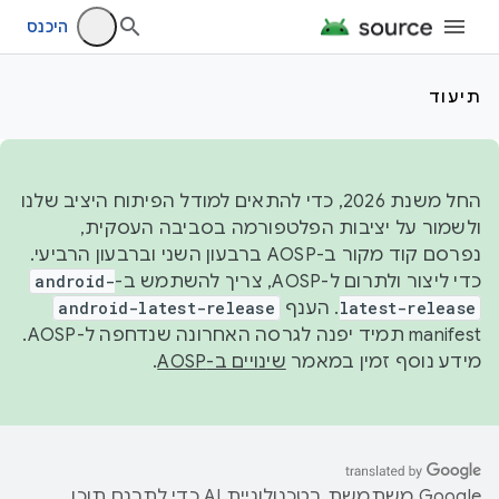
היכנס
תיעוד
החל משנת 2026, כדי להתאים למודל הפיתוח היציב שלנו
ולשמור על יציבות הפלטפורמה בסביבה העסקית,
נפרסם קוד מקור ב-AOSP ברבעון השני וברבעון הרביעי.
כדי ליצור ולתרום ל-AOSP, צריך להשתמש ב-
android-
latest-release
. הענף
android-latest-release
manifest תמיד יפנה לגרסה האחרונה שנדחפה ל-AOSP.
מידע נוסף זמין במאמר
שינויים ב-AOSP
.
‫Google משתמשת בטכנולוגיית AI כדי לתרגם תוכן