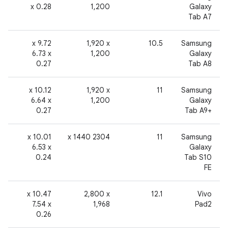
x 0.28
1,200
Galaxy
Tab A7
2
‫9.72 x
‎1,920 x
10.5
‫Samsung
6.73 x
1,200
Galaxy
0.27
Tab A8
2
‫10.12 x
‎1,920 x
11
‫Samsung
6.64 x
1,200
Galaxy
0.27
Tab A9+‎
2
‫10.01 x
2304 x 1440
11
‫Samsung
6.53 x
Galaxy
0.24
Tab S10
FE
2
‫10.47 x
‎2,800 x
12.1
Vivo
7.54 x
1,968
Pad2
0.26