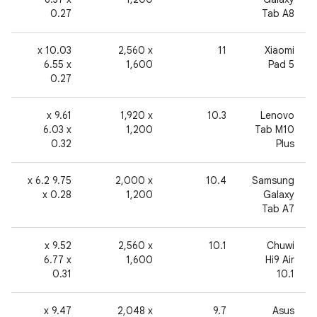
0.27
Tab A8
4
‫10.03 x
‎2,560 x
11
Xiaomi
6.55 x
1,600
Pad 5
0.27
2
‫9.61 x
‎1,920 x
‫10.3
Lenovo
6.03 x
1,200
Tab M10
0.32
Plus
2
‫9.75 x 6.2
‎2,000 x
‫10.4
‫Samsung
x 0.28
1,200
Galaxy
Tab A7
2
‫9.52 x
‎2,560 x
10.1
‫Chuwi
6.77 x
1,600
Hi9 Air
0.31
10.1
2
‫9.47 x
‎2,048 x
9.7
Asus