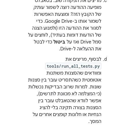
מריצים את הפקודה שוב. בטאבלט
מופיעה ההודעה
רוצה לשמור עותק
של הקובץ הזה?
ומוצעת האפשרות
לשמור אותו ב-Google Drive. כדי
לסגור את ההודעה הזו (ולמנוע הצגה
של הודעות דומות בעתיד), לוחצים על
סמל Drive ואז על
ביטול
כדי לבטל
את ההעלאה ל-Drive.
לבסוף, מריצים את
tools/run_all_tests.py
ומוודאים שהסצנות משתנות
אוטומטית כשהתסריט עובר בין סצנות
שונות. למרות שרוב הבדיקות נכשלות
(כי המצלמה לא מכוונת לתרשים),
אפשר לוודא שהטאבלט עובר בין
הסצנות בצורה תקינה בלי להציג
הנחיות או חלונות קופצים אחרים על
המסך.