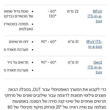
WFoV
‫22 ס"מ
‫60° -
שטח גדול שמאפשר 
ITS-in-a-
120°
של מכשירים נבדקים
box
תמיכה במכשירים גד
טאבלטים
RFoV ITS-
‫31 ס"מ
‫60° - 90°
לוח תרשימים
in-a-box
מערכת תאורה פנימ
Gen2
‫31 ס"מ
‫60° - 90°
תרשים על נייר
ITS-in-a-
מערכת תאורה פנימ
box
כדי לקבוע את המערך האופטימלי עבור DUT, בטבלה הבאה
מוצגים צילומי תמונות לדוגמה עבור שילובים שונים של מרחקי
תרשים ואחוזים של שינוי קנה מידה של הסצנה באמצעות
מצלמה עם שדה ראייה של 25° ומרחק מיקוד מינימלי של 80