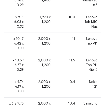
6.76 x
1,600
MediaPad
0.29
m5
2
‫9.61 x
‎1,920 x
‫10.3
Lenovo
6.03 x
1,200
Tab M10
0.32
Plus
2
‫10.17 x
‎2,000 x
11
Lenovo
6.42 x
1,200
Tab P11
0.30
2
‫10.59 x
‎2,000 x
11.5
Lenovo
6.67 x
1,200
Tab P11
0.29
Gen2
2
‫9.74 x
‎2,000 x
‫10.4
Nokia
6.19 x
1,200
T21
0.30
2
‫9.75 x 6.2
‎2,000 x
‫10.4
‫Samsung