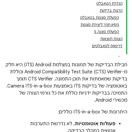
הגדרת הטאבלט
הרצת בדיקות
הפעלת סצנות בטאבלט
ניסיון חוזר ליצירת סצנות
הפעלת סצנה 5
הצגת תוצאות
דרישות לטאבלטים
חבילת הבדיקות של תמונות במצלמת Android‏ (ITS) היא חלק
מ-Android Compatibility Test Suite (CTS) Verifier וכוללת
בדיקות שמאמתות את תוכן התמונה. ‫CTS Verifier תומך
באוטומציה של בדיקות ITS באמצעות Camera ITS-in-a-box.
התמיכה בבדיקות ידניות כוללת את כל גורמי הצורה של
מכשירי Android.
היתרונות של ITS-in-a-box כוללים:
פעולות אוטומטיות.
לא נדרשת התערבות
אנושית במהלך הבדיקה.