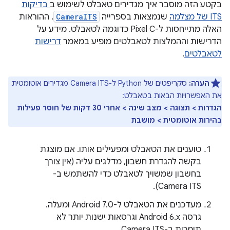
בקטע הזה מוסבר איך מגדירים טאבלט לשימוש ב
בדיקות
ITS של מצלמה
שנמצאות בספרייה
CameraITS
. ההוראות
האלה מתייחסות ל-Pixel C כדוגמה לטאבלט. מידע על
הדרישות וההמלצות לטאבלטים מופיע במאמר
דרישות
לטאבלטים
.
הערה:
סקריפטים של Python ל-Camera ITS מגדירים אוטומטית
את האפשרויות הבאות בטאבלט:
הגדרות > תצוגה > מצב שינה > אחרי 30 דקות של חוסר פעילות
בהירות אוטומטית > מושבת
טוענים את הטאבלט ומפעילים אותו. אם מוצגת
בקשה להגדרת חשבון, מדלגים עליה (אין צורך
בחשבון שמשויך לטאבלט כדי להשתמש ב-
Camera ITS).
מעדכנים את הטאבלט ל-Android 7.0 ומעלה.
גרסה Android 6.x וגרסאות ישנות יותר לא
תומכות ב-Camera ITS.