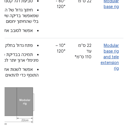
Modular
‫22 ס"מ
‫60° -
טביעת רגל קטנה יו
120°
base rig
חיתוך גדול של הצ
שמאפשר בדיקה של מע
בלי שהחיתוך יחסום את
אפשר לסובב את ה-Rig ב-0°
Modular
‫22 ס"מ
‫10° –
פתח גדול בחלק הק
base rig
עד
120°
תמיכה בבדיקת מצל
and tele
110 ס"מ*
מינימלי ארוך יותר למי
extension
rig
אפשר לשנות את או
התוסף כדי להתאים למר